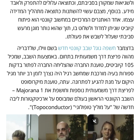
ולשגיאות שמקורן בסביבתם, וכתוצאה עלולים להתפרק ולאבד 
מידע. בנוסף, מצבם עשוי להשתנות כתוצאה מתהליך המדידה 
עצמו. אחד האתגרים המרכזיים במחשוב קוונטי הוא פיתוח 
קיוביט שניתן למדוד ולשלוט בו, תוך שהוא נותר מוגן מרעש 
סביבתי שעלול לשבש את פעולתו.
בדצמבר 
חשפה גוגל שבב קוונטי חדש
 בשם ווילו, שלדבריה 
מהווה פריצת דרך משמעותית בתחום. באמצעות השבב, שמכיל 
105 קיוביטים, טוענת החברה שהצליחה החברה לפתור בדקות 
ספורות בעיה מורכבת שמחשב רגיל היה נצרך לזמן רב יותר מגיל 
היקום על מנת להגיע לפתרונה. עתה, טוענת מיקרוסופט 
לפריצת דרך משמעותית נוספות וחושפת את Majorana 1 – 
השבב הקוונטי הראשון בעולם שמבוסס על ארכיטקטורות ליבה 
חדשה של "על מוליך טופולוגי" (Topoconductor)".