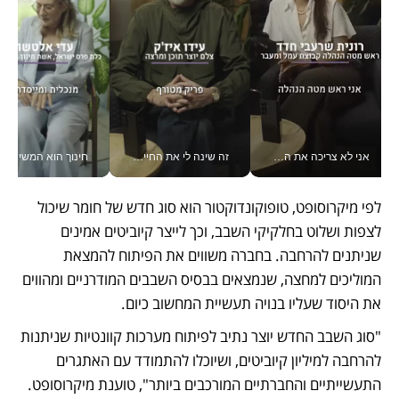
אני לא צריכה את המשרד: רונית שרעבי-חדד מנהלת ארגון של 30000 עובדים מכל מקום_v
זה שינה לי את החיים: איך עידו איז'ק הופך את הסמארטפון לכלי צילום מקצועי_v
חינוך הוא המש
לפי מיקרוסופט, טופוקונדוקטור הוא סוג חדש של חומר שיכול 
לצפות ושלוט בחלקיקי השבב, וכך לייצר קיוביטים אמינים 
שניתנים להרחבה. בחברה משווים את הפיתוח להמצאת 
המוליכים למחצה, שנמצאים בבסיס השבבים המודרניים ומהווים 
את היסוד שעליו בנויה תעשיית המחשוב כיום.
"סוג השבב החדש יוצר נתיב לפיתוח מערכות קוונטיות שניתנות 
להרחבה למיליון קיוביטים, ושיוכלו להתמודד עם האתגרים 
התעשייתיים והחברתיים המורכבים ביותר", טוענת מיקרוסופט. 