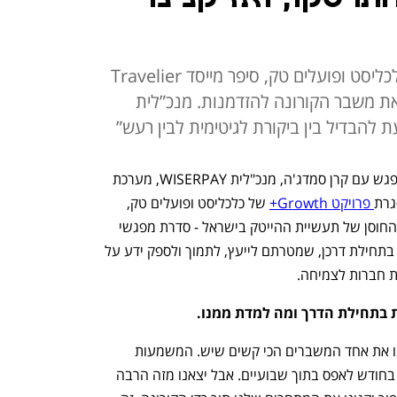
במסגרת פרויקט +Growth של כלכליסט ופועלים טק, סיפר מייסד Travelier
ת משבר הקורונה להזדמנות. מנכ”לית
נועם טויסטר, מנכ"ל ומייסד Travelier, נפגש עם קרן סמדג'ה, מנכ"לית WISERPAY, מערכת 
גרת
 פרויקט Growth+
 של כלכליסט ופועלים טק, 
שמתקיים זו השנה השנייה, לטובת חיזוק החוסן של תעשיית ההייטק בישראל - סדרת מפגשי 
1:1 בין יזמים מנוסים לחברות סטארט־אפ בתחילת דרכן, שמטרתם לייעץ, לתמוך ולספק ידע על 
ית חברות לצמיחה. 
 בתחילת הדרך ומה למדת ממנו.
"היינו חברת Travel-tech בקורונה וחווינו את אחד המשברים הכי קשים שיש. המשמעות 
הייתה התרסקות ממכירות של מיליון דולר בחודש לאפס בתוך שבועיים. אבל יצאנו מזה הרבה 