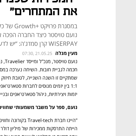
את המתחרים"
נועם טויסטר כיצד החברה הפכה א
WISERPAY קרן סמדג'ה: “יש לדעת להבדיל בין ביקורת לגיטימית לבין רעש”
מעין מנלה
07:30, 21.05.25
חכמה לגביית חובות. השיחה נערכה במס
יזמות ויצירתיות, ניהול סטארט־אפים ובני
נועם, ספר על משבר משמעותי שחווית