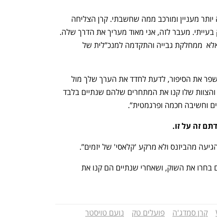
נועם: למדתי על שוק הגבייה שהוא הרבה יותר מעניין ומורכב ממה שחשבתי. קרן הצליחה 
להקים חברה רווחית ובת קיימא בתוך שוק בעייתי. מעבר לזה, אני מאוד מעריך את הדרך שלה. 
היא לא באה מיחידה טכנולוגית נחשבת, אלא  ממחלקת גבייה והתקדמה למנכ”לית של 
קרן: “אני לוקחת איתי את החשיבות של לשפר את הסיפור, לדעת לחדד את הערך שלך מול 
השוק, ולספר אותו נכון. למדתי גם שנועם והצוות שלו קנו את המתחרים שלהם שנתיים בלבד 
ם וחשיבה חכמה ופרגמטית”.
ם זה על זו.
יעה מהביזנס ולא מרקע 'קלאסי' של יזמים”. 
קרן: “על הסטארט־אפ שלהם, על זה שהם בחרו את השוק, ושאחרי שנתיים הם קנו את 
קרן סמדג'ה
פועלים טק
נועם טויסטר