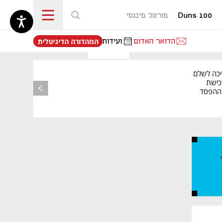
Duns 100
פורטל פיננסי
נפתח בכרטיסייה חדשה
הדואר האדום
ועידות
המהדורה הדיגיטלית
יכה לשלם
כישת
BASE: ההפסד
הרבעוני זינק ל-76