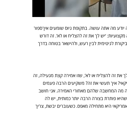
“לשכנע אחרים, ובעיקר את עצמך, שאתה יודע מה אתה עושה. בתקופת גיוס שומעים אין־ספור 
דעות, הרבה מהן שליליות, חלקן אפילו לא מקצועיות: ‘יש לך את זה להצליח או לא’. זה דורש 
עמידה פנימית איתנה, לדעת להבדיל בין ביקורת לגיטימית לבין רעש, ולהישאר בטוחה בדרך 
“מה שעומד מאחורי האמירה הזו של ‘יש לך את זה להצליח או לא’, שזו אמירה קצת מגעילה, זה 
בעצם האם את יודעת למכור בשוק האמריקאי? איך תעשי את זה? משקיעים הרבה פעמים 
אומרים את זה בצורה שלא מספיק מסבירה מה המחשבה שלהם מאחורי האמירה. אני חושב 
שקרן צריכה קודם כל להסביר את הבעיה שהיא פותרת בצורה הרבה יותר כמותית, יש לה 
מספרים מרתקים. שנית, להבין שבשוק האמריקאי היא מתחילה מאפס. כשעוברים יבשת, צריך 