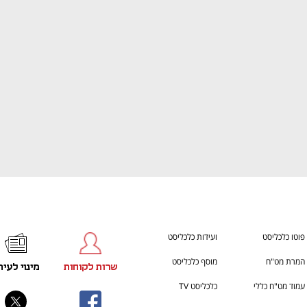
ענף במתח גבוה
מדברים כלכלה, עסקים ומה שב
פוטו כלכליסט
ועידות כלכליסט
המרת מט"ח
מוסף כלכליסט
שרות לקוחות
מינוי לעית
עמוד מט"ח כללי
כלכליסט TV