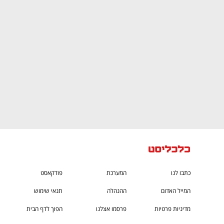
CTech – the
הבית של ההייטק הישראלי
כתבו לנו
המערכת
פודקאסט
המייל האדום
ההנהלה
תנאי שימוש
מדיניות פרטיות
פרסמו אצלנו
הפוך לדף הבית