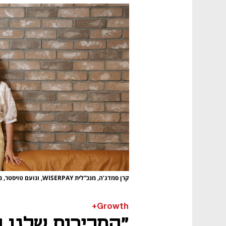
קרן סמדג’ה, מנכ”לית WISERPAY, ונועם טויסטר, מנכ”ל ומייסד Travelier
Growth+
"המכירות שלנו ה