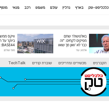
כלכליסט-טק
בארץ
נדל"ן
עולם
משפט
רכב
פנאי
מוסף
באלטשולר שחם
וויקס ממש
מפיקים לקחים: "זה
ביוקר על ר
כבר לא 'וואן מן' שואו
44
של גילעד"
אלמוג עזר
סופי שולמן
מיליון דולר
הקברניט
מכשירים ומדריכים
שוברת קודים
TechTalk