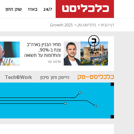
24/7
באזז
שוק ההון
דף הבית
כלכליסט-טק
Growth 2025
מחיר הבניין בארה"ב
צנח ב-90%,
כלכליסט
דיגיטל
והחלומות על תשואה
גבוהה התנפצו
אלמוג עזר
כלכליסט-טק
הייטק והון סיכון
Tech@Work