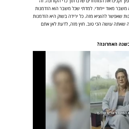
יותר חזקים כי החלטנו לעשות הפוך על הפוך וקנינו את המתחרים שלנו תוך כדי הקורונה. זה 
היה משבר שהפך להזדמנות, אבל אולי זה משבר מאוד ייחודי. למדתי שכל משבר הוא הזדמנות 
ושכמעט בכל סיטואציה יש איזושהי הזדמנות שאפשר להוציא מזה. כל ירידה בשוק היא הזדמנות 
להתמקד, לצמצם משאבים ולהתמקד במה שאתה עושה הכי טוב. חוץ מזה, לדעת לאן אתם 
בשנה האחרונה?  