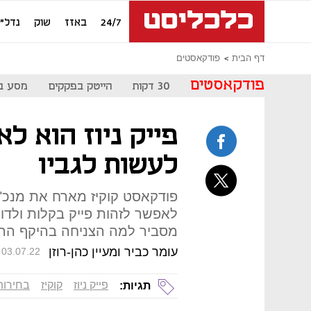
24/7
באזז
שוק
נדל"ן
דף הבית
פודקאסטים
פודקאסטים
30 דקות
הייטק בפקקים
מסע ב
פייק ניוז הוא לא
לעשות לגביו
פודקאסט קוקיז מארח את מנכ"ל 
לאפשר לזהות פייק בקלות ולדוו
מסביר למה הצניחה בהיקף הה
עומר כביר ומעיין כהן-רוזן
03.07.22
פייק ניוז
קוקיז
בחירות 22
תגיות: