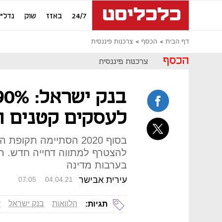
24/7
באזז
שוק
נדל"ן
דף הבית
הכסף
צרכנות פיננסית
הכסף
צרכנות פיננסית
לעסקים קטנים ח
בסוף 2020 הסתיימה תק
להצטרף למתווה דחייה חדש. ה
בערבות מדינה
עירית אבישר
07:05
04.04.21
הלוואות
בנק ישראל
ע
תגיות: