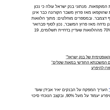
המוקפאות. מנתוני בנק ישראל עולה כי נכון
עט 85% מההלוואות שהוקפאו מאז פרוץ משבר הקורונה כבר אינן
ת לעומת 63% נכון לסוף דצמבר. ובמספרים מוחלטים: מתוך הלוואות
 שפירעונן נדחה מאז פרוץ המשבר, נכון לסוף פברואר
היקפן עומד על 27.4 מיליארד שקל. 70% מההלוואות שעדיין בדחיית תשלומים, 19
האופטימית של בנק ישראל"
ום המשכנתא החודשי במאות שקלים"
העריך המפקח על הבנקים יאיר אבידן שעד
סוף השנה היקף ההלוואות שיחזרו להיפרע יעמוד על מעל 90%, ובקצב הנוכחי סיכוי