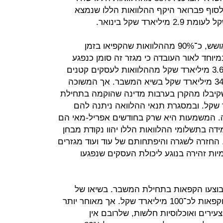
 לסוף פברואר היקף ההלוואות הללו שנמצא
גם העסקים הקטנים ממשיכים להתאושש, כ־90% מההלוואות שהקפיאו בזמן
יוחד לאור העובדה כי מגזר זה סומן כנפגע
המרכזי ממשבר הקורונה. נכון להיום 3.6 מיליארד שקל מההלוואות לעסקים קטנים
וזעירים נמצאים בהקפאה, לעומת כ־34 מיליארד שקל בשיא המשבר. אך המשוכה
קיבלו מהקרן בערבות מדינה שהוקמה בתחילת
 כולל של 20 מיליארד שקל. ובמסגרת תנאי ההלוואה ניתנה להם
תה. המשמעות היא שרק בחודשים אפריל-מאי הם
ידה בתשלומי ההלוואות הללו יהוו נקודת מבחן
החזרה לשגרה והיפתחותם של עוד ועוד מגזרים
ות זהירה בנוגע ליכולת העסקים שנפגעו
וצעו הקפאות בתחילת המשבר. בשיאו של
המשבר הגיע היקף המשכנתאות המוקפאות לכ־100 מיליארד שקל. אך מאוחר יותר
עירים ואוכלוסיות חלשות, שלרובם אין