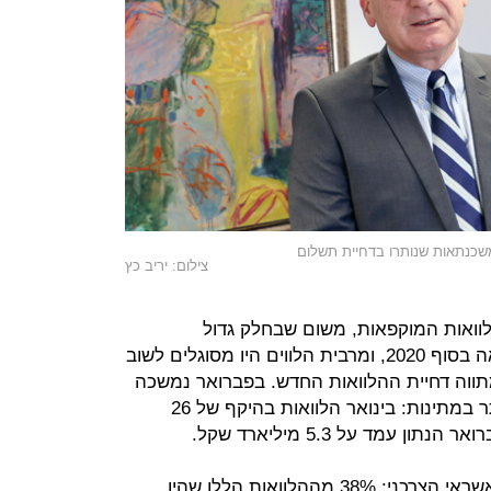
משכנתאות שנותרו בדחיית תשלום
צילום: יריב כץ
וואות המוקפאות, משום שבחלק גדול
מההלוואות הסתיימה תקופת ההקפאה בסוף 2020, ומרבית הלווים היו מסוגלים לשוב
תווה דחיית ההלוואות החדש. בפברואר נמשכה
המגמה לחזרה לתשלומים, אם כי יותר במתינות: בינואר הלוואות בהיקף של 26
 עמד על 5.3 מיליארד שקל.
מבין סוגי ההלוואות בלט בפברואר האשראי הצרכני: 38% מההלוואות הללו שהיו