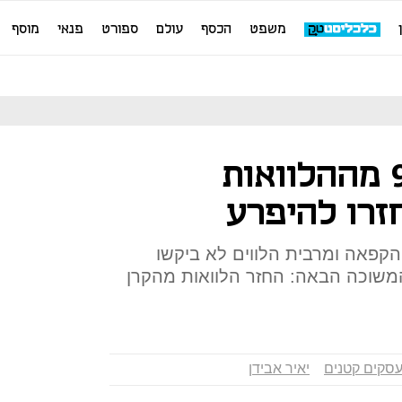
משפט
הכסף
עולם
ספורט
פנאי
מוסף
בנק ישראל: 90% מההלוואות
זרו להיפרע
ופת ההקפאה ומרבית הלווים לא ביקשו
משוכה הבאה: החזר הלוואות מהקרן
סקים קטנים
יאיר אבידן