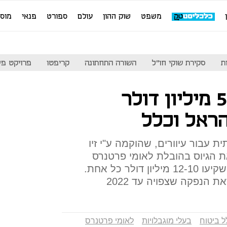
משפט
שוק ההון
עולם
ספורט
פנאי
מוס
ת
סקירת שוקי חו"ל
השורה התחתונה
קריפטו
פרויקט פע
אורקם מגייסת 50 מיליון דולר
הראל וכלל
עבור עיוורים, שהוקמה ע"י זיו
ת הגיוס בהובלת לאומי פרטנרס
וחברות הביטוח הראל וכלל, שישקיעו 12-10 מיליון דולר כל אחת.
 הנפקה שצפויה עד 2022
ל ביטוח
בעלי מוגבלויות
לאומי פרטנרס