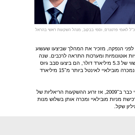
 מנכ"ל לאומי פרטנרס, וסמי בבקוב, מנהל השקעות ראשי בהראל
 לפני הנפקה, מזכיר את המהלך שביצעו שעשוע
ות אוטונומיות ומערכות התראה לרכבים. שנה
לפני ההנפקה, שבוצעה ב־2014 לפי שווי של 5.3 מיליארד דולר, הם ביצעו סבב גיוס
פרטי אחרון. 3 שנים לאחר ההנפקה, נמכרה מובילאיי לאינטל ביותר מ־15 מיליארד
לאומי פרטנרס השקיעה גם במובילאיי כבר ב־2009, אז זרוע ההשקעות הריאליות של
6 מיליון שקל ברכישת מניות מובילאיי ומכרה אותן בשלוש מנות