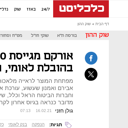
24/7
באזז
שוק
נדל"ן
דף הבית
שוק ההון
שוק ההון
בורסת ת"א
שוקי חו"ל
מט"ח וסחורו
בהובלת לאומי, 
מפתחת המוצר לראייה מלאכותית 
אבירם ואמנון שעשוע, עורכת א
מדובר כנראה בגיוס אחרון לקראת
גולן חזני
07:13
16.02.21
הנפקה
בנק לאומי
כל
תגיות: