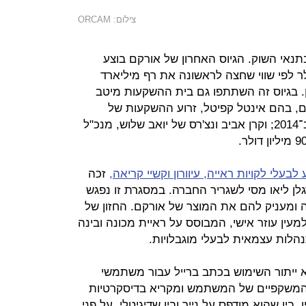
צילום: ORCAM
תנאי השוק. הגיוס האחרון של אורקם בוצע
אז גייסה 30 מיליון דולר לפי שווי שחצה לראשונה את רף מיליארד
ן. בגיוס זה השתתפו גם בית ההשקעות מיטב
ם, בהם אינטל קפיטל, זרוע ההשקעות של
אינטל, שהשקיעה לראשונה בחברה ב־2014; וקרן אביב ונצ'רס של יואב שלוש, מנכ"ל
לבעלי לקויות ראייה, עיוורון וקשיי קריאה,
זכה
לן ליאו מסי לשגריר החברה. במסגרת זו נפגש
 ומעניק להם את המוצר של אורקם. החזון של
ין עוזר אישי, המבוסס על ראיית מכונה ובינה
לות עצמאית לבעלי מוגבלויות.
ייתור השימוש בכתב ברייל עבור משתמשי
המשקפיים של המשתמש ומקריא בדיסקרטיות
ין שהוא מודפס על נייר ובין שדיגיטלי. על פני