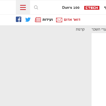
ף
Dun's 100
דואר אדום
ועידות
רי השכר
קרנות