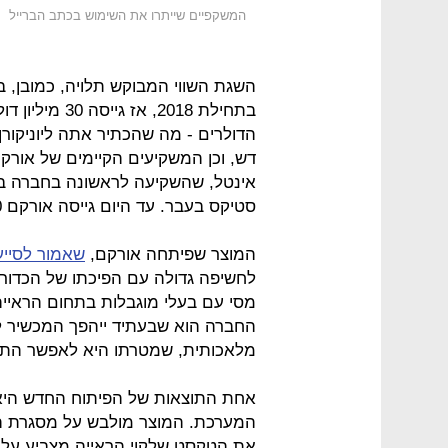
המשקפיים שייתרו את השימוש בכתב הברייל
השגת השווי המבוקש תלויה, כמובן, ב
בתחילת 2018, 
הדולרים - מה שהכתיר אתה ליוניקור
דש, וכן המשקיעים הקיימים של אורק
סטיקס בעבר. עד היום גייסה אורקם 90 מיליון דולר.
המוצר שפיתחה אורקם,
שאמור לסייע 
לחשיפה גדולה עם הפיכתו של הכדורג
מסי עם בעלי מוגבלות בתחום הראייה
החברה הוא שבעתיד ייהפך המכשיר למע
מלאכותית, שמטרתו היא לאפשר התנה
אחת התוצאות של הפיתוח החדש היא 
המערכת. המוצר מולבש על מסגרת 
את הטקסט שלקוי הראייה מצביע עליו, ב