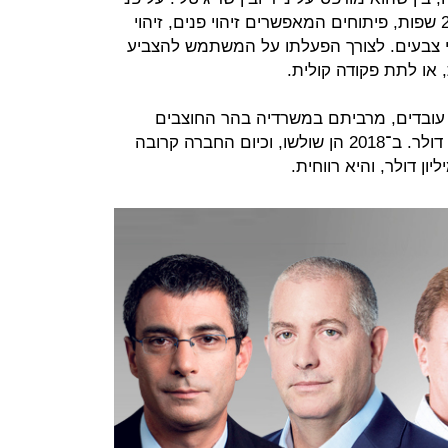
השנים נוספו למוצר, שפועל כבר ב־25 שפות, פיתוחים המאפשרים זיהוי פנים, זיהוי
הוי צבעים. לצורך הפעלתו על המשתמש להצביע
 או לתת פקודה קולית.
הכנסות של אורקם, שמעסיקה 200 עובדים, מרביתם במשרדיה בהר החוצבים
בירושלים, עמדו ב־2017 על 10 מיליון דולר. ב־2018 הן שולשו, וכיום החברה קרובה