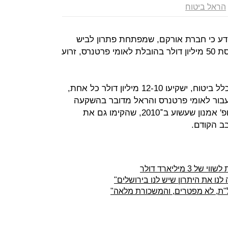
הראל ביטוח
ודע כי חברת אורקם, שמפתחת פתרון לביש
לראייה מלאכותית עבור עיוורים, מגייסת 50 מיליון דולר בהובלת לאומי פרטנרס, זרוע
חברת הביטוח הראל וחברת הביטוח כלל ביטוח, ישקיעו 12-10 מיליון דולר כל אחת,
 מיליארד דולר. עבור לאומי פרטנרס והראל מדובר בהשקעה
ראשונה בחברה שייסדו זיו אבירם ופרופ' אמנון שעשוע ב־2010, שהקימו גם את
בב הקודם.
 מיליארד דולר
 לנו את היתרון שיש לנו בירושלים"
 חל"ת, לא מפטרים, והמשכורת מלאה"