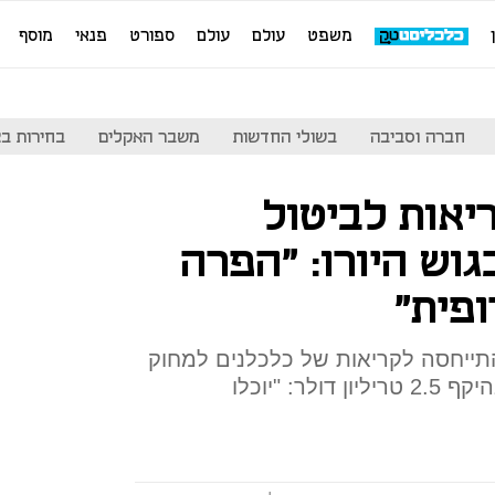
משפט
עולם
עולם
ספורט
פנאי
מוסף
חברה וסביבה
בשולי החדשות
משבר האקלים
בחירות בארה
יאות לביטול
גוש היורו: "הפרה
פית"
תייחסה לקריאות של כלכלנים למחוק
את החוב של המדינות לבנק, בהיקף 2.5 טריליון דולר: "יוכלו