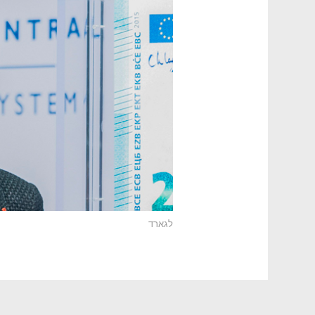
לגארד