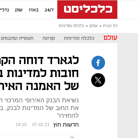
24/7
באזז
שוק
נדל"ן
דף הבית
עולם
כלכלה ומדיניות
עולם
כלכלה ומדיניות
קורונה
תעשייה ופיננסים
לגארד דוחה הקר
חובות למדינות ב
של האמנה האירו
נשיאת הבנק האירופי המרכזי ה
להחזירו"
חדשות חוץ
14:15
07.02.21