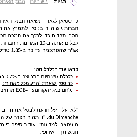
גוש היורו
הבנק האירופי
תגיות:
כריסטיאן לגארד, נשיאת הבנק האירו
חברות גוש היורו בניסיון לתמרץ את 
חסרי תקדים כדי לרכך את המכה הכל
לבלום אותה ב-19 המדינ
אג"ח שהסתכמה עד כה ב-1.85 טריליון יורו (2.2 טריליון דולר).
קראו עוד בכלכליסט:
כלכלת גוש היורו התכווצה ב-0.7% ברבעון הרביעי - פחות מהצפוי
כריסטין לגארד: "הרע מכל מאחורינו, 
נלחם בנזקי הקורונה: ה-ECB מרחיב את תוכנית הרכישות ל-1.35 טריליון דולר
du Dimanche. "זו תהיה הפ
מוניטארי למדינות". עוד הוסיפה כי 
המשותף האירופי.