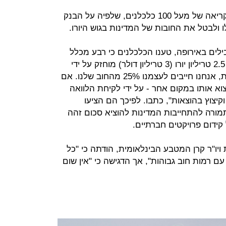
לגארד אמרה את הדברים בתגובה לקריאה של מעל 100 כלכלנים, שלפיה על הבנק
ולבטל את החובות של המדינות בגוש היורו.
ים באירופה, טענו הכלכלנים כי רבע מכלל
החובות של המדינות החברות בגוש - 2.5 טריליון יורו (3 טריליון דולר) מוחזק על ידי
הבנק האירופי המרכזי. "במלים אחרות, אנחנו חייבים לעצמנו 25% מהחוב שלנו. אם
וא אותו במקום אחר - על ידי לקיחת הלוואה
קיצוץ בהוצאות", כתבו. לפיכך הם הציעו
מורה להתחייבות המדינות להוציא סכום זהה
קידום פרויקטים חברתיים.
יו"ר קרן המטבע הבינלאומית, הודתה כי "כל
עם רמות חוב גבוהות", אך הדגישה כי "אין שום