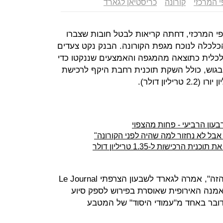
 המרכזי
קורונה
כריסטיאן לגארד
פי המרכזי, דחתה קריאות לבטל חובות שצברו
הכלכלה לנוכח מגפת הקורונה. הבנק נקט צעדים
כלית כתוצאה מהמגפה והאמצעים שננקטו כדי
ות החברות בגוש, כולל השקת תוכנית רחבת היקף לרכישת
אבל לא נחזור למה שהיה לפני הקורונה"
"לא יעלה על הדעת לבטל את החוב הזה", אמרה לגארד לשבעון הצרפתי Le Journal
רה של האמנה האירופית שאוסרת בפירוש לספק סיוע
מדובר באחד מ"עמודי היסוד" של המטבע