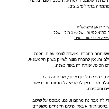
ת. חברת דיפלומט חתמה על הסכם הפצה בלעדי
זירו אג הישראלית
ווי של 170 מיליון שקל
צא מוצרי טופו וסויה
שפיתחה החברה ומיועדת לצרכי אפיה והכנת
 זה, אין לחברה מוצר לשיווק בשוק הקמעונאי,
כן הסופי, יפותח רק בעוד כשנה.
, בהובלת לירון נמרודי, שפיתחה ביצה
לה מתוך רצון להשפיע על התזונה והבריאות
ים והסביבה.
גילה מבחינת מרקם וטעם, מבוסס על שילוב
קטניות והוא בעל ערכים תזונתיים משופרים