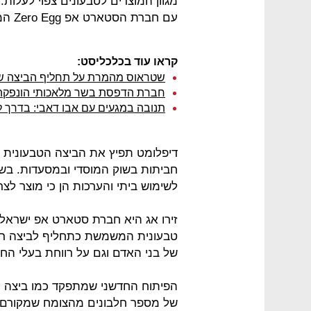
מגוון המוצרים לטבעונים צפוי לעלו
עם חברת הסטארט אפ Zero Egg המתמחה בתחליפי ביצים.
קראו עוד בכלכליסט:
שטראוס מהמרת על תחליף הביצה של 
חברת הדפסת בשר מלאכותי הונפקה בת"א לפי ש
תנובה במגעים עם אבו דאבי: בדרך ליי
דיפלומט תפיץ את הביצה הטבעונית 
חביתות בשוק המוסדי ובמסעדות. בשלב
לשימוש ביתי והערכות הן כי מוצר לצר
זירו אג היא חברת סטארט אפ ישראלית
טבעונית המשמשת כתחליף לביצה רגי
של בני האדם וגם על רווחת בעלי החי
הפיתוח החדשני שמתפקד כמו ביצה ר
של מספר חלבונים מהצומח שמקורם ב