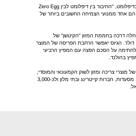
לדברי מוטי כהן סמנכ"ל פתוח עסקי בדיפלומט, "החיבור בין דיפלומט לבין Zero Egg
וא צו השעה. מוצרי ה Plant-Based הם אחד ממנועי הצמיחה החשובים ביותר של
שעבר השלימה Zero Egg שהחלה דרכה בחממת המזון "הקיטשן" של
בב גיוס ראשון של 5 מיליון דולר. הגיוס יאפשר הרחבת הפריסה של המוצר
לחתימה על הסכם הפצה עם המפיץ הרביעי
פיץ בהולנד.
מוצרי צריכה ומזון לשוק הקמעונאי והמוסדי,
מפיצה באופן ישיר ללמעלה מ- 1,000 מסעדות, חברות קייטרינג ובתי מלון ולכ-3,000
ל.