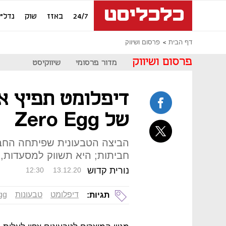
24/7
באזז
שוק
נדל"ן
דף הבית
פרסום ושיווק
פרסום ושיווק
מדור פרסומי
שיווקיסט
דיפלומט תפיץ א
של Zero Egg
הביצה הטבעונית שפיתחה החבר
חביתות; היא תשווק למסעדות, ב
נורית קדוש
12:30
13.12.20
דיפלומט
טבעונות
gg
תגיות: