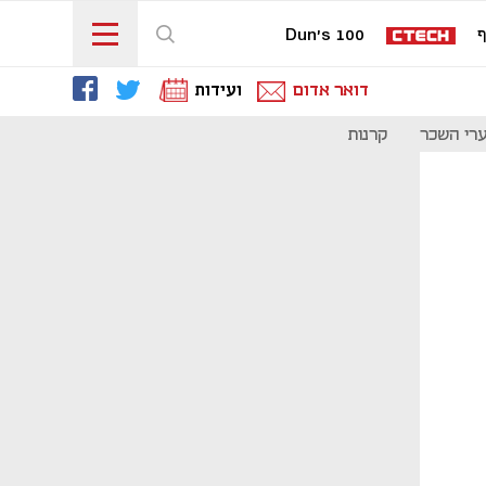
ף
Dun's 100
דואר אדום
ועידות
רי השכר
קרנות