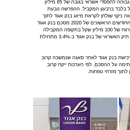
בנוסף לכך בבנק אגוד ביצעו הפרשה גבוהה להפסדי אשראי בגובה של 65 מיליון
רשה של 6 מיליון שקל בלבד ברבעון המקביל. ההפרשה נובעת
ה ניקוי שולחן לקראת מיזוג בנק אגוד לתוך
מזרחי טפחות. בסף הכל את תשעת החודשים הראשונים של 2020 מסכם בנק אגוד
עם הפסד של 89 מיליון שקל, לעומת רווח של 100 מיליון שקל בתקופה המקבילה
אשתקד. משבר הקורונה גם כיווץ את תיק האשראי של בנק אגוד ב-3.4% מתחילת
כישת בנק אגוד לאחר סאגה שנמשכה קרוב
ימה על ההסכם. לפי הערכות ייקח קרוב
 לתוך מזרחי טפחות.