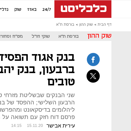
24/7
באזז
שוק
נדל"ן
דף הבית
שוק ההון
בורסת ת"א
שוק ההון
בורסת ת"א
שוקי חו"ל
מט"ח וסחורו
ברבעון, בנק יהב
טובים
שני הבנקים שבשליטת מזרחי ט
הרבעון השלישי; ההפסד של בנ
ליהלומים בדיסקאונט ומהפרשות
פרסם דוח חזק עם תשואה על ההון
עירית אבישר
14:15
15.11.20