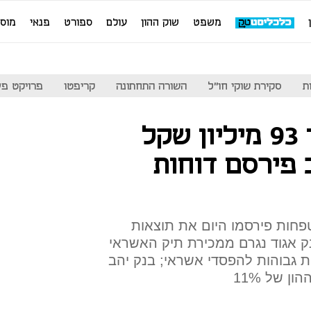
משפט
שוק ההון
עולם
ספורט
פנאי
מוס
ת
סקירת שוקי חו"ל
השורה התחתונה
קריפטו
פרויקט פע
בנק אגוד הפסיד 93 מיליון שקל
 פירסם דוחות
פחות פירסמו היום את תוצאות
ק אגוד נגרם ממכירת תיק האשראי
 גבוהות להפסדי אשראי; בנק יהב
 של 11%