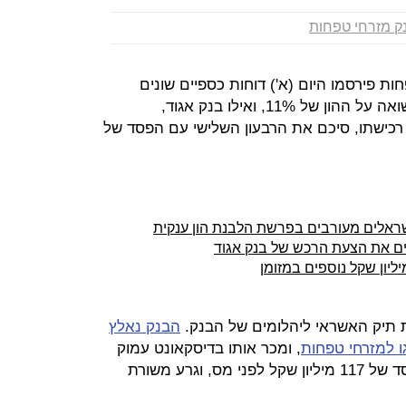
ק מזרחי טפחות
ת פירסמו היום (א') דוחות כספיים שונים
למדי: בנק יהב פרסם דוח טוב עם תשואה על ההון של 11%, ואילו בנק אגוד,
כישתו, סיכם את הרבעון השלישי עם הפסד של
שראלים מעורבים בפרשת הלבנת הון ענקית
ים את הצעת הרכש של בנק אגוד
 תיק האשראי ליהלומים של הבנק.
הבנק נאלץ
ו למזרחי טפחות
, ומכר אותו בדיסקאונט עמוק
של 60%. הדיסקאונט הסב לבנק הפסד של 117 מיליון שקל לפני מס, וגרע משורת