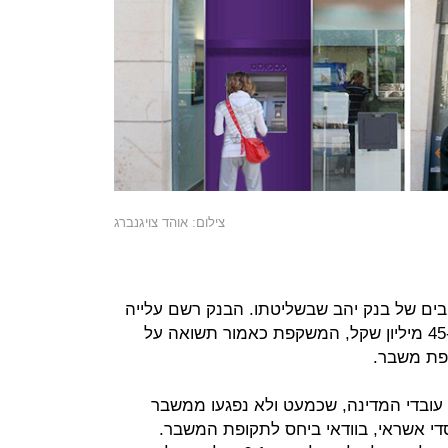
צילום: אוהד צויגנברג
בים של בנק יהב שבשליטתו. הבנק רשם עלייה
של 9% ברווח הנקי ברבעון השלישי ל-45 מיליון שקל, המשקפת כאמור תשואה על
 עובדי המדינה, שכמעט ולא נפגעו ממשבר
י אשראי, בוודאי ביחס לתקופת המשבר.