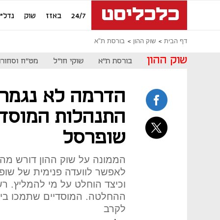
24/7
באזז
שוק
נדל"ן
דף הבית
שוק ההון
בורסת ת"א
שוק ההון
בורסת ת"א
שוקי חו"ל
מט"ח וסחורו
הדרמה לא נגמרת
התנהלות המוסדיי
שופרסל
הממונה על שוק ההון דורש מה
לאפשר לוועדה פנימית של שופר
וכיצד הוחלט על מי להמליץ. ר
ההחלטה. המוסדיים שתמכו ביפ
לקרב