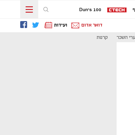
ף
Dun's 100
דואר אדום
ועידות
רי השכר
קרנות