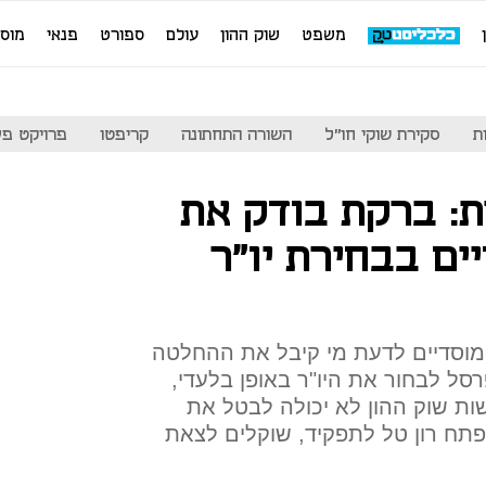
משפט
שוק ההון
עולם
ספורט
פנאי
מוס
ת
סקירת שוקי חו"ל
השורה התחתונה
קריפטו
פרויקט פע
: ברקת בודק את
ם בבחירת יו"ר
מוסדיים לדעת מי קיבל את ההחלטה
סל לבחור את היו"ר באופן בלעדי,
שות שוק ההון לא יכולה לבטל את
תח רון טל לתפקיד, שוקלים לצאת