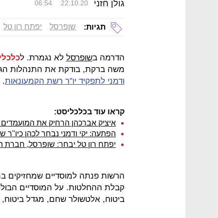
גולן חזני
06:54
22.10.20
שופרסל
יפתח רון טל
תגיות:
הדרמה ב
שופרסל
לא נגמרת. ל
כלכלי
משה ברקת, בודקת את התנהלות הגופ
ודמני לתפקיד יו"ר רשת הקמעונאות
.
קראו עוד בכלכליסט:
איציק אברכהן הרחיק את המועמדים 
הפתעה: יקי ודמני נבחר לכהן כיו"ר ש
יפתח רון טל יבחר: שופרסל, חברת ה
הרשות פנתה למוסדיים שמחזיקים במ
קבלת ההחלטות. על המוסדיים הבולט
ביטוח, אלטשולר שחם, מגדל ביטוח, 