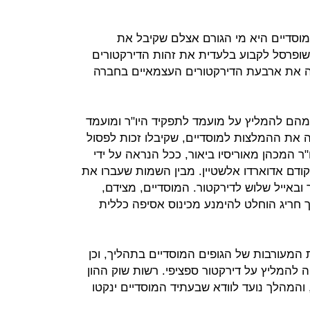
סדיים היא מי הגורם אצלם שקיבל את
ופרסל לקבוע בלעדית את זהות הדירקטורים
ללה את ארבעת הדירקטורים העצמאיים בחברה
מהם להמליץ על מועמד לתפקיד היו"ר ומועמד
ה את ההמלצות למוסדיים, שקיבלו זכות לפסול
 המכהן מאוריסיו ביאור, ככל הנראה על ידי
ודם אדוארדו אלשטיין. מבין השמות שעברו את
 ובאייל שלוש לדירקטור. המוסדיים, מצידם,
 חריג הוחלט להימנע מכינוס אסיפה כללית
המעורבות של הגופים המוסדיים בתהליך, וכן
המליץ על דירקטור ספציפי. רשות שוק ההון
 והמהלך נועד לוודא שבעתיד המוסדיים ינקטו