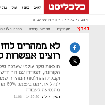
24/7
באזז
שוק
נדל"ן
דף הבית
בארץ
קריירה
מחפשי עבודה
בארץ
מעסיקים
מחפשי עבודה
Wellness ארגוני
רוצים אפשרות ל
תוצאות סקר עולמי שערכה סיס
הקורונה, יתמודדו עם דור חדש
וקבלת ההחלטות המהירה שמתא
לנהל 
מהנסיעה לעבודה
מעין מנלה
11:06
14.10.20