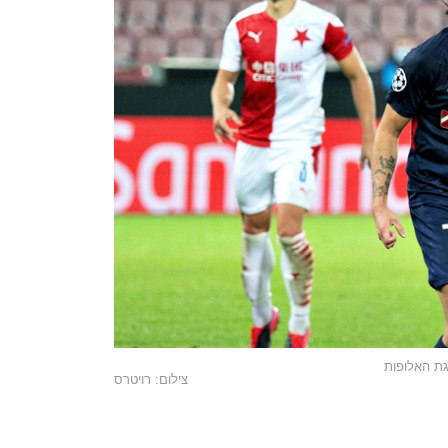
צילום: רויטרס