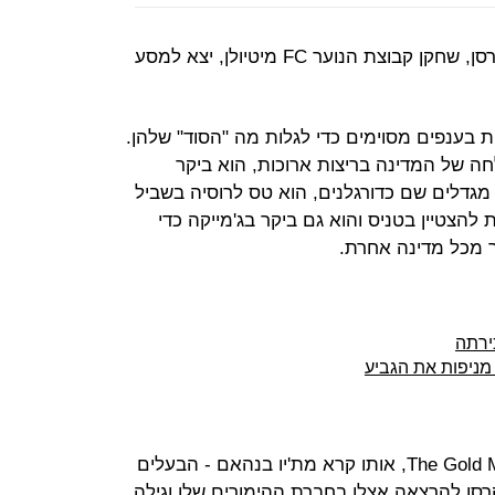
בתחילת העשור הקודם ראסמוס אנקרסן, שחקן קבוצת הנוער FC מיטיולן, יצא למסע
ת בענפים מסוימים כדי לגלות מה "הסוד" שלהן.
חה של המדינה בריצות ארוכות, הוא ביקר
ך מגדלים שם כדורגלנים, הוא טס לרוסיה בשביל
להצטיין בטניס והוא גם ביקר בג'מייקה כדי
ר מכל מדינה אחרת.
ירתה
מניפות את הגביע
מהמחקר הזה יצא הספר The Gold Mine Effect, אותו קרא מת'יו בנהאם - הבעלים
סן להרצאה אצלו בחברת ההימורים שלו וגילה