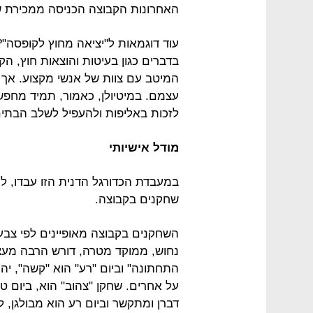
האחרונות הקבוצה הכניסה ממכירת שחקנים כ-10 מיליון יור
עוד דוגמאות ל"יציאה מחוץ לקופסה"
בדברים כגון בעיטות והוצאות חוץ, ה
המיטב עם צוות של אנשי מקצוע. אך
עצמם. במיטיולן, כאמור, תמיד מחפ
לזכות באליפות ולהעפיל לשלב הבתים
מודל אישיותי
במעבדת הכדורגל הדנית הזו עבדו, ל
שחקנים בקבוצה.
השחקנים בקבוצה מאופיינים לפי צבעים
נחוש, ממוקד מטרה, דורש הרבה מעצמ
התחתונה" וביום "רע" הוא "קשה", יהי
על אחרים. שחקן "צהוב" הוא, ביום טו
דברן ומתקשר וביום רע הוא מבולגן,