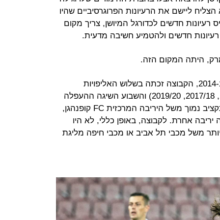
צליח ליישם את הרעיונות הפרוגרסיביים שהיו
 רעיונות חדשים לכדורגל המיושן, צריך מקום
רעיונות חדשים ולהטמיע חשיבה מדעית.
מאז שהמועדון נרכש על ידי בנהאם ב-2014, הקבוצה זכתה בשלוש האליפויות
הראשונות בהיסטוריה שלה (2014/15, 2017/18, 2019/20) והשבוע השיגה ההעפלה
היסטורית לשלב ליגת האלופות עם תקציב נמוך משל היריבה המרכזית FC קופנהגן,
יריבה אחרת. לקבוצה, באופן כללי, לא היו
יותר משל מכבי תל אביב או מכבי חיפה מליגת