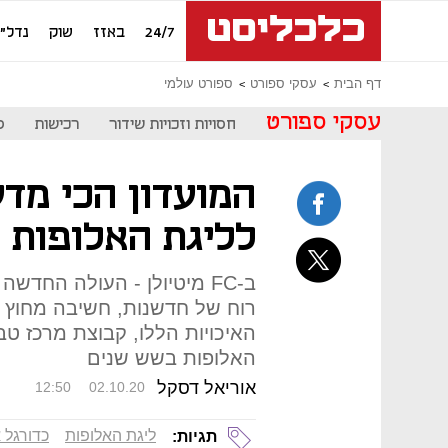
24/7
באזז
שוק
נדל"ן
דף הבית
עסקי ספורט
ספורט עולמי
עסקי ספורט
חסויות וזכויות שידור
רכישות
ס
המועדון הכי מדע
לליגת האלופות
ב-FC מיטיולן - העולה החד
רוח של חדשנות, חשיבה מחוץ ל
האיכויות הללו, קבוצת מרכז טב
האלופות בשש שנים
אוריאל דסקל
12:50
02.10.20
ליגת האלופות
כדורגל א
תגיות: