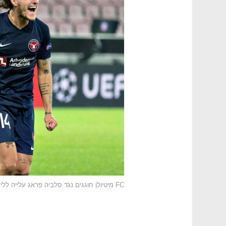
FC מיטיולן חוגגים נגד סלביה פראג עלייה לליגת האלופות