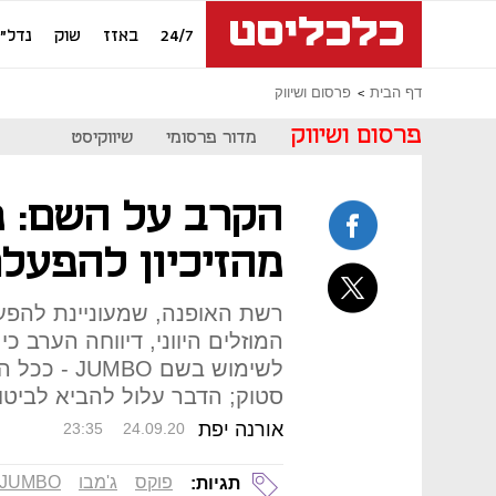
24/7
באזז
שוק
נדל"ן
דף הבית
פרסום ושיווק
פרסום ושיווק
מדור פרסומי
שיווקיסט
הקרב על השם: פ
מהזיכיון להפעלת 
רשת האופנה, שמעוניינת להפע
המוזלים היווני, דיווחה הערב 
לשימוש בשם 
סטוק; הדבר עלול להביא לביטול
אורנה יפת
23:35
24.09.20
פוקס
ג'מבו
JUMBO
תגיות: