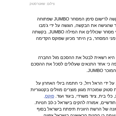
צילום: שאטרסטוק
פוקס הגישה לרשם סימני המסחר בקשה לרישום סימן המסחר JUMBO שפתוחה
טמבר. לאחר שהגישה את הבקשה, הוגשה על ידי ג'מבו
סטוק הישראלית בקשה לרישום סימני מסחר שכוללים את המילה JUMBO. בקשתה
ני המסחר, בין היתר מכיוון שפוקס הקדימה
כי היא רשאית לבטל את ההסכם מול החברה
וסיפה כי אחד התנאים שעלולים לסכל את ההסכם
JUMBO.
 ידי הראל ויזל, כי חתמה ביולי האחרון על
 סטוק שמוכרת מגוון מוצרים מוזלים בקטגוריות
כלי בית, ציוד משרדי, ביגוד ועוד.
פוקס,
באיחור של חודשיים, אמורה להקים בישראל כ-10 חנויות.
ונה של הרשת היוונית תיפתח בישראל בסוף
ה מטעמה כי החנות הראשונה בישראל צפויה