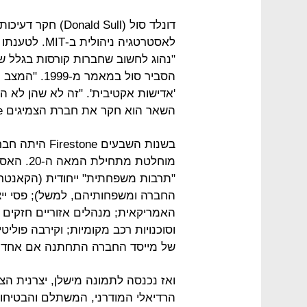
דונלד סול (ld Sull
לאסטרטגיה ניה
"נהוג לחשוב שחברות קורסות בגלל ש
הסביר סול במ
'אדישות אקטיבית'. "זה לא שהן לא הש
השאר הוא חקר את חברת הצמיגים Firestone מאקרון, אוהיו.
בשנות השבעים 
מוחלטת מ
החברה ומשפחותיהם, למשל); פסי ייצ
האמריקאית; מנהלים אזוריים חזקים ו
וסוכנויות רכב מקומיות; וקירבה פולי
של מייסד החברה התחתנה אם אחד מנ
ואז נכנסה לתמונה מישלן, יצרנית הצ