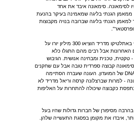
ו לסימאונה. סימאונה איבד את אחד
ו. ממאמן הגנתי בליגה שמאמינה בעיקר בהנעת
 למאמן הגנתי בליגה שברובה בנויה מקבוצות
ופרסטאר".
כדי להתמודד עם אובדן היתרון היחסי באתלטיקו מדריד הוציאו 300 מיליון יורו על
 האחרונות אבל רבים מהם התגלו כלא
-DNA של המועדון - טקטית, טכנית ומבחינה אנושית. הגיבוש
סימאונה קבוצה ספרדית טובה אבל עם שחקנים
רבים שפשוט לא מתאימים לאופי ול-DNA של המועדון. העונה שעברה הסתיימה
ונה - למרות שברצלונה קרסה וריאל מדריד לא
 נתפסת כקבוצה שיכולה להתחרות על האליפות
בהרבה מסיפורן של חברות גדולות שהיו בעל
 יותר, איבדו את מקומן בפסגת התעשייה שלהן.