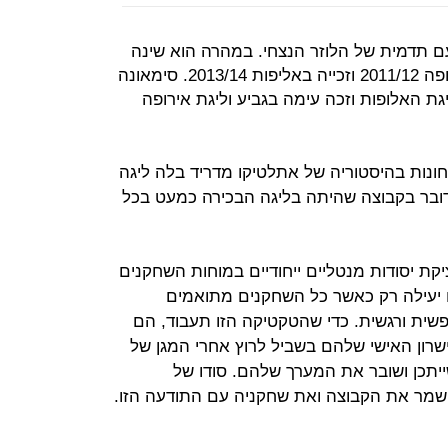
עדון עם תדמית של הלוזר הנצחי. במהרה הוא שינה
את התדמית הזו עם זכייה בליגת אירופה 2011/12 וזכייה באליפות 2013/14. סימאונה
ת האלופות וזכה עימה בגביע וליגת אירופה
א אחראי לכ-21% מהניצחונות בהיסטוריה של אתלטיקו מדריד בלה ליגה
ובר בקבוצה שהיתה בליגה הבכירה כמעט בכל
יקת יסודות מנטליים ייחודיים במוחות השחקנים
ו יעילה רק כאשר כל השחקנים מתואמים
פשית ורגשית. כדי שהטקטיקה הזו תעבוד, הם
שרון האישי שלהם בשביל לרוץ אחרי המגן של
ייתכן ושובר את המערך שלהם. סודו של
שמר את הקבוצה ואת שחקניה עם התודעה הזו.