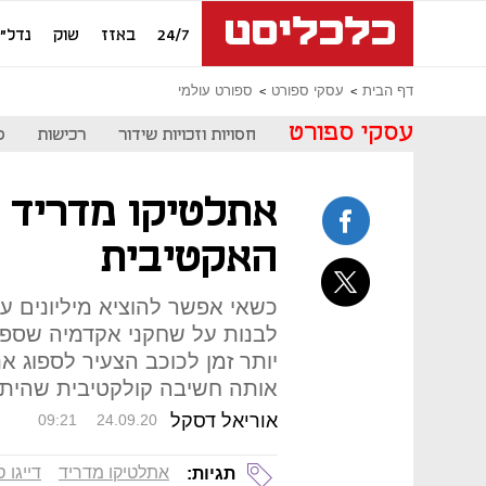
24/7
באזז
שוק
נדל"ן
דף הבית
עסקי ספורט
ספורט עולמי
עסקי ספורט
חסויות וזכויות שידור
רכישות
ס
אתלטיקו מדריד 
האקטיבית
כשאי אפשר להוציא מיליונים 
לבנות על שחקני אקדמיה שספו
יותר זמן לכוכב הצעיר לספוג א
אותה חשיבה קולקטיבית שהית
אוריאל דסקל
09:21
24.09.20
אתלטיקו מדריד
דייגו 
תגיות: