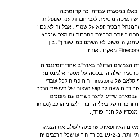
Dona) חקר דעיכות כאלו במסגרת עבודתו כחוקר ומרצה
ולית ב-MIT. לטענתו יש תפיסה מוטעית לגבי חברות ענק שנופלות.
המנהל הבכיר קפא על שמריו, אבל זה לא נכון"
אמר מ-1999. "המצב החמור יותר מבחינת החברות זה מצב שנקרא
תנו, הן פשוט לא השתנו כמו שצריך". בין
Firestone היתה חברת הצמיגים הגדולה בארה"ב אחרי דומיננטיות
תחילת המאה ה-20. האסטרטגיה שלה התבססה על מספר אלמנטים:
"תרבות משפחתית" ייחודית (הקאנטרי קלאב של Firestone היה פתוח לכל עובדי
ור רבים שענו לביקוש העצום של תעשיית הרכב
עצמאיים שידעו לייצר קשרים עם מוסכים
טית וחברית של בעלי החברה ליצרני הרכב (נכדתו
כדיו של הנרי פורד).
מיגים האירופאית, שהציגה לעולם את הצמיג
הרדיאלי המודרני, המשתלם והבטיחותי יותר. ב-1972 בפורד הודיעו שכל הרכבים יהיו