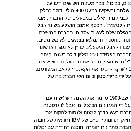
אלי. ב-Firestone היו מוכנים, כביכול, כבר משנות השישים ידעו על
הצמיג האירופאי כחלק ממחקר השוק שלהם והשקיעו כמעט 400 מיליון דולר כחלק
ר לצמיגים רדיאלים במפעלים של החברה. אבל
ת אקטיבית". הכסף אמנם הושקע בשינוי אבל
 הרגילה שלה לעשות עסקים. החברה המשיכה
 קנה, מחסניה התמלאו בצמיגים לא משומשים,
צור שלהם עבדו - אבל המפעלים עדיין לא נסגרו או שונו
כחלק ממאבק חסר סיכויי במציאות. החברה הפסידה 250 מיליון דולר בשנה והיתה
כ"ל חדש הגיע, חיסל את המפעלים והוציא את
החברה מאקרון, אוהיו – ביתה מ-1900 לשיקגו - וסגר את הקאנטרי קלאב המפורסם.
 ידי ברידג'סטון וכיום היא חברת בת של
"אדישות אקטיבית" איימה גם על IBM שב-1993 סיימה את השנה השלישית עם
על ידי המגזינים הכלכליים. אבל לו גרסטנר,
הרבה רעש בדרך למטה ולנסות לחקות את
הענקיות החדשות מסיליקון ואלי. הוא חיזק יתרונות יחסיים של IBM (תדמית של חברה
רת פתרונות חומרה ותוכנה ייחודית עם יכולות