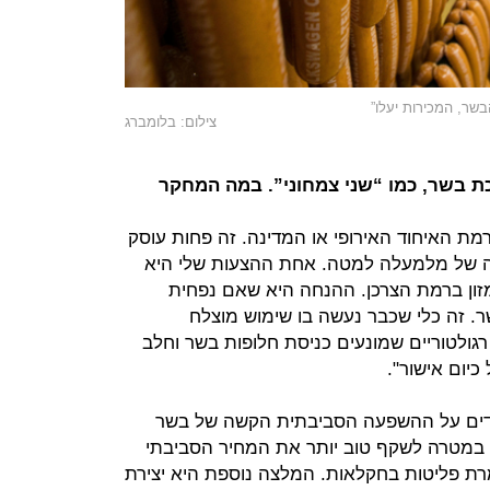
בשר, המכירות יעלו”
צילום: בלומברג
ת בשר, כמו “שני צמחוני”. במה המחקר
מת האיחוד האירופי או המדינה. זה פחות עוסק
ישה של מלמעלה למטה. אחת ההצעות שלי היא
זון ברמת הצרכן. ההנחה היא שאם נפחית
ר. זה כלי שכבר נעשה בו שימוש מוצלח
גולטוריים שמונעים כניסת חלופות בשר וחלב
יום אישור".
דים על ההשפעה הסביבתית הקשה של בשר
במטרה לשקף טוב יותר את המחיר הסביבתי
מרת פליטות בחקלאות. המלצה נוספת היא יצירת