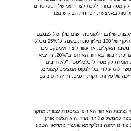
, לקומטה בחרה ללכת לצד השני של הספקטרום
פליטות באמצעות הפחתת הביקוש מצד
ות, שלדברי לקומטה יישום כולן יכול לצמצם
את פליטות הפחמן באיחוד האירופי בהיקף של 100 מיליון טונות בשנה, כ־25% מכלל
משבר האקלים, אך עשוי ליצור אימפקט ניכר
בהשקעה מינימלית. "אם נפחית את צריכת הבשר באיחוד האירופי ב־20%, זה יביא
 אומרת לקומטה ל"כלכליסט". "לא חייבים
ר להגיע לזה בלי לנקוט אמצעים קיצוניים.
ה של פירות, ירקות ודגנים, זה יהיה טוב גם
נציבות האיחוד האירופי במסגרת עבודת מחקר
ספר לממשל של הרווארד. היא הציגה אותן
פורום תזונה בת־קיימא שנערך במוזיאון הטבע