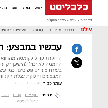
24/7
באזז
שוק
נדל"ן
דף הבית
עולם
משבר האקלים
עולם
כלכלה ומדיניות
קורונה
תעשייה ופיננסים
עכשיו במבצע: ח
החוקרת קרול לקומטה מהרוואר
החממה לא יכול להישען רק על 
בעזרת צעדים פשוטים, כמו עי
המבצעים וחלוקת עגלת הקניות, 
עומר כביר
08:06
13.09.20
חקלאות
קניות
בשר
תגיות:
קרול לקומטה