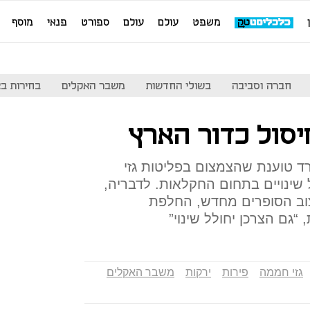
משפט
עולם
עולם
ספורט
פנאי
מוסף
חברה וסביבה
בשולי החדשות
משבר האקלים
בחירות בארה
יסול כדור הארץ
ד טוענת שהצמצום בפליטות גזי
שינויים בתחום החקלאות. לדבריה,
צוב הסופרים מחדש, החלפת
“גם הצרכן יחולל שינוי”
גזי חממה
פירות
ירקות
משבר האקלים