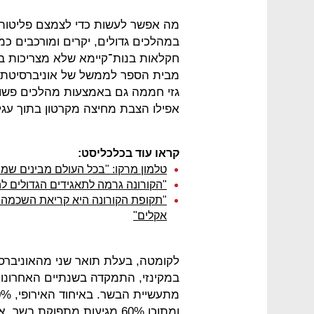
מה אפשר לעשות כדי לצמצם פליטות 
במהלכים גדולים, יקרים ומורכבים כ
חקלאות בנות־קיימא שלא מצריכות בי
מבית הספר לממשל של אוניברסיטת ה
גזי חממה גם באמצעות מהלכים פשוטים
אפילו הצבת מחיצה מקרטון בתוך עגל
קראו עוד בכלכליסט:
טלמון מרקו: "בכל העולם מבינים שמי
"הקורונה גרמה לתאגידים הגדולים להת
"תקופת הקורונה היא קריאת השכמה - 
אקלים"
לקומטה, בעלת תואר שני מהאוניברס
במקינזי, התמקדה בשנתיים האחרונו
ומתוכן 60% מגיעות מתפוקת