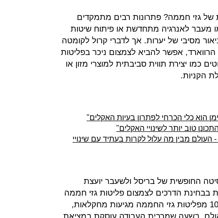
של גזי חממה? פתרונות רבים מתמקדים
מו מעבר לאנרגיה מתחדשת או פיתוח שיטות
אור מסיבי של יערות. אך לדברי קרול לקומטה
רווארד, אפשר להביא לצמצום ניכר בפליטות
 כמו יצירת תווית סביבתית למוצרי מזון או
ת הקניות.
מן הוא כלי הכרחי לפתרון בעיות האקלים"
כונן טוב יותר לשינויי האקלים"
העולם מבין מה עלול לקרות בעתיד עם שינויי
יטה החופשית של בריסל ולשעבר יועצת
ת בבחינת הדרכים לצמצום פליטות גזי חממה
מתעשיית הבשר. באיחוד האירופי, 10% מפליטות גזי החממה מגיעות מחקלאות,
 בשר. אולם, בשעה שמרבית העבודה עוסקת במציאת