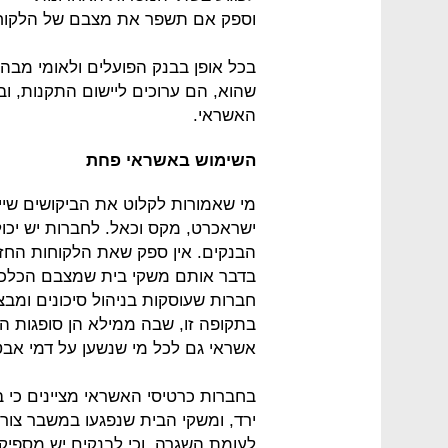
וספק אם תשפר את מצבם של הלקוח
בכל אופן בבנק הפועלים ולאומי מבה
שהוא, הם ערוכים ליישום התקנות, ו
האשראי.
השימוש באשראי פחת
מי שאמורות לקלוט את הביקושים שייו
ישראכרט, מקס וכאל. לחברות יש יכו
הבנקים. אין ספק שאת הלקוחות החזק
בדבר אותם משקי בית שמצבם הכלכל
חברות שעוסקות בניהול סיכונים ומב
בתקופה זו, שבה ממילא הן סופגות ה
אשראי גם לכל מי שנשען על דמי אב
בחברות כרטיסי האשראי מציינים כי
ירד, ומשקי הבית שנפגעו במשבר צורכ
לעומת השגרה, וכי לבנקים יש מספיק