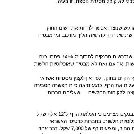
לי לא קיבל מסגרת נוספת, זו בעיה.
גיש שנוצר. אפשר לדחות את יישום החוק
רשת שינוי חקיקה שזה הליך מורכב, ומי מבטיח
אפשרות שנייה היא להפחית את הרף שנדרשים הבנקים לחתוך מ־50%. פתרון כזה
שות, אך עם זאת לא מבטיח שאוכלוסיות חלשות
הקיים בחוק, ולפיו אין לקצץ מסגרות אשראי
חת ל־5,000 שקל ולהעלות את הרף. כרגע נראה כי זו הפשרה הסבירה
יקצצו ללקוחות החלשים — שעליהם חברות
עולה השאלה מה יהיה הרף החדש. בבנקים מציינים כי העלאת הרף ל־12 אלף שקל
וסיות חלשות. בחברות כרטיסי האשראי
טוענים שזה רף גבוה מדי, שמעקר את החוק, ומציעים רף של 7,000 שקל. דבר אחד