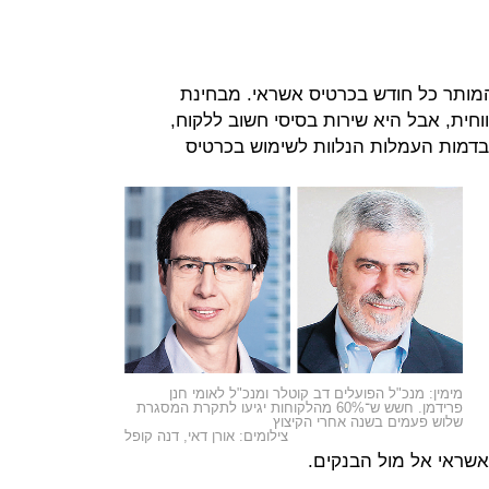
מותר כל חודש בכרטיס אשראי. מבחינת
ית, אבל היא שירות בסיסי חשוב ללקוח,
בדמות העמלות הנלוות לשימוש בכרטיס
מימין: מנכ"ל הפועלים דב קוטלר ומנכ"ל לאומי חנן
פרידמן. חשש ש־60% מהלקוחות יגיעו לתקרת המסגרת
שלוש פעמים בשנה אחרי הקיצוץ
צילומים: אורן דאי, דנה קופל
אשראי אל מול הבנקים.