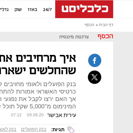
24/7
באזז
שוק
נדל"ן
דף הבית
הכסף
הכסף
צרכנות פיננסית
איך מרחיבים את
שהחלשים ישארו
בנק הפועלים ולאומי מחויבים 
כרטיסי האשראי אמורות להתחז
אך האם ירצו לקבל את נפגעי
המינימום מ־5,000 שקל תוכל למנוע פגיעה במובטלים
עירית אבישר
07:12
09.08.20
בנק הפועלים
בנק לאומ
תגיות: