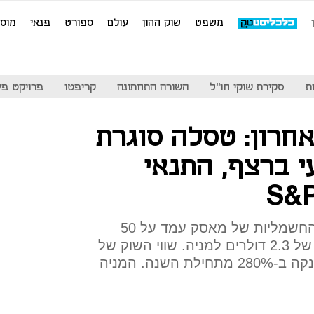
משפט
שוק ההון
עולם
ספורט
פנאי
מוס
ת
סקירת שוקי חו"ל
השורה התחתונה
קריפטו
פרויקט פע
חרון: טסלה סוגרת
עי ברצף, התנאי
הרווח נקי של חברת המכוניות החשמליות של מאסק עמד על 50
סנט למניה לעומת צפי להפסד של 2.3 דולרים למניה. שווי השוק של
החברה - 290 מיליארד דולר, זינקה ב-280% מתחילת השנה. המניה