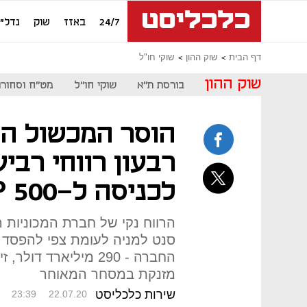
24/7
באזז
שוק
נדל"ן
דף הבית
שוק ההון
שוקי חו"ל
שוק ההון
בורסת ת"א
שוקי חו"ל
מט"ח וסחורו
הוסר המכשול הא
רבעון רווחי רבי
לכניסה ל-S&P 500
מזנקת במסחר המאוחר
שירות כלכליסט
23:39
22.07.20