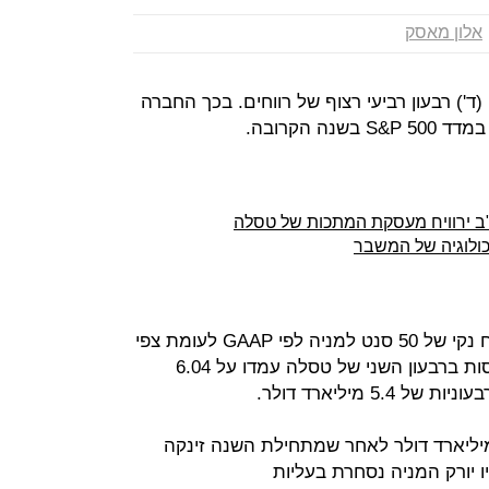
אלון מאסק
(ד') רבעון רביעי רצוף של רווחים. בכך החברה
ה הקרובה.
 ירוויח מעסקת המתכות של טסלה
ולוגיה של המשבר
החברה של אלון מאסק דיווחה על רווח נקי של 50 סנט למניה לפי GAAP לעומת צפי
להפסד של 2.3 דולרים למניה. ההכנסות ברבעון השני של טסלה עמדו על 6.04
5 מיליארד דולר.
י השוק של החברה עומד על 290 מיליארד דולר לאחר שמתחילת השנה זינקה