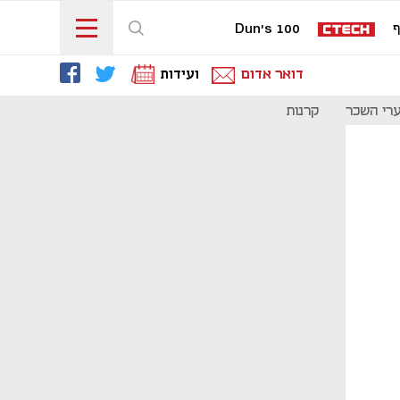
ף
Dun's 100
דואר אדום
ועידות
רי השכר
קרנות