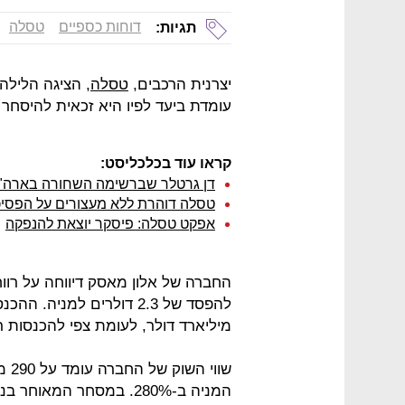
דוחות כספיים
טסלה
תגיות:
יצרנית הרכבים,
טסלה
, הציגה הלילה 
עומדת ביעד לפיו היא זכאית להיסחר במדד S&P 500 בשנ
קראו עוד בכלכליסט:
דן גרטלר שברשימה השחורה בארה"ב
טסלה דוהרת ללא מעצורים על הפסיכ
אפקט טסלה: פיסקר יוצאת להנפקה
מיליארד דולר, לעומת צפי להכנסות רבעוניות של .4
שוו
המניה ב-280%. במסחר המאוחר בניו יורק המניה נסחרת בעליות