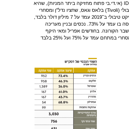
נכסים ובניין מחזיקה ב־74.2% מ־IDBG (אי.די.בי פתוח מחזיקה ביתר המניות), שהיא
הבעלים של פרויקט הנדל"ן הכושל טיבולי (Tivoli) בלאס וגאס, שחציו נדל"ן ומסחרי
וחציו נדל"ן למשרדים. ה־NOI של פרויקט טיבולי ב־2019 עמד על 7 מיליון דולר בלבד,
ועוד לפני משבר הקורונה שיעור התפוסה בו עמד על 73%. נכסים ובניין מעריכה
סה יירד ל־64% בגלל משבר הקורונה. בחודשים אפריל ומאי היקף
הגבייה משוכרי המשרדים והנדל"ן המסחרי במתחם עמד על 75% ועל 25% בלבד