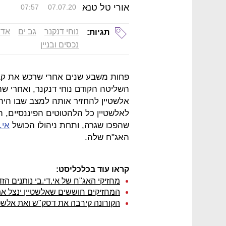
אורי טל טנא
07:57
07.07.20
נוחי דנקנר
גב ים
אדו
תגיות:
נכסים ובניין
פחות משבע שנים אחרי שרכש את קבוצ
השליטה הקודם נוחי דנקנר, ואחרי שה
אלשטיין להחזיר אותה למצב שבו הית
לאלשטיין כל הלהטוטים הפיננסיים, הא
שהפכו שגרה, ותחת ניהולו הכושל
אי.
האג"ח שלה.
קראו עוד בכלכליסט:
מחזיקי האג"ח של אי.די.בי נותנים ה
המחזיקים חוששים שאלשטיין ינצל את 
הקורונה קירבה את דסק"ש ואת אלשטיי