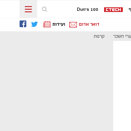
ף
Dun's 100
דואר אדום
ועידות
רי השכר
קרנות