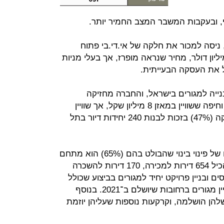
י, ובעקבות המשבר המצב החמיר יותר.
 ניסה למכור את חלקה של אי.די.בי פתוח
IDB לנכסים ובניין תמורת 27.8 מיליון דולר, מחיר שנראה מופרז, אך בעלי מניות
ל את העסקה הבעייתית.
בנייה למגורים בישראל, והחברה מחזיקה
בקרקעות בצפון תל אביב, קריית אונו וחיפה ששוויין במאזן 8 מיליון שקל, אך שוויין
האמיתי גבוה בהרבה – בעיקר האחזקה (47%) בזכות לבנות 240 יחידות דיור בתל
בנוסף החברה מנסה לקדם פרויקטים של פינוי בינוי שהבולט בהם (65%) הוא מתחם
דפנה־ארלוזורוב בתל אביב, שצפוי להכיל 654 דירות למכירה, 170 דירות להשכרה
 לנכסים ובניין פרויקט יחיד למגורים בביצוע שכולל
62 דירות – 58 מהן כבר נמכרו – בבניין מגורים ברחובות שיושלם ב־2021. בנוסף
ות שהבנייה שלהן הושלמה, וקרקעות נוספות שעליהן יוזמת