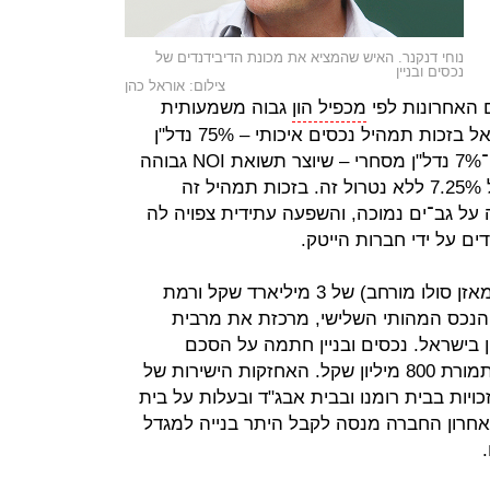
נוחי דנקנר. האיש שהמציא את מכונת הדיבידנדים של
נכסים ובניין
צילום: אוראל כהן
 האחרונות לפי
מכפיל הון
גבוה משמעותית
מהממוצע במדד הנדל"ן המניב בישראל בזכות תמהיל נכסים איכותי – 75% נדל"ן
למשרדים, 18% לוגיסטיקה ותעשייה ו־7% נדל"ן מסחרי – שיוצר תשואת NOI גבוהה
של 7.45% בנטרול שטחים פנויים ושל 7.25% ללא נטרול זה. בזכות תמהיל זה
על גב־ים נמוכה, והשפעה עתידית צפויה לה
ם על ידי חברות הייטק.
לגב־ים עודף התחייבויות פיננסיות (במאזן סולו מורחב) של 3 מיליארד שקל ורמת
. ישפרו, שהיא הנכס המהותי השלישי, מרכזת את מרבית
ן בישראל. נכסים ובניין חתמה על הסכם
למכירת ישפרו לכידון דהרי וירון אדיב תמורת 800 מיליון שקל. האחזקות הישירות של
זכויות בבית רומנו ובבית אבג"ד ובעלות על בית
חרון החברה מנסה לקבל היתר בנייה למגדל