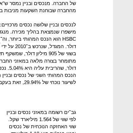
של החברה. מנכסים ובניין נמסר ש"אי
מהחברה שבוחנת השקעות מניבות בא
מישפרו שנמצאת בהליך מכירה. מנגד, 
HSBC הוא הנכס המהותי ביותר, וה־
I
בשווי של 905 מיליון דולר, שמשקף תשואת
לשיעור נוכחי של 29.94%, זאת בעקבות מכירת מניות ב־191 מיליון שקל.
גב־ים רשומה במאזני נכסים ובניין
לפי שווי של 1.564 מיליארד שקל.
שווי האחזקה הנוכחית של נכסים