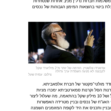
שלמות חברות נדל"ן מניב אחרות שנסחרות
והה מקבלת ביטוי בהוצאות המימון הגבוהות של נכסים
אדוארדו אלשטיין. הזרמה של יותר מ־2 מיליארד שקל
לקבוצה לא מנעה השמדת ערך גדולה
צילום: עמית שעל
ממדדי ת"א־90 ות"א־125 וממדד מולטי־פקטור של חברת אלפאביתא.
נות הסל וקרנות סמארטביתא ימכרו מניות
נכסים ובניין בהיקף של 25 מיליון שקל ושל 10 מיליון שקל בהתאמה, מה שעלול ליצור
 האג"ח של נכסים ובניין מטרידה האפשרות
בניין ותכניס את היד לקופת המזומנים השמנה