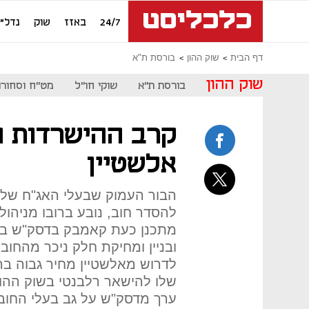
24/7
באזז
שוק
נדל"ן
דף הבית
שוק ההון
בורסת ת"א
שוק ההון
בורסת ת"א
שוקי חו"ל
מט"ח וסחורו
קרב ההישרדות ה
אלשטיין
הבור העמוק שבעלי האג"ח של אי
להסדר חוב, נובע ברובו מניהול
מתכנן כעת קאמבק בדסק"ש בא
ובניין ומחיקת חלק ניכר מהחוב 
לדרוש מאלשטיין מחיר גבוה בה
שלו להישאר רלבנטי בשוק ההון
ערך מדסק"ש על גב בעלי החוב