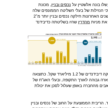
שלו בונה אלשטיין על
נכסים ובניין
, מכונת
י הנזילות של בעלי השליטה הממונפים שלה
שעליה הוא מנסה להשתלט. ב־20 השנים האחרונות חילקה נכסים ובניין יותר מ־2
 את מניות
מהדרין
שהיו בשליטתה כדיבידנד
כאשר מאז גיוס ההון האחרון היא חילקה דיבידנדים של 1.2 מיליארד שקל. כתוצאה
שארה גבוהה לאורך התקופה, ובעלי האג"ח של
ם מהחברה באופן שעלול לסכן את יכולת
ר. הריבית הממוצעת על החוב של נכסים ובניין