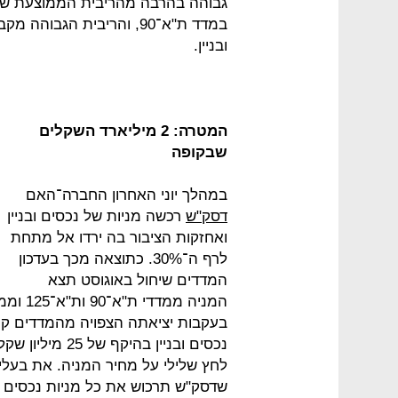
גבוהה בהרבה מהריבית הממוצעת שמ
במדד ת"א־90, והריבית הגב
ובניין.
המטרה: 2 מיליארד השקלים
שבקופה
במהלך יוני האחרון החברה־האם
דסק"ש
רכשה מניות של נכסים ובניין
ואחזקות הציבור בה ירדו אל מתחת
לרף ה־30%. כתוצאה מכך בעדכון
המדדים שיחול באוגוסט תצא
המניה 
בעקבות יציאתה הצפויה מהמדדים קר
לחץ שלילי על מחיר המניה. את בעלי
שדסק"ש תרכוש את כל מניות נכסים ו