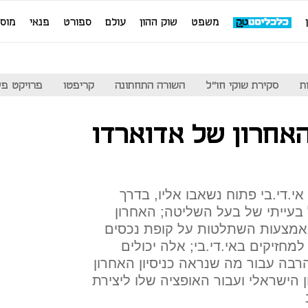
משפט
שוק ההון
עולם
ספורט
פנאי
מוס
ת
סקירת שוקי חו"ל
השורה התחתונה
קריפטו
פרויקט פע
אחרון של אדוארדו
.די.בי פתוח נשאבו אליו, בדרך
 בעייתי של בעל השליטה; האחרון
מצעות השתלטות על קופת נכסים
למחזיקים באי.די.בי; אלה יכולים
רבה עבור מה שנראה כניסיון האחרון
 הישראלי ועבור האופציה שלו ליצירת