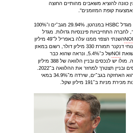
ן כוונה להוציא משאבים מהותיים החוצה
מצעות קופת המזומנים".
לנכסים ובניין שלושה נכסים מרכזיים: מגדל HSBC במנהטן, 29.94% מגב־ים ו־100%
לחברה התחייבויות פיננסיות גדולות. מגדל
NO
השנתי הצפוי ממנו עלה באפריל ל־49 מיליון
דולר. המגדל, שנרכש ב־2010 על ידי נוחי דנקנר תמורת 330 מיליון דולר, רשום במאזן
NOI
של כ־5.4%, ונראה שהוא כבר
מתומחר בצורה מלאה במאזני החברה. מולו יש לנכסים ובניין הלוואה של 388 מיליון
דולר, שהריבית עליה היא 5.04%. נכסים ובניין תצטרך למחזר את ההלוואה ב־2022.
הנכס המהותי השני של נכסים ובניין הוא האחזקה בגב־ים, שירדה מ־34.9% במאי