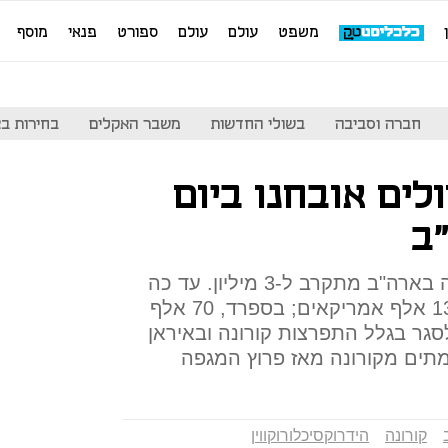
משפט
עולם
עולם
ספורט
פנאי
מוסף
חברה וסביבה
בשולי החדשות
משבר האקלים
בחירות בארה
אלף חולים אובחנו ביום
ב
מספר האנשים שנדבקו בקורונה בארה"ב מתקרב ל-3 מיליון. עד כה
החלימו 1.2 מיליון ומתו מעל 132 אלף אמריקאים; בספרד, 70 אלף
סגר בגלל התפרצות קורונה ובאיראן
תים מקורונה מאז פרוץ המגפה
קורונה
הידרוקסיכלורוקווין