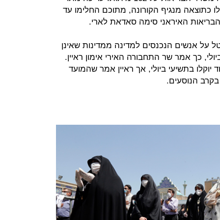
אן 11,751 בני אדם ו-240,438 חלו כתוצאה מנגיף הקורונה, מתוכם החלימו עד
ל על אנשים הנכנסים למדינה ממדינות שאינן
אות ב"רשימה הירוקה" רק ב-20 ביולי, כך אמר שר התחבורה האירי אימון ראיין.
יוקלו בתשיעי ביולי, אך ראיין אמר שהמועד
בקרב הנוסעים.