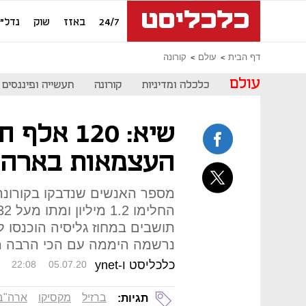
24/7
באזז
שוק
נדל"ן
דף הבית
עולם
קורונה
עולם
כלכלה ומדיניות
קורונה
תעשייה ופיננסים
שיא: 120 
העצמאות בארה"
תושבים במחוז גליסיה הוכנסו ל
נרשמה היממה עם הכי הרבה מ
כלכליסט ו-ynet
22:08
05.07.20
ברזיל
מקסיקו
ארה"ב
תגיות: