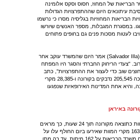
שר הבריאות של המחוז, חסוס וסקס אלומינה
Jesus Va) אמר במסיבת עיתונאים היום שההתפרצויות הגדולות
יות הבריאות המחוזיות בגליסיה מסרו כי נרשמו
רים בגליסיה, מתוכם 117 בלוגו. במסגרת המגבלות, מספר האנשים שיורשו
ת ב-50% ואנשים יחויבו לעטות מסכות פנים גם בחופים פתוחים
שר הבריאות של ספרד, סלוודור אייה (Salvador Illa) אמר היום שהמשרד עוקב אחר
וב. "צעדי הריחוק החברתי והסגר היו המפתח
וצים שוב כדי לעצור את ההתפרצויות", כתב
השר בציוץ בטוויטר. ספרד מנתה עד כה 205,545 נדבקים בקורונה ו-28,385 מקרי
ה, והיא אחת המדינות האירופאיות שנפגעו
באיראן נרשם מספר שיא של מקרי מוות כתוצאה מקורונה תוך 24 שעות, כך מראים
נתונים של משרד הבריאות האיראני. 163 מקרי המוות שאירעו ביום החולף עלו על
השיא הקודם מיום שני שעבר, אז דיווח משרד הבריאות על 162 מיתות. עד כה מתו