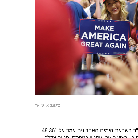
צילום: אי פי איי
ממוצע הנדבקים היומי שנרשם בארה"ב בשבעת הימים האחרונים עמד על 48,361
ומת 11,740 שבוע לפני כן. ראש העיר אוסטין בטקסס, סטיב אדלר