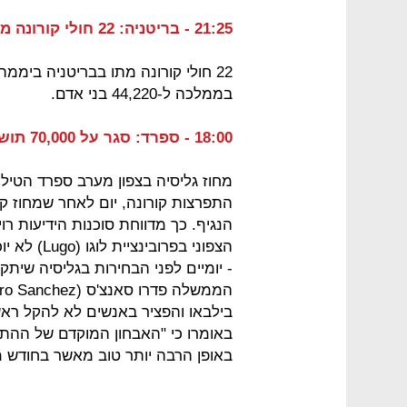
21:25 - בריטניה: 22 חולי קורונה מתו ביממה האחרונה
22 חולי קורונה מתו בבריטניה ביממה
בממלכה ל-44,220 בני אדם.
18:00 - ספרד: סגר על 70,000 תושבים במחוז גליסיה בשל התפרצות קורונה
התפרצות קורונה, יום לאחר שמחוז ק
הנגיף. כך מדווחת סוכנות הידיעות רו
הצפוני בפר
בילבאו והפציר באנשים לא להקל רא
באומרו כי "האבחון המוקדם של ההת
באופן הרבה יותר טוב מאשר בחודש מ