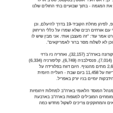
לא נשנה את המגמה - בתוך שבועיים בתי החולים שלנו
בהתייחסו לאמירות של הנשיא טראמפ, לפיהן מחלת הקוביד-19 בדרך להיעלם, וכן
קהלויות בבית הלבן ב-4 ביולי עם אורחים רבים שלא שמרו על כללי הריחוק
 אמר עוד: "זה מעצבן אותי. אני מבין שיש לו
וכן לא לשלוח מסר ברור לאמריקאים".
עד כה, בניו יורק מתו הכי הרבה חולי קורונה בארה"ב (32,157), ואחריה ניו ג'רזי
(15,189), מסצ'וסטס (8,172), אילינוי (7,014), פנסילבניה (6,749), קליפורניה (6,334)
ומישיגן (6,218). בטקסס דיווחו על 2,607 מתים מהנגיף. היום דווח בפלורידה על
10,059 נדבקים חדשים בנגיף לאחר דיווח על 11,458 ביום שבת - העלייה היומית
אנתוני פאוצ'י (Anthony Fauci), מנהל המוסד הלאומי בארה"ב למחלות זיהומיות
מומחים המובילים למגפות בארה"ב בארבעת
ים והמחוקקים צריכים לשקול מחדש כמה