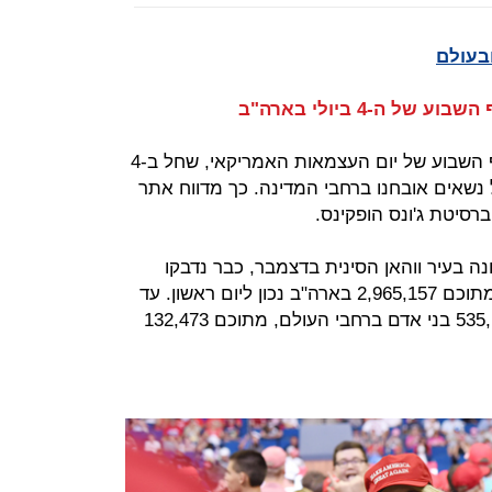
בעולם
שיא נדבקים יומי נרשם בארה"ב בסוף השבוע של יום העצמאות האמריקאי, שחל ב-4
ים חדשים של נשאים אובחנו ברחבי המדינה. כך מדווח אתר
רסיטת ג'ונס הופקינס.
זוהתה לראשונה בעיר ווהאן הסינית בדצמבר, כבר נדבקו
11,489,976 בני אדם ברחבי העולם ומתוכם 2,965,157 בארה"ב נכון ליום ראשון. עד
כה גבתה המחלה את חייהם של 535,167 בני אדם ברחבי העולם, מתוכם 132,473