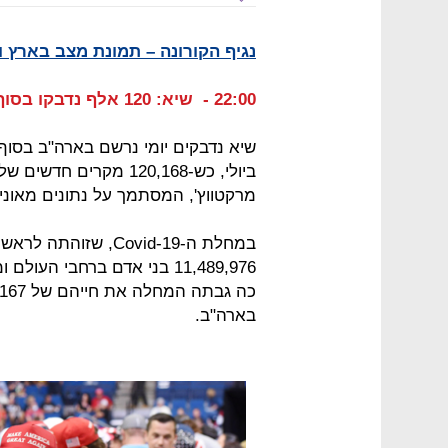
נגיף הקורונה – תמונת מצב בארץ ו
22:00 - שיא: 120 אלף נדבקו בסוף השבוע של ה-4 ביולי בארה"ב
ביולי, כש-120,168 מקר
מרקטווץ', המסתמך על נתונים מאוניב
במחלת ה-Covid-19, ש
בארה"ב.