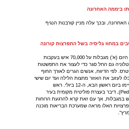
 האחרונה, ובכך עלה מניין קורבנות הנגיף
מחוז גליסיה בצפון מערב ספרד הטיל היום (א') מגבלות על 70,000 איש בעקבות
טלוניה גם החל סגר כדי לעצור את התפשטות
יטרס. לפי הדיווח, אנשים הגרים לאורך החוף
ובינציית לוגו (Lugo) לא יוכלו לעזוב את האזור מחצות הלילה ועד יום שישי
- יומיים לפני הבחירות בגליסיה שיתקיימו ביום ראשון הבא, ה-12 ביולי. ראש
הממשלה פדרו סאנצ'ס (Pedro Sanchez), דיבר בעצרת פוליטית מקומית בעיר
ש במגבלות, אך עם זאת קרא להרגעת הרוחות
פרצויות האלו מראה שמערכת הבריאות מוכנה
רץ".