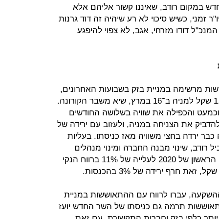
 חדש במקום רודב, שאיננו קשור אליהם אלא
ר זמני, כשיש סיכוי לא רע שיהיה זה דוד גרנות
המנכ"ל דודו מזרחי, אגב, לא צפוי להיפגע
ות מרשימה במניית בזק בשבועות האחרונים,
וכמעט והכפילה את שוויה בשלושה החודשים
הדביק את הצניחה במניה, ולעזוב עם ירידה של
 כבר ירדה בחצי משוויה מאז כניסתו. בעליות
ל רודב, שינוי מבנה החברה ומינוי מנהלים
לחברות־הבנות. הניתוח הביא ברבעון הראשון של 2020 לעלייה של 11% ברווח הנקי
 ההשקעה, עברו לרווח עם ההתאוששות במניית
אוששות תרמה גם כניסתו של השר החדש יועז
ותר כלפי בזק וחברות התקשורת. עם זאת,