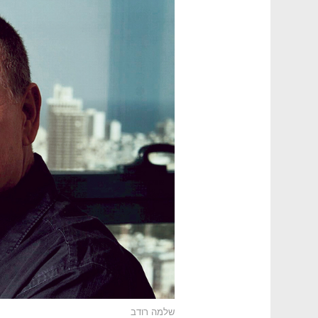
שלמה רודב