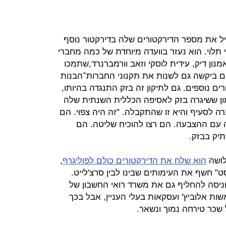
דיל את מספר הדירקטורים שלה בדירקטור נוסף
 תלוי. הוא נעזר בוועדה מיוחדת של כמה מחברי
נון דיק, עידית לוסקי וזאב וורמברנרד,שתמכו
ום ביקשה גם לשנות את תקנוני החברות־הבנות
ים נוספים. גם לתיקון זה בזק התנגדה בהיותו,
מון ששיגרה בזק לאסיפה הכללית השנתית שלה
ברה לסעיף והיא זו שהתקבלה. "זה היה צפוי. הם
עם ההצבעה. הם רצו להוכיח שליטה. הם
תיק בבזק.
שלושה
הוא שלח את הדירקטורים כולם לפוליגרף
,
" חשף את העימותים שבינו לבין סרצ'לייט.
ניסה להחליף גם את משרד רואי החשבון של
ת אלוביץ' ועסקאות בעלי העניין, אבל בכך