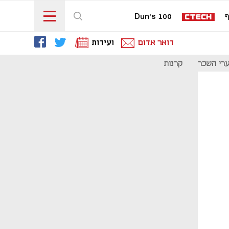
ף
Dun's 100
דואר אדום
ועידות
רי השכר
קרנות