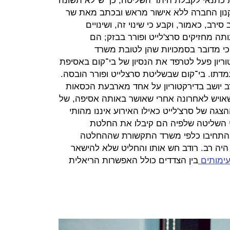
 כתנאי לקבלת היתר השליטה, כך ש"לא תשונה
קנון החברה ללא אישור מראש ובכתב מאת שר
ירב, כאמור, וקבע כי שינוי זה, ושינויים
תה מחזיקים סרצ'לייט ופורר בבזק; הם
י מדובר בסמכויות שהן לטובת משרד
ריון פעל לטרפד את הנסיון של בי־קום באסיפת
מדתו. בי־קום שבשליטת סרצלייט ופורר הובסה.
ב יושב בדירקטוריון על אחד מארבעת הכסאות
 שאויש לאחרונה אחרי שאושר באותה אסיפה, של
צגה של סרצ'לייט כאילו האירוע איננו מהותי
 השליטה שלפיה הם קיבלו את החלטת
 התחיבו כלפי משרד התקשורת שההחלטה
יה רב. רודב חש אותו והחליט שלא להישאר
עימותים
בין הצדדים כולל האפשרות הריאלית