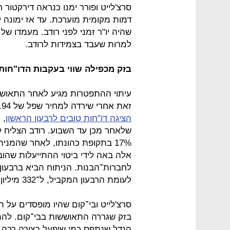
סרצ'לייט ופורר ימנו כנראה דירקטור
דמות מקומית מוערכת. עד אז ימונה יו"
שהיה יו"ר זמני לפני רודב. מעמדו של 
למרות שעבד בצמידות לרודב.
בזק מכפילה שווי בעקבות הדו"חות
עיתוי ההתפטרות מגיע לאחר התאושש
זאת אחרי שירדה למחיר שפל של 1.94 שקל למניה ב־16 במרץ, שיא משבר הקורונה.
הציגה דו"חות טובים לרבעון הראשון
, 
שלאחר מכן עד השבוע. רודב הצליח ל
17% בתקופת כהונתו, לאחר שהמניה
אלה באה לידי ביטוי ההתייעלות שהובי
לעומת הרבעון המקביל, ל־332 מיליון שקל, זאת חרף ירידה של 3% בהכנסות.
סרצ'לייט ובי־קום שהיו מופסדים על
בזק שגררה התאוששות בבי־קום. להת
הנדל שנתפס כמי שיפעל בצורה רכה י