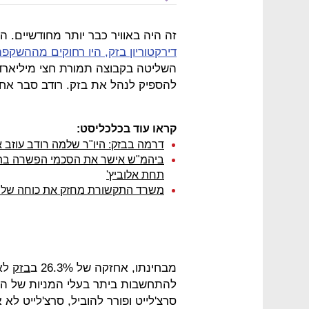
זה היה באוויר כבר יותר מחודשיים. 
דירקטוריון בזק, היו רחוקים מההשקפה 
השליטה בקבוצה תמורת חצי מיליארד
להספיק לנהל את בזק. רודב סבר אח
קראו עוד בכלכליסט:
דרמה בבזק: היו"ר שלמה רודב עוזב
ביהמ"ש אישר את הסכמי הפשרה בתבי
תחת אלוביץ'
משרד התקשורת מחזק את כוחה של בז
מבחינתו, אחזקה של 26.3% ב
בזק
לא 
סרצ'לייט ופורר להוביל, סרצ'לייט 