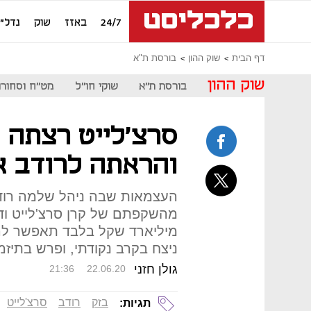
24/7
באזז
שוק
נדל"ן
דף הבית
שוק ההון
בורסת ת"א
שוק ההון
בורסת ת"א
שוקי חו"ל
מט"ח וסחורו
סרצ'לייט רצתה 
והראתה לרודב א
העצמאות שבה ניהל שלמה רודב 
מהשקפתם של קרן סרצ'לייט ודו
מיליארד שקל בלבד תאפשר לה
ניצח בקרב נקודתי, ופרש בתיז
גולן חזני
21:36
22.06.20
בזק
רודב
סרצ'לייט
תגיות: