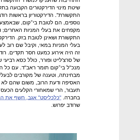
התחייבות שהעניקו למשרד התקשורת
שיטת מינוי הדירקטורים הקבועה בת
התקשורת". הדירקטוריון בראשות רודב ס
נוספים, הם לטובת בי־קום, שבאמצעו
מקפחים את בעלי המניות האחרים; וכ
התקשורת ושאינן לטובת בזק. הדירקטו
בעלי המניות במאי, וקיבל שם רוב לע
זה היה אירוע כמעט חסר תקדים. רוד
של סרצ'לייט ופורר, כולל כסא רביעי
מנכ"ל בי־קום תומר ראב"ד. עם כל הה
מבחינתה, וטענה של מקורבים לבעלי
האסיפה ודעת הרוב, משום שהם לא
תעבור, הרי שמאחורי הקלעים הכעס ה
בחברה.
"כלכליסט" אגב, חשף את ה
שרודב יפרוש.