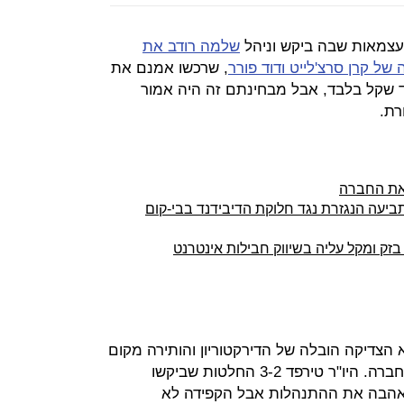
העצמאות שבה ביקש וניהל
שלמה רודב את
של קרן סרצ'לייט ודוד פורר
, שרכשו אמנם את
 שקל בלבד, אבל מבחינתם זה היה אמור
רת.
 את החברה
עה הנגזרת נגד חלוקת הדיבידנד בבי-קום
ק ומקל עליה בשיווק חבילות אינטרנט
הצדיקה הובלה של הדירקטוריון והותירה מקום
להתחשבות ביתר בעלי המניות של החברה. היו"ר טירפד 3-2 החלטות שביקשו
לא אהבה את ההתנהלות אבל הקפידה לא