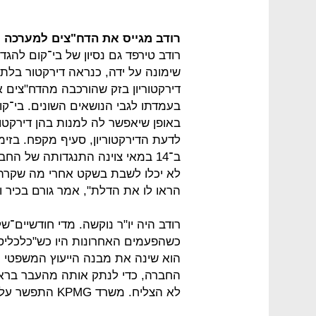
רודב מגייס את הדח"צים למערכה
רודב טירפד גם נסיון של בי־קום להג
שימונה על ידה, כנראה דירקטור בלתי
דירקטוריון בזק שהורכבה מהדח"צים אמ
בעמדתו לגבי הנושאים השונים. בי־ק
באופן שיאפשר לה למנות בהן דירקטור
לדעת הדירקטוריון, סעיף מקפח. בזי
ב־14 במאי צוינה התנגדותה של הח
לא יכלו לשבת בשקט אחרי מה שקרה 
הראו לו את הדלת", אמר גורם בכיר ו
רודב היה יו"ר נוקשה. מדי חודשיים־
כשהפעמים האחרונות היו כש"כלכליסט
הוא שינה את מבנה הייעוץ המשפטי ו
החברה, כדי לנתק אותה מהעבר בראשו
לא הצליח. משרד KPMG התפשר על שכר טירחה נמוך ונשאר.