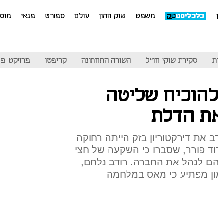
משפט
שוק ההון
עולם
ספורט
פנאי
מוס
ת
סקירת שוקי חו"ל
השורה התחתונה
קריפטו
פרויקט פע
להוכיח שליטה
ת הדלת
את דירקטוריון בזק הייתה רחוקה
ד פורר, שסברו כי השקעה של חצי
ם לנהל את החברה. רודב נלחם,
מון מפתיע כי מאס במלחמה