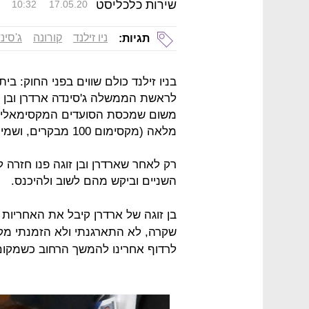
שירות כלכליסט
10:32
17.05.20
ניו זילנד
קורונה
ג'סינ
תגיות:
בניו זילנד כולם שווים בפני החוק: בית
לראשת הממשלה ג'סינדה ארדרן ובן זו
משום שמכסת הסועדים המקסימאלית
מלאה (מקסימום 100 מבקרים, ושמירת מטר בין הסועדים).
רק לאחר שארדרן ובן זוגה פנו חזרה
השניים וביקש מהם לשוב ולהיכנס.
בן זוגה של ארדרן קיבל את האחריות
שקרה, לא התארגנתי ולא הזמנתי מק
לרדוף אחרינו להמשך הרחוב כשמקום התפנה. שירות A