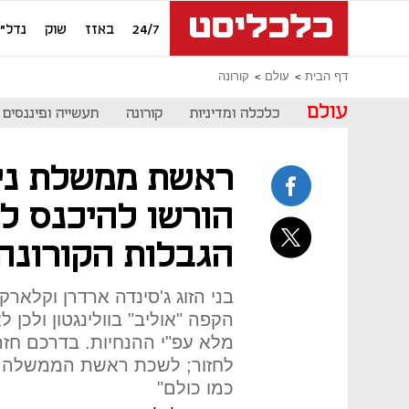
24/7
באזז
שוק
נדל"ן
דף הבית
עולם
קורונה
עולם
כלכלה ומדיניות
קורונה
תעשייה ופיננסים
ראשת ממשלת ניו 
הורשו להיכנס ל
הגבלות הקורונה
בני הזוג ג'סינדה ארדרן וקלארק
הקפה "אוליב" בוולינגטון ולכן 
מלא עפ"י ההנחיות. בדרכם חזר
לחזור; לשכת ראשת הממשלה: "
כמו כולם"