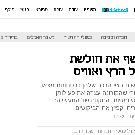
משפט
עולם
עולם
ספורט
פנאי
מוסף
חברה וסביבה
בשולי החדשות
משבר האקלים
בחירות בארה
שף את חולשת
 הרץ ואוויס
ת בציי הרכב שלהן כבטחונות מצאו
רי שהקורונה עצרה את פעילותן
משומשות. התקווה של התעשייה:
ת יקפיץ את הביקושים
17:52
16
ודל עסקי
חברות השכרת רכב