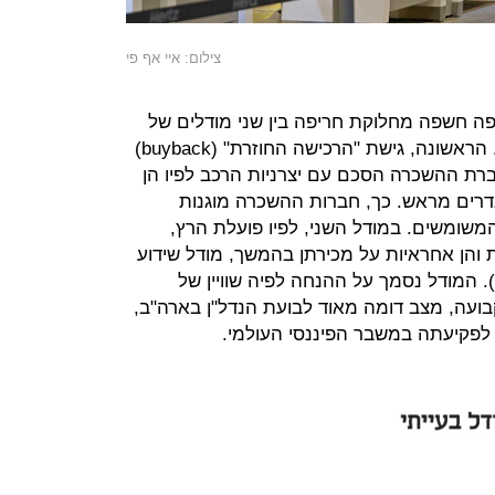
צילום: איי אף פי
פה חשפה מחלוקת חריפה בין שני מודלים של
בעלות על ציי רכב שנהוגים בתעשייה. הראשונה, גישת "הרכישה החוזרת" (buyback)
רת ההשכרה הסכם עם יצרניות הרכב לפיו הן
גדרים מראש. כך, חברות ההשכרה מוגנות
משומשים. במודל השני, לפיו פועלת הרץ,
והן אחראיות על מכירתן בהמשך, מודל שידוע
בכינוי מבשר הרעות "בסיכון" (risk־at). המודל נסמך על ההנחה לפיה שוויין של
בועה, מצב דומה מאוד לבועת הנדל"ן בארה"ב,
 לפקיעתה במשבר הפיננסי העולמי.