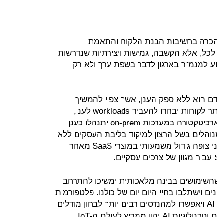
הכרה בחשיבות הבנת הלקוח והתאמת
 לכל, אלא הקשבה, גמישות ויצירתיות שנדרשות
ע למנמ"ר בארגון לדבר בשפת ערך ולא רק
ם הוא ללא ספק הענן, אשר צפוי להמשיך
לגדול בצורה מהירה מאוד, כשיותר ויותר לקוחות יבחרו להעביר workloads לענן,
במקום או בנוסף ל - on prem. גם הארכיטקטורה במערכות on-prem יתנהלו כענן
מנוהלים בשל הרצון למיקוד בליבת העסקים ללא
התעסקות עם "רעשי רקע" ובנוסף, אני צופה גידול משמעותי במוצרי SaaS מאחר
Buzz w השני היה ויהיה AI, כשהשימושים בבינה מלאכותית ימשיכו להתרחב
ים וישתלבו בחיי היום יום של כולנו. פלטפורמות
ענן יורידו את חסם הכניסה לעולם ה- AI ויאפשרו למהנדסים רבים יותר לבחון מודלים
 ממריץ לעולם ה-IoT .