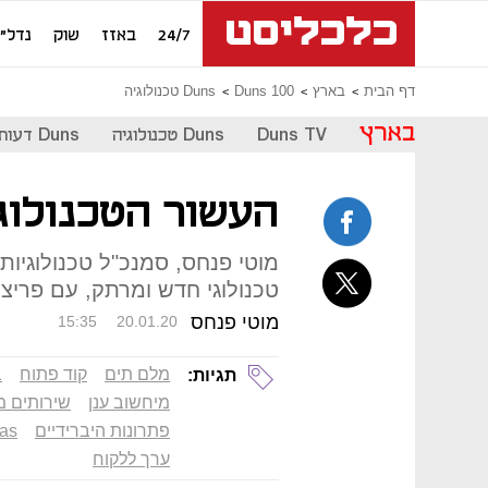
24/7
באזז
שוק
נדל"ן
דף הבית
בארץ
Duns 100
Duns טכנולוגיה
בארץ
Duns TV
Duns טכנולוגיה
Duns דעות
העשור הטכנולוג
מוטי פנחס, סמנכ"ל טכנולוגיו
טכנולוגי חדש ומרתק, עם פריצ
מוטי פנחס
15:35
20.01.20
מלם תים
קוד פתוח
ב
תגיות:
מיחשוב ענן
שירותים מ
פתרונות היברידיים
as
ערך ללקוח