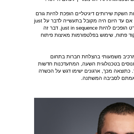
Time to Market! – מהירות השקת שירותים דיגיטליים הופכת להיות גורם
קריטי ביכולת התחרותיות של הארגון. אם עד היום היה מקובל בתעשייה לדבר על just
in time העולם ופתרונות הדיגיטל בפרט הופכים להיות just in sequence. דבר זה
קוד פתוח, שימוש בפלטפורמות מאיצות פיתוח
 מרכיב משמעותי בהצלחת חברות בתחום
מנוסים בטכנולוגית השעה, המתעדכנות חדשות
 כתוצאה מכך, ארגונים ישימו דגש על הכשרה