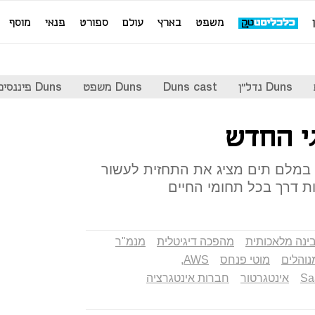
משפט
בארץ
עולם
ספורט
פנאי
מוסף
Duns נדל"ן
Duns cast
Duns משפט
Duns פיננסים
י החדש
ת במלם תים מציג את התחזית לעשור
ות דרך בכל תחומי החיים
ינה מלאכותית
מהפכה דיגיטלית
מנמ"ר
נוהלים
מוטי פנחס
AWS,
Sa
אינטגרטור
חברות אינטגרציה