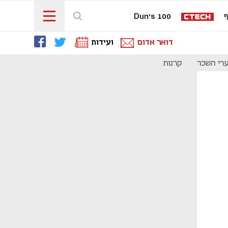
ף
Dun's 100
דואר אדום
ועידות
רי השכר
קרנות