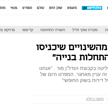
משפט
שוק ההון
עולם
ספורט
פנאי
מוס
ת
סקירת שוקי חו"ל
השורה התחתונה
קריפטו
פרויקט פע
השינויים שיכניסו
תחלות בנייה"
יטה בקבוצת הנדל"ן מור . "אנחנו
זה עניין מאתגר. המפרט היום של
ל דירות בשוק החופשי"
משה כחלון