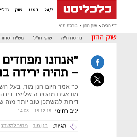
24/7
באזז
שוק
נדל"ן
דף הבית
שוק ההון
בורסת ת"א
שוק ההון
בורסת ת"א
שוקי חו"ל
מט"ח וסחורו
"אנחנו מפחדים מ
- תהיה ירידה בה
כך אמר היום חנן מור, בעל השל
מודאגים מהסיבה שלייצר דירה 
דירות למשתכן טוב יותר מזה ש
יניב רחימי
14:08
18.12.19
חנן מור
מחיר למשתכן
תגיות: