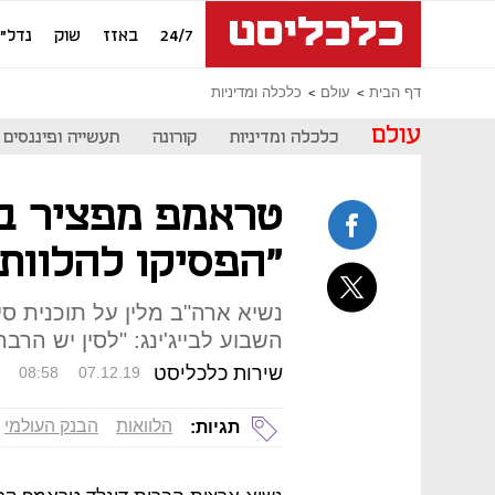
24/7
באזז
שוק
נדל"ן
דף הבית
עולם
כלכלה ומדיניות
עולם
כלכלה ומדיניות
קורונה
תעשייה ופיננסים
טראמפ מפציר בב
"הפסיקו להלוות 
השבוע לבייג'ינג: "לסין יש הרב
שירות כלכליסט
08:58
07.12.19
הלוואות
הבנק העולמי
תגיות: