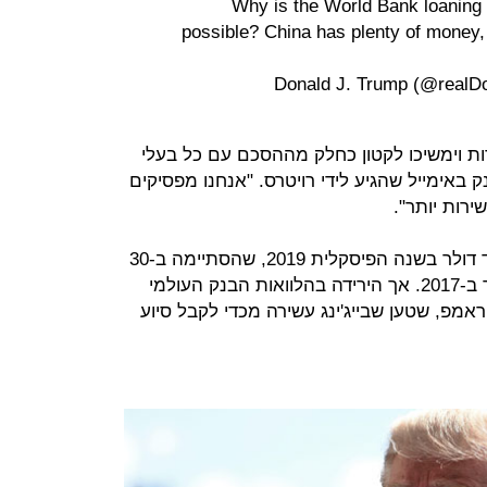
Why is the World Bank loaning
possible? China has plenty of money, 
דות וימשיכו לקטון כחלק מההסכם עם כל בעלי
 באימייל שהגיע לידי רויטרס. "אנחנו מפסיקים
רות יותר".
הבנק העולמי הלווה לסין 1.3 מיליארד דולר בשנה הפיסקלית 2019, שהסתיימה ב-30
ביוני - ירידה לעומת 2.4 מיליארד דולר ב-2017. אך הירידה בהלוואות הבנק העולמי
מפ, שטען שבייג'ינג עשירה מכדי לקבל סיוע