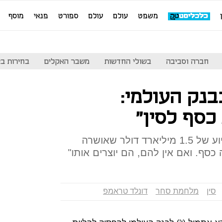
משפט
עולם
עולם
ספורט
פנאי
מוסף
חברה וסביבה
בשולי החדשות
משבר האקלים
בחירות בארה
נק העולמי:
כסף לסין"
נשיא ארה"ב מלין על תוכנית סיוע של 1.5 מיליארד דולר שאושרה
ה כסף. ואם אין להם, הם יוצרים אותו"
סין
מלחמת סחר
דונלד טראמפ