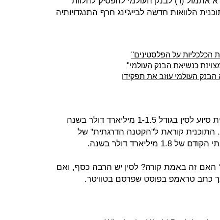
 אתמול (ו') לבנק העולמי להפסיק להלוות
כנית הלוואות חדשה לבייג'ינג חרף התנגדויותיה
ת הכלכליות על הפלסטינים"
מצוינת כנשיאת הבנק העולמי"
 הבנק העולמי עוזב את תפקידו
הבנק העולמי אימץ ביום חמישי תוכנית סיוע לסין בגודל 1-1.5 מיליארד דולר בשנה
בהלוואות בריבית נמוכה עד יוני 2025. התוכנית קוראת ל"הקטנה הדרגתית" של
יליארד דולר בשנה.
 האם זה באמת קורה? לסין יש הרבה כסף, ואם
 כך כתב טראמפ בפוסט שפרסם בטוויטר.