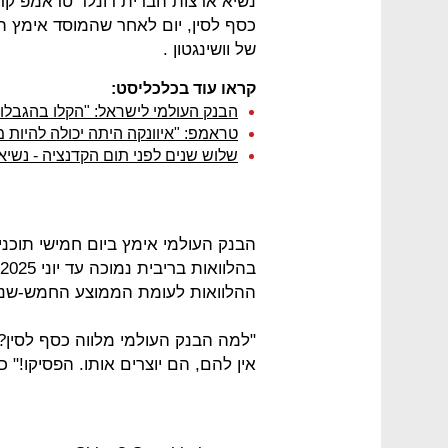
נשיא ארצות הברית דונלד טראמפ קרא
כסף לסין, יום לאחר שהמוסד אימץ תו
של וושינגטון .
קראו עוד בכלכליסט:
הבנק העולמי לישראל: "הקלו בהגבלו
טראמפ: "איוונקה היתה יכולה להיות 
שלוש שנים לפני תום הקדנציה - נשיא
ההלוואות לעומת הממוצע החמש-שנתי הקודם של 1.8 מ
"למה הבנק העולמי מלווה כסף לסין?
אין להם, הם יוצרים אותו. הפסיקו!"