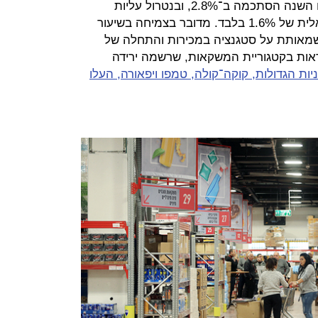
הצמיחה בעשרת החודשים הראשונים השנה הסתכמה ב־2.8%, ובנטרול עליות
המחירים, שוק המזון רשם צמיחה ריאלית של 1.6% בלבד. מדובר בצמיחה בשיעור
 שמאותת על סטגנציה במכירות והתחלה של
לראות בקטגוריית המשקאות, שרשמה ירידה
ות הגדולות, קוקה־קולה, טמפו ויפאורה, העלו