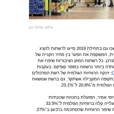
צילום: אוראל כהן
העלאות המחירים של הספקים שנמשכו גם בתחילת 2019 סייעו לרשתות להציג
מית, המשקפת את הפער בין מחיר הקנייה של
כן. כל רשתות המזון הציבוריות שיפרו את
החדה ביותר נרשמה בסופר קופיקס. בעקבות
י
זינקה הרווחיות הגולמית של רשת המרכולים
30.6 מהמכירות לעומת 25.3% בתקופה המקבילה אשתקד. גם ברשת שנושאת
־20.8% ל־23.1%.
י אמיר, הפועלת בחנויות שכונתיות
שמתאפיינות ברווחיות גבוהה, הציגה עלייה קלה ברווחיות הגולמית ל־33.5%
מהמכירות, ושופרסל המשיכה במגמת שיפור הרווחיות שהסתכמה ברבעון ב־27%