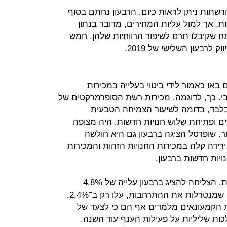
שתות ניתן לראות כיום. הרבעון נחתם בסוף
 אך למול עליות המחירים, מדובר בנתון
תח שקיבלו תרם לשיפור הרווחיות שלהן. חמש
לרבעון השלישי של 2019.
או כאמור לידי ביטוי בעלייה במכירות
י. כך, לדוגמה, מכירות רשת הסופרמרקטים של
 לוי שיווק השקמה צמחו ב־2.1% בלבד, בדומה לשיעור הצמיחה הטבעית
ליות המחירים ופתיחת שלוש חנויות חדשות, היה מצופה
ר. שופרסל הציגה ברבעון גם היא חולשה
־2.8% בלבד, לצד ירידה קלה במכירות החנויות הזהות והמכירות
ות חדשות ברבעון.
ויקטורי, שפתחה גם היא חנויות חדשות, הצליחה להציג ברבעון עלייה של 4.8%
במכירות, אך מכירות החנויות הזהות, שמנטרלות את ההתרחבות, עלו רק ב־2.4%.
ת הקמעונאים מלמדים אף הם כי לצעד של
ות שליליות על פעילות הענף עוד השנה.