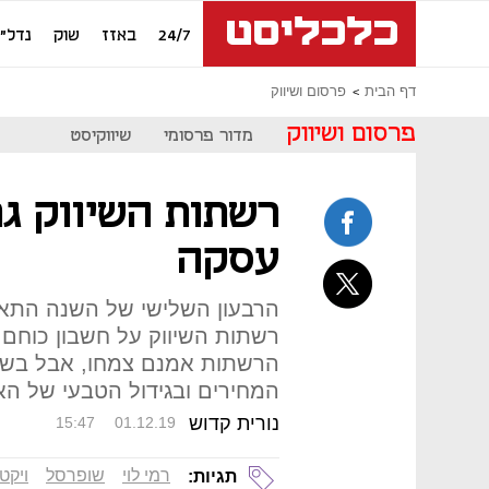
24/7
באזז
שוק
נדל"ן
דף הבית
פרסום ושיווק
פרסום ושיווק
מדור פרסומי
שיווקיסט
רשתות השיווק גר
עסקה
הרבעון השלישי של השנה התאפי
רשתות השיווק על חשבון כוחם 
הרשתות אמנם צמחו, אבל בשיע
המחירים ובגידול הטבעי של האו
נורית קדוש
15:47
01.12.19
רמי לוי
שופרסל
ויקטו
תגיות: