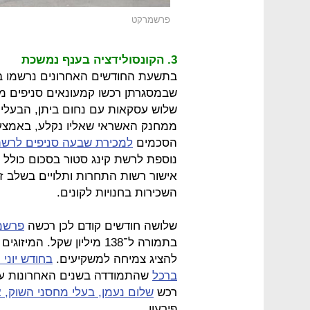
פרשמרקט
3. הקונסולידציה בענף נמשכת
בתשעת החודשים האחרונים נרשמו ב
שבמסגרתן רכשו קמעונאים סניפים מ
שלוש עסקאות עם נחום ביתן, הבעלים
ממחנק האשראי שאליו נקלע, באמצעו
הסכמים
למכירת שבעה סניפים לרש
אישור רשות התחרות ותלויים בשלב ז
השכירות בחנויות לקונים.
שלושה חודשים קודם לכן רכשה
פרשמר
בתמורה ל־138 מיליון שקל.
להציג צמיחה למשקיעים.
בחודש יוני
ברכל
שהתמודדה בשנים האחרונות עם 
רכש
שלום נעמן, בעלי מחסני השוק, 
פירעון.