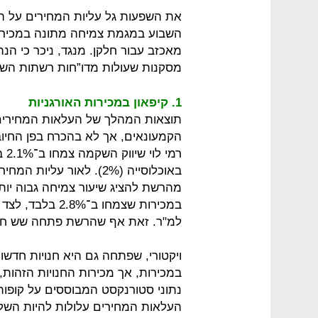
את השפעות גל עליות המחירים על הר
השבוע במגמת צמיחה מתונה במכירות,
מאכזב עבור חלקן. מנגד, ניכר כי הנ
מסקנות שעולות מדו”חות רשתות השיווק 
1. קיפאון במכירות האורגניות
תוצאות המהלך של העלאות המחירים ב
הקמעונאים, אך לא בהכרח בפן החיוב
רמי
באוכלוסייה (2%). לאור ע
מהרשת להציג שיעור צמיחה גבוה יות
במכירות שצמחו ב
למ"ר. זאת אף שהרשת פתחה שש חנוי
נתוני סטורנקסט המבוססים על קופו
העלאות המחירים עלולות להיות השלכ