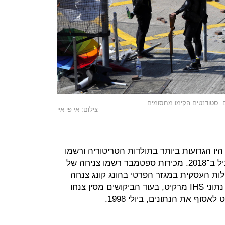
ום. סטודנטים הקימו מחסומים
צילום: אי פי איי
יו הגרועות ביותר בתולדות הטריטוריה ורשמו
צניחה של 23% לעומת החודש המקביל ב־2018. מכירות ספטמבר רשמו צניחה של
עילות העסקית במגזר הפרטי בהונג קונג צנחה
לשפל של 21 שנה באוקטובר, כך לפי נתוני IHS מרקיט, בעוד הביקושים מסין צנחו
וף את הנתונים, ביולי 1998.