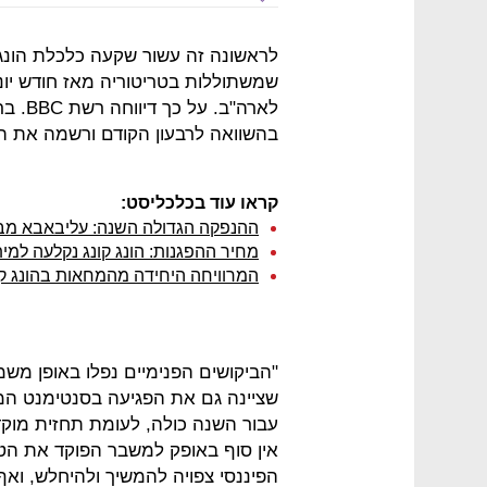
לראשונה זה עשור שקעה כלכלת הונג 
שמשתוללות בטריטוריה מאז חודש יונ
בהשוואה לרבעון הקודם ורשמה את הה
קראו עוד בכלכליסט:
ההנפקה הגדולה השנה: עליבאבא מבקשת לגייס 13.8 מיליארד
מחיר ההפגנות: הונג קונג נקלעה למית
המרוויחה היחידה מהמחאות בהונג קו
"הביקושים הפנימיים נפלו באופן מש
אין סוף באופק למשבר הפוקד את הטר
הפיננסי צפויה להמשיך ולהיחלש, ו