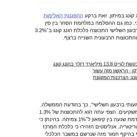
קונג במיתון, זאת ברקע
ההפגנות האלימות
י, כמו גם ההסלמה במלחמת הסחר בין סין
לארה"ב. על כך דיווחה רשת BBC. ברבעון השלישי התכווצה כלכלת הונג קונג ב־3.2%
תכווצות הרבעונית השנייה ברצף.
 דולר בהונג קונג
ון - הראשון מזה עשור
נג: הצרכנות המקוונת
מעותי ברבעון השלישי", כך בהודעת הממשלה,
שציינה גם את הפגיעה בסנטימנט המשקיעים. הצפי עתה הוא להתכווצות של 1.3%
עבור השנה כולה, לעומת תחזית מוקדמת שנעה בין קיפאון ל־1% צמיחה. בהינתן כי
יטוריה, אנליסטים הזהירו כי כלכלת המרכז
אף בהיקף חמור מזה שנרשם במשבר הכלכלי