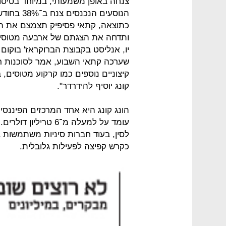
צנחה באופן משמעותי, במיוחד בטיסות
יו, אנליסט בקבוצת הברוקראז' בוקו
שערכה קתאי השבוע, אמר לסוכנות ר
קיצוניים נוספים כמו קרקוע מטוסים, 
קונג יוסיף להידרדר".
הונג קונג היא אחד המרכזים הפיננס
עומד על למעלה מ־6 ט
לסין, בעוד חברות סיניות משתמשות בה
כקרש קפיצה לפעילות גלובלית.