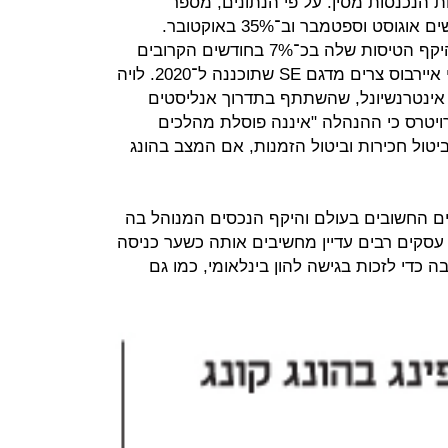
 הנכנסות מסין. על פי הנתונים, מספר
הנוסעים הנכנסים צנח ב־38% בחודשים אוגוסט וספטמבר וב־35% באוקטובר.
כתוצאה, קתאי פסיפיק תצמצם את היקף הטיסות שלה בכ־7% בחודשים הקרובים
ותדחה את הצגתם של ארבעה מטוסי איירבוס צרים מדגם SE שתוכננה ל־2020. לויה
ם אינטרנשיונל, שהשתתף בתדרוך אנליסטים
ויטרס כי ההנהלה "איננה פוסלת מהלכים
ביטול חכירות וביטול הזמנות, אם המצב בהונג
יים החשובים בעולם והיקף הנכסים המנוהל בה
ריליון דולרים. עסקים רבים עדיין מחשיבים אותה כשער כניסה
 כדי לזכות בגישה להון בינלאומי, כמו גם