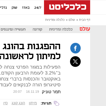
24/7
באזז
שוק
נדל"ן
דף הבית
עולם
כלכלה ומדיניות
עולם
כלכלה ומדיניות
קורונה
תעשייה ופיננסים
ההפגנות בהונג ק
למיתון לראשונה מ-
סיטיגרופ הורה לבנקאים לעבוד
תמר טוניק
20:07
16.11.19
מיתון
הונג קונג
סין
תגיות: