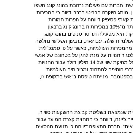
 שתי חברות עם פעילות נרחבת בהונג קונג חשפו
מותג היוקרה הבריטי ברברי דיווח כי המכירות
קאתי פסיפיק דיווחה על הפרות חמורות
בפעילותה. ברברי רשמה צניחה של יותר מ־10% במכירותיה בהונג קונג ברבעון
. היא מפעילה תריסר סניפים בהונג קונג,
ל 8% מהמכירות העולמיות שלה. עם זאת, ברבעון השלישי נחלשה
פעילות של ברברי בהונג קונג ל־5% מהמכירות העולמיות, כאשר על פי סמנכ"לית
לסגור חנויות על מנת להגן על בטחונם של אנשי
הצוות. כתוצאה, הקמעונאית דיווחה על מחיקת שווי של 14 מיליון דולר עבור החנויות
רברי הוסיפה להתחזק ומכירותיה העולמיות
טיפסו ב־5% בששת החודשים עד 28 בספטמבר. מנייתה טיפסה ב־5% בתקופה זו,
ת שנמצאת בשליטת קבוצת ההשקעות סווייר,
את בידי אייר צ'יינה, דיווחה כי התחזית קצרת המועד עבור
אית". חברת התעופה דיווחה כי תנועת הנוסעים