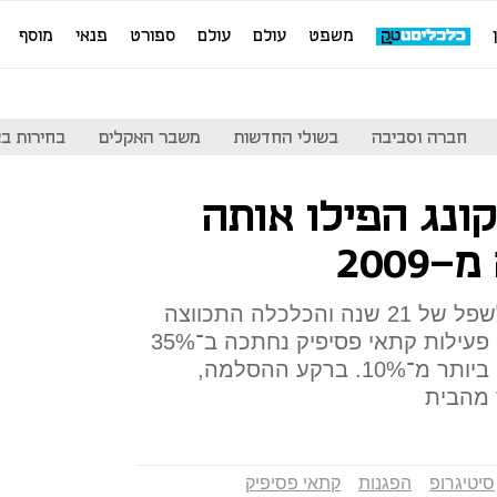
משפט
עולם
עולם
ספורט
פנאי
מוסף
חברה וסביבה
בשולי החדשות
משבר האקלים
בחירות בארה
ונג הפילו אותה
2009
הפעילות במגזר הפרטי צנחה לשפל של 21 שנה והכלכלה התכווצה
ב־3.2% לעומת הרבעון הקודם. פעילות קתאי פסיפיק נחתכה ב־35%
באוקטובר והכנסות ברברי צנחו ביותר מ־10%. ברקע ההסלמה,
 מהבית
סיטיגרופ
הפגנות
קתאי פסיפיק