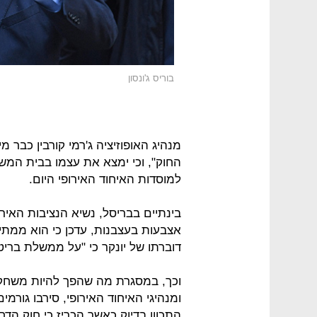
בוריס ג'ונסון
מנהיג האופוזיציה ג'רמי קורבין כבר 
החוק", וכי ימצא את עצמו בבית המ
למוסדות האיחוד האירופי היום.
בינתיים בבריסל, נשיא הנציבות האירופ
אצבעות בעצבנות, עדכן כי הוא ממתין 
דוברתו של יונקר כי "על ממשלת בריט
וכך, במסגרת מה שהפך להיות משחק צ'
ומנהיגי האיחוד האירופי, סירבו גו
התכוון בדיוק כאשר הכריז כי חוק הדחיי