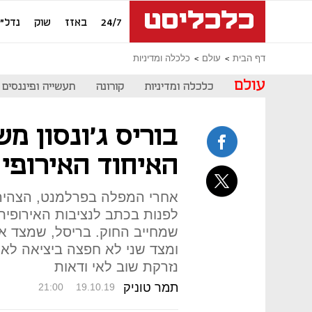
24/7
באזז
שוק
נדל"ן
דף הבית
עולם
כלכלה ומדיניות
עולם
כלכלה ומדיניות
קורונה
תעשייה ופיננסים
בוריס ג'ונסון מש
האיחוד האירופי
אחרי המפלה בפרלמנט, הצהיר 
לפנות בכתב לנציבות האירופית
שמחייב החוק. בריסל, שמצד א
ומצד שני לא חפצה ביציאה לא 
נזרקת שוב לאי ודאות
תמר טוניק
21:00
19.10.19