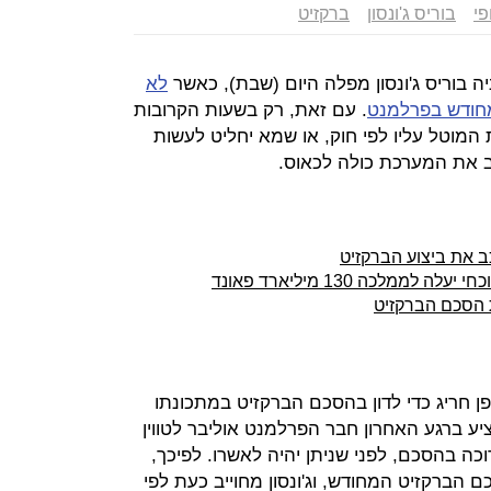
פי
בוריס ג'ונסון
ברקזיט
 בוריס ג'ונסון מפלה היום (שבת), כאשר
לא
חודש בפרלמנט
. עם זאת, רק בשעות הקרובות
המוטל עליו לפי חוק, או שמא יחליט לעשות
ב את המערכת כולה לכאוס.
כב את ביצוע הברקזיט
מלכה 130 מיליארד פאונד
ת הסכם הברקזיט
 חריג כדי לדון בהסכם הברקזיט במתכונתו
ע ברגע האחרון חבר הפרלמנט אוליבר לטווין
ה בהסכם, לפני שניתן יהיה לאשרו. לפיכך,
ברקזיט המחודש, וג'ונסון מחוייב כעת לפי