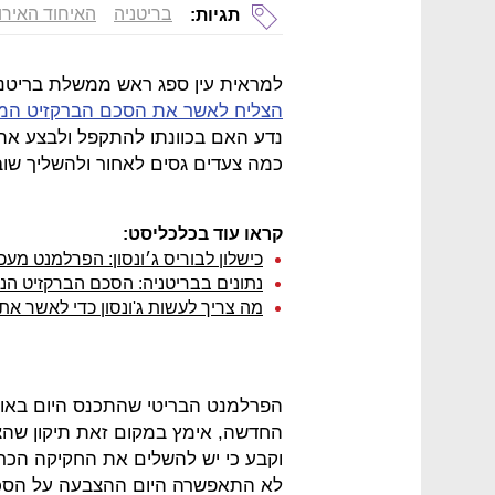
בריטניה
האיחוד האירו
תגיות:
למראית עין ספג ראש ממשלת בריטניה
הצליח לאשר את הסכם הברקזיט המ
נדע האם בכוונתו להתקפל ולבצע את 
כמה צעדים גסים לאחור ולהשליך שו
קראו עוד בכלכליסט:
כישלון לבוריס ג׳ונסון: הפרלמנט מע
נתונים בבריטניה: הסכם הברקזיט הנוכחי יעלה למ
מה צריך לעשות ג'ונסון כדי לאשר א
הפרלמנט הבריטי שהתכנס היום באופן
החדשה, אימץ במקום זאת תיקון שהצי
וקבע כי יש להשלים את החקיקה הכרוכ
לא התאפשרה היום ההצבעה על הסכם ה