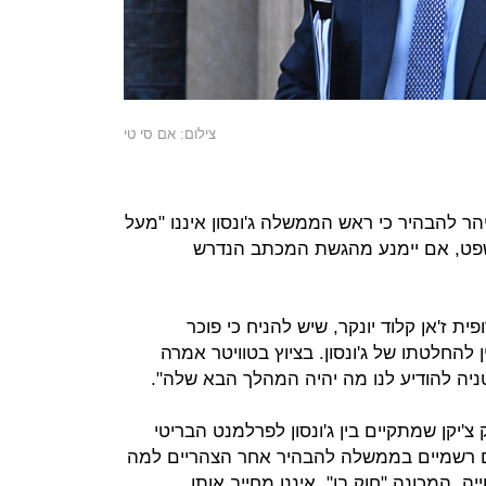
צילום: אם סי טי
מיהר להבהיר כי ראש הממשלה ג'ונסון איננו "מעל
שפט, אם יימנע מהגשת המכתב הנדרש
ית ז'אן קלוד יונקר, שיש להניח כי פוכר
להחלטתו של ג'ונסון. בציוץ בטוויטר אמרה
ניה להודיע לנו מה יהיה המהלך הבא שלה".
יקן שמתקיים בין ג'ונסון לפרלמנט הבריטי
רמים רשמיים בממשלה להבהיר אחר הצהריים למה
ה, המכונה "חוק בן", איננו מחייב אותו.