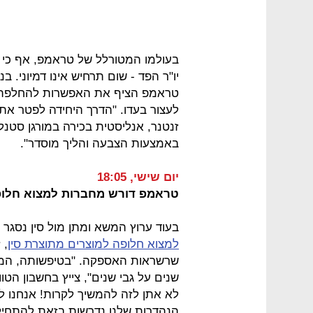
בעולמו המטורלל של טראמפ, אף כי 
טראמפ הציף את האפשרות להחלפת פאו
לעצור בעדו. "הדרך היחידה לפטר את 
זנטנר, אנליסטית בכירה במורגן סטנל
באמצעות הצבעה והליך מוסדר".
יום שישי, 18:05
טראמפ דורש מחברות למצוא חלופ
בעוד ערוץ המשא ומתן מול סין נסגר
למצוא חלופה למוצרים מתוצרת סין
, 
שרשראות האספקה. "בטיפשותה, המדינ
שנים על גבי שנים", צייץ בחשבון הטווי
לא אתן לזה להמשיך לקרות! אנחנו ל
הנהדרות שלנו נדרשות בזאת להתחיל ב