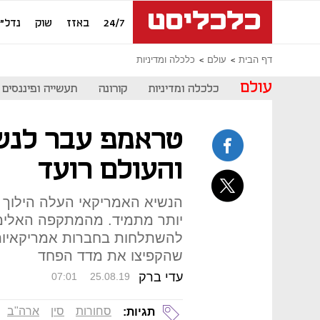
24/7
באזז
שוק
נדל"ן
דף הבית
עולם
כלכלה ומדיניות
עולם
כלכלה ומדיניות
קורונה
תעשייה ופיננסים
טראמפ עבר לנשק
והעולם רועד
הנשיא האמריקאי העלה הילוך 
יותר מתמיד. מהמתקפה האלימה 
להשתלחות בחברות אמריקאיות
שהקפיצו את מדד הפחד
עדי ברק
07:01
25.08.19
סחורות
סין
ארה"ב
תגיות: