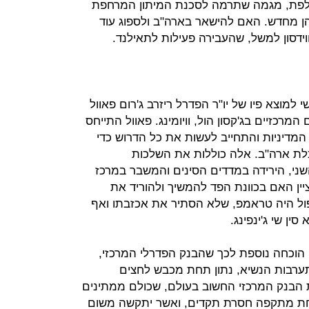
לפת, מגמה שתרמה לסכנת המיתון המרחפת
ן מחדש. האם להישאר בארה"ב ולספוג עוד
ידסון למשל, שהעבירה פעילות לתאילנד.
 למוצא פיו של יו"ר הפדרל ריזרב ג'רום פאוול
מרכזיים בג'קסון הול, וויומינג. פאוול התייחס
 המדיניות והתחייב לעשות את כל הדרוש כדי
לת ארה"ב. אלה כוללות את השלכות
ני, הירידה במדדים הסינים והמשבר במרכז
ציין האם בכוונת הפד להמשיך ולהוריד את
פול היה טראמפ, שלא הסתיר את אכזבתו ואף
ין שי ג'ינפינג.
 הוכחה נוספת לכך שהבנק הפדרלי המרכזי,
ערבות הנשיא, נתון תחת מכבש לחצים
את הבנק המרכזי החשוב בעולם, שכולם ממתינים
תחת מתקפה חסרת תקדים, ואשר יתקשה משום