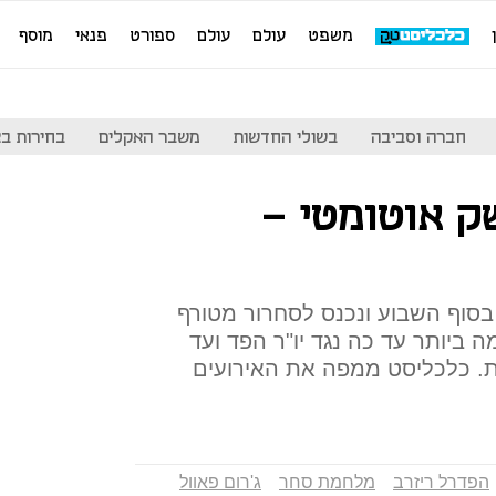
משפט
עולם
עולם
ספורט
פנאי
מוסף
חברה וסביבה
בשולי החדשות
משבר האקלים
בחירות בארה
 אוטומטי -
בסוף השבוע ונכנס לסחרור מטורף
ביותר עד כה נגד יו"ר הפד ועד
. כלכליסט ממפה את האירועים
הפדרל ריזרב
מלחמת סחר
ג'רום פאוול