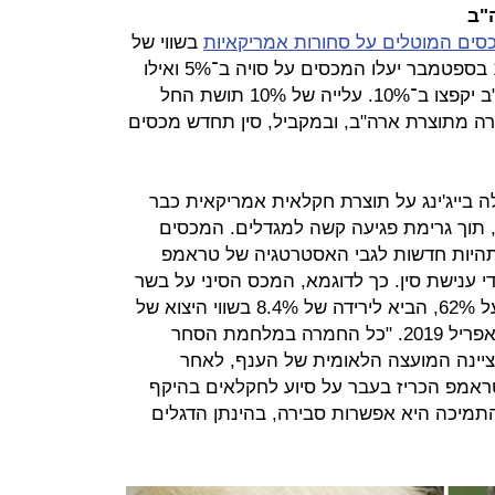
"ב
סים המוטלים על סחורות אמריקאיות
בשווי של
75 מיליארד דולר, בשתי פעימות. ב־1 בספטמבר יעלו המכסים על סויה ב־5% ואילו
המכסים על בקר וחזיר מתוצרת ארה"ב יקפצו ב־10%. עלייה של 10% תושת החל
ודורה מתוצרת ארה"ב, ובמקביל, סין תחדש מכסים
בייג'ינג על תוצרת חקלאית אמריקאית כבר
 תוך גרימת פגיעה קשה למגדלים. המכסים
 תהיות חדשות לגבי האסטרטגיה של טראמפ
 ענישת סין. כך לדוגמא, המכס הסיני על בשר
חזיר מתוצרת ארה"ב, שעמד עד כה על 62%, הביא לירידה של 8.4% בשווי היצוא של
ענף זה מארה"ב בשנה שהסתיימה באפריל 2019. "כל החמרה במלחמת הסחר
ציינה המועצה הלאומית של הענף, לאחר
אמפ הכריז בעבר על סיוע לחקלאים בהיקף
בת התמיכה היא אפשרות סבירה, בהינתן הדגלים