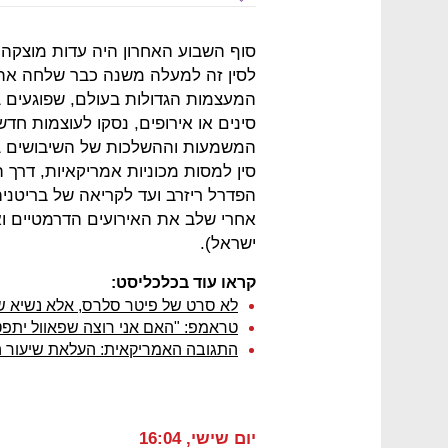
סוף השבוע האחרון היה עדות מוצקה
לסין זה למעלה משנה כבר שלחה את ג
המעצמות הגדולות בעולם, שפוגעים בי
סינים או אירופים, נסקו לעוצמות ח
המשמעות וההשלכות של השיבושים ב
סין למסות מכוניות אמריקאיות, דרך
הפדרל ריזרב ועד לקריאה של בריטני
אחרי שלב את האירועים הדרמטיים וא
ישראל).
קראו עוד בכלכליסט:
לא סרט של פיטר סלרס, אלא נשיא ש
טראמפ: "האם אני רוצה שפאוול יתפ
התגובה האמריקאית: העלאת שיעור המכס על מוצ
יום שישי, 16:04