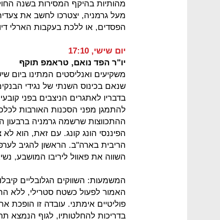
מהותיות בהיקף המסירות בשנה החו
מעל גרמניה, יצטרכו לחשב את צעדיה
הפסדים, או ללכת בעקבות הארלי דיוו
יום שישי, 17:10
יו"ר הפד נואם, טראמפ תוקף
משקיעים ואנליסטים המתינו ביום שישי
שנאם בכינוס השנתי של נגידי הבנקים ה
בדבריו לאתגרים הניצבים בפני קובעי
להתמגן מפני הסכנות האורבות לכלכ
ההתכווצות שרשמה גרמניה ברבעון הש
הפיננסי הונג קונג. עם זאת, הוא לא 
הריבית בארה"ב. הראשון להגיב לער
השווה את פאוול ליריבו המושבע, נשיא ס
המשמעות: השווקים הגלובליים קיבלו
האמור לפעול כשטח סטרילי, ללא הת
פוליטיים אימתני. עובדה זו הופכת 
בדריכות להחלטותיו, לגוף הנמצא 