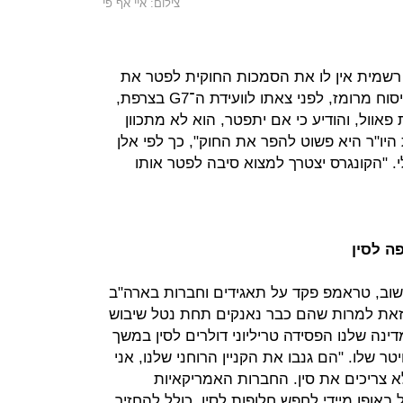
צילום: איי אף פי
רשמית אין לו את הסמכות החוקית לפטר את
יו"ר הפד - שום תרחיש אינו דמיוני. בניסוח מרומז, לפני צאתו לוועידת ה־G7 בצרפת,
ול, והודיע כי אם יתפטר, הוא לא מתכוון
היו"ר היא פשוט להפר את החוק", כך לפי אלן
י. "הקונגרס יצטרך למצוא סיבה לפטר אותו
ה לסין
 שוב, טראמפ פקד על תאגידים וחברות בארה"ב
זאת למרות שהם כבר נאנקים תחת נטל שיבוש
ה שלנו הפסידה טריליוני דולרים לסין במשך
טר שלו. "הם גנבו את הקניין הרוחני שלנו, אני
א צריכים את סין. החברות האמריקאיות
אופן מיידי לחפש חלופות לסין, כולל להחזיר