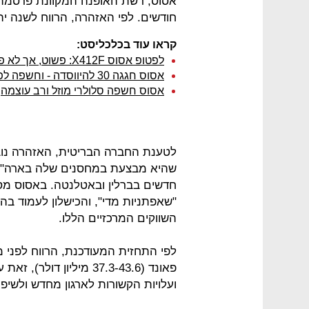
אסוס, רשת האופנה המקוונת פרסמה 
חודשים. לפי האזהרה, הרווח לשנה יהיה נמוך ב-7%
קראו עוד בכלכליסט:
לפטופ אסוס X412F: פשוט, אך לא פושט
אסוס חגגה 30 להיווסדה - וחשפה לפטופ עם מסך כפול
אסוס חשפה סלולרי מוזל ורב עוצמה
לטענת החברה הבריטית, האזהרה נוב
שהיא מבצעת במחסנים שלה בארה"ב 
חדשים בברלין ובאטלנטה. באסוס מס
"שאפתניות מדי", והכישלון לעמוד בהן
השווקים המרכזיים הללו.
ועלויות הקשורות לארגון מחדש ולשיפוצים בגובה 3.5