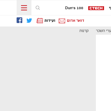
ף
Dun's 100
דואר אדום
ועידות
רי השכר
קרנות