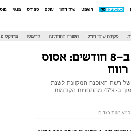
משפט
שוק ההון
עולם
ספורט
פנאי
מוס
ת
סקירת שוקי חו"ל
השורה התחתונה
קריפטו
פרויקט פע
בפעם השלישית ב-8 חודשים: אסוס
רווח
 של רשת האופנה המקוונת לשנת
ת הקודמות
קמעונאות בגדים