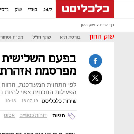
24/7
באזז
שוק
נדל"ן
דף הבית
שוק ההון
שוק ההון
בורסת ת"א
שוקי חו"ל
מט"ח וסחורו
מפרסמת אזהרת 
לפי התחזית המעודכנת, הרווח
הפעילות הנוכחית צפוי להיות נמוך ב-47% מהתחזיו
שירות כלכליסט
10:18
18.07.19
דוחות כספיים
אסוס
תגיות: