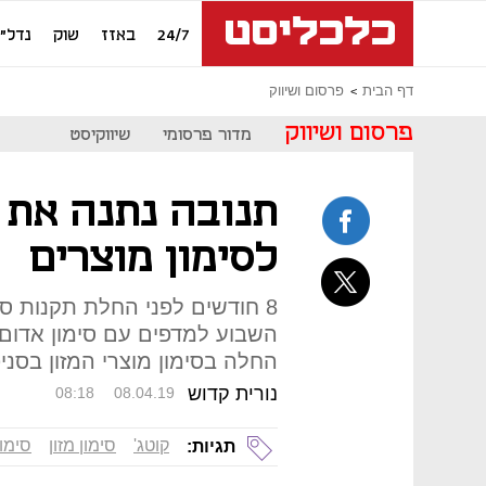
24/7
באזז
שוק
נדל"ן
דף הבית
פרסום ושיווק
פרסום ושיווק
מדור פרסומי
שיווקיסט
תנובה נתנה את 
לסימון מוצרים
השבוע למדפים עם סימון אדום
החלה בסימון מוצרי המזון בסני
נורית קדוש
08:18
08.04.19
קוטג'
סימון מזון
סימון
תגיות: