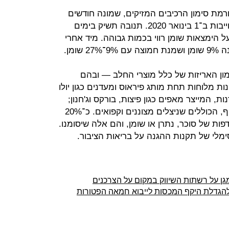
ורמת סימון הרכיבים המזיקים, שמונה חודשים
לפני כניסתן לתוקף של התקנות המחייבות ב־1 בינואר 2020. תנובה תשיק בימים
ימון המעיד על הימצאות שומן רווי בכמות גבוהה. מיד אחרי
שומן.
ן האריזות של כלל מוצרי החלב — ובהם
נות מלוחות תחת מותג פיראוס ומעדנים כגון יולו
, המייצר מאפים כגון פיצות, בורקס וג'חנון;
וכן מוצרי הבשר תחת מותג מאמא עוף, הכוללים שניצלים מצוננים וקפואים. כ־20%
פות של סוכר, נתרן או שומן, והם אלה שיסומנו.
לי של תקנות ההגנה על בריאות הציבור.
ן על רשתות השיווק במקום על הצרכנים
להגדלת היקף המכסות לייבוא חמאה הפטורות