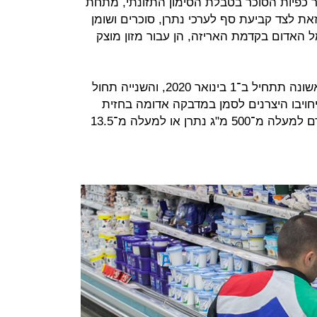
פר כפיות הסוכר בטבלת הסימון התזונתי, מתחת
את לצד קביעת סף לערכי נתרן, סוכרים ושומן
ל האדום בקדמת האריזה, הן עבור מזון מוצק
רמות הסף נקבעו בשתי פעימות: הראשונה תתחיל ב־1 בינואר 2020, והשנייה תחול
יחויבו היצרנים לסמן במדבקה אדומה בחזית
האריזה מוצרים המכילים בכל 100 גרם למעלה מ־500 מ"ג נתרן או למעלה מ־13.5