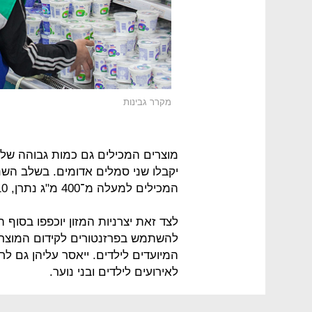
מקרר גבינות
מוצרים המכילים גם כמות גבוהה של ש
יקבלו שני סמלים אדומים. בשלב השני
המכילים למעלה מ־400 מ"ג נתרן, 10 גרם סוכר ו־4 גרם שומן רווי.
לצד זאת יצרניות המזון יוכפפו בסוף ה
להשתמש בפרזנטורים לקידום המוצרי
המיועדים לילדים. ייאסר עליהן גם לח
לאירועים לילדים ובני נוער.