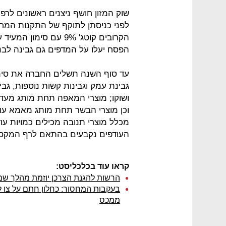
שוק המזון חושף ניצנים ראשונים לרפ
הקרובים קוטג' 9% עם ס
הפסח יעלו על המדפים גם גבינה לבנה 9% שומן ושמנת חמוצה עם 9%־27% 
עד סוף השנה תשלים החברה את סימו
גבינת עמק וגבינות קשות נוספות, גבי
ושוקו; מוצרי המאפה תחת מותג מעדנות
מכלל מוצרי תנובה מכילים כמויות עוד
העודפים נקבעים בהתאם לרף המקסימ
קראו עוד בכלכליסט:
הרשות להגנת הצרכן יוזמת מהלך שמג
בעקבות המחסור: כחלון חתם על צו 
ממכס