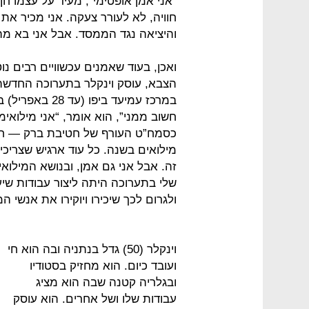
“אני אמן אופטימי”, מעיד על עצמו חן
חוויה, לא לעורר צעקה. אני מכיר א
והיציאה נגד הממסד. אבל אני בא מ
ואכן, בעוד שאמנים עכשוויים רבים נו
הצבא, עוסק וינקלר בתערוכה החדשה 
במרכז עמיעד בי
חשוב ממני”, הוא אומר, “אני מילואי
מילואים בשנה. כל עוד ארגיש שצריכ
זה. אבל אני גם אמן, ובנושא המילו
שלי בתערוכה היתה ליצור עבודות שיע
ולגרום לכך שיכירו ויוקירו את אנשי המ
וינקלר (50) גדל בנתניה ובה הוא חי
ועובד כיום. הוא מחזיק בסטודיו
ובגלריה קטנה שבה הוא מציג
עבודות שלו ושל אחרים. הוא עוסק