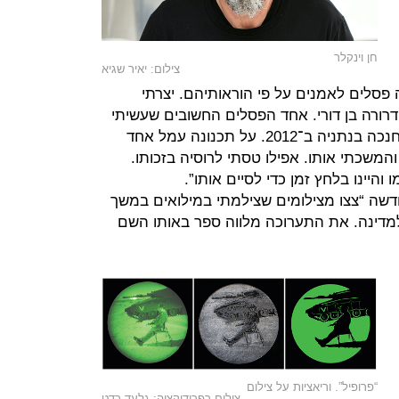
חן וינקלר
צילום: יאיר שגיא
נה פסלים לאמנים על פי הוראותיהם. יצרתי
 דרורה בן דורי. אחד הפסלים החשובים שעשיתי
הוא אנדרטת ניצחון לצבא האדום שנחנכה בנתניה ב־2012. על תכנונה עמל אחד
המשכתי אותו. אפילו טסתי לרוסיה בזכותו.
והיינו בלחץ זמן כדי לסיים אותו”.
דשה “צצו מצילומים שצילמתי במילואים במשך
למדינה. את התערוכה מלווה ספר באותו השם
“פרופיל”. וריאציות על צילום
צילום רפרודוקציה: גלעד רדט