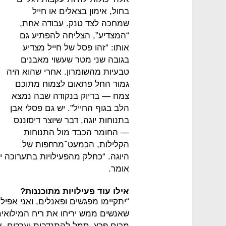
בחול, אימון בצאלים או חייל
שמחכה לצד טנק. עבודה אחת,
“המצדיע”, הצליחה להפתיע גם
אותו: “זהו פסל של חייל מצדיע
בגובה שני מטר שעשוי מאבנים
טבעיות מהשומרון. אחרי שהוא היה
גמור החל פתאום לצמוח מתוכם
צמח — בדיוק בנקודה שבה נמצא
הלב בגוף החייל”. יש גם פסלי אבן
בתנוחות יוגה, דבר שיוצר דיסוננס
— החומר הכבד מול התנוחות
הקלילות, הכמעט־מרחפות של
היוגה. “כחלק מהפעילויות בתערוכה יה
אומר.
אילו עוד פעילויות מתוכננות?
“יתקיימו מפגשים ופאנלים, ואני אפי
שאנשים ממש יריחו את ריח המילואי
מרים פרץ, סמל להתנדבות וערכים, אל