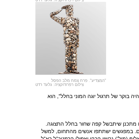
"המצדיע". פרח צמח מלב הפסל
צילום רפרודוקציה: גלעד רדט
יה בוקר של תרגול יוגה המוני בחלל”, הוא
לו מתכנן שיתבשל קפה שחור בחלל התצוגה.
ם. במפגשים ישתתפו אנשים מהתחום, למשל
וף (מיל’) גרשון הכהן ואפילו הרמטכ”ל רא”ל