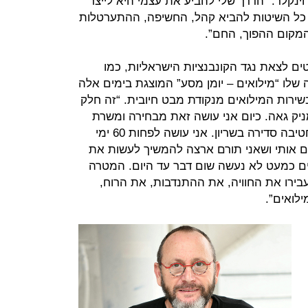
 וינקלר. “הדרך שלי להביע את עצמי היא לייצר
ת כל השיטות להביא קהל, החשיפה, ההתערטלות
המקום ההפוך, החם”.
טים לצאת נגד הקונבנציות הישראליות, כמו
שלו “מילואים – יומן מסע” המוצגת בימים אלה
פו (עד 28 באפריל) בשירות המילואים מנקודת מבט חיובית. “זה חלק
מניק גאה. כיום אני עושה זאת מבחירה ומשרת
כסמח”ט העורף של חטיבת ברק — חטיבה סדירה בשריון. אני עושה לפחות 60 ימי
ים אותי ושאני תורם ארצה להמשיך לעשות את
אים כמעט לא נעשה שום דבר עד היום. המטרה
בירו את החוויה, את ההתנדבות, את הרוח,
ילואים”.