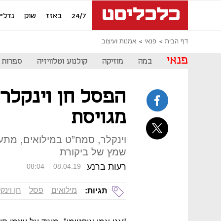
24/7
באזז
שוק
נדל"ן
דף הבית
פנאי
אמנות ועיצוב
פנאי
במה
מוזיקה
קולנוע וטלוויזיה
ספרות
הפסל חן וינקלר 
מגויסת
וינקלר, סמח”ט במילואים, מתעד
שמץ של ביקורת
רעות ברנע
08:04
08.04.19
מילואים
פסל
חן וינק
תגיות: