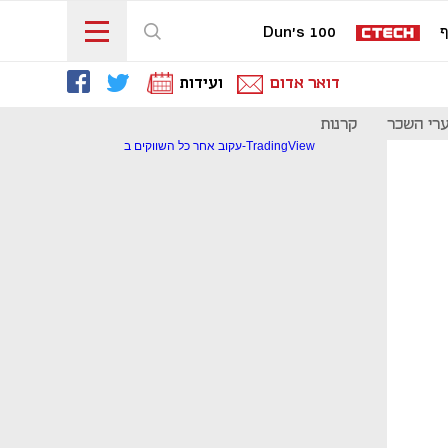
ף
Dun's 100
דואר אדום
ועידות
רי השכר
קרנות
עקוב אחר כל השווקים ב-TradingView