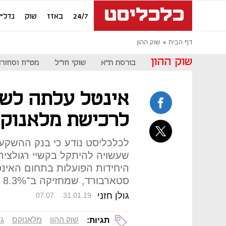
24/7
באזז
שוק
נדל"ן
דף הבית
שוק ההון
שוק ההון
בורסת ת"א
שוקי חו"ל
מט"ח וסחורו
אינטל עלתה לשל
לרכישת מלאנוק
לכלכליסט נודע כי בנק ההשקעות 
שעשויה להיתקל בקשיי רגולצי
היחידות הפועלות בתחום האינפ
סטארבורד, שמחזיקה ב־8.3% במלאנוקס, תומכת במכירתה
גולן חזני
07:07
31.01.19
שוק ההון
מלאנוקס
ג'
תגיות: