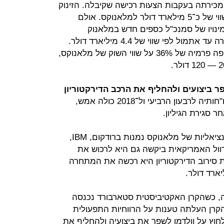
כירתה בעקבות הצעות רכישה שקיבלה. הזינוק
של המניה לאחר אותו פרסום שיקף שווי של כ־5 מילארד דולר למלאנוקס. אולם
ינויו של סמנכ"ל כספים חדש במלאנוק
ס, ירדה מאז מניית החברה והיא נסחרה עד אתמול לפי שווי של 4.4 מיליארד דולר.
לפיכך, הצעת הרכישה של אינטל שיקפה פרמיה של 36% על שווי השוק של מלאנוקס,
 ביצועים ולהחליף את הרכב הדירקטוריון
מלאנוקס אמורה היתה לפרסם את דו"חותיה לרבעון הרביעי ול־2018 כולה אמש,
 סגירת הגיליון.
עם המועמדות שהוזכרו כרוכשות פוטנציאליות של מלאנוקס נמנות ברודקום, IBM,
בידיה (Nvidia) ו־Xilinx. מארוול האמריקאית ביקשה גם היא לרכוש את
 סירוב הדירקטוריון היא רכשה את המתחרה
, כשהקרן האקטיביסטית סטארבורד נכנסה
ה מהותית במניותיה (8.3%). הקרן העלתה טענות על הרווחיות התפעולית
וץ על וולדמן לשפר את ביצועיה ולהחליף את