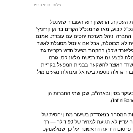
צילום: תומי הרפז
 העסקה. הראשון הוא העובדה שאינטל
ל קבוע, מאז שהמנכ"ל הקודם בריאן קרזניץ'
 החברה וניהל מערכת יחסים עם עובדת. אמנם
ת לא מבוטלת, אבל אם אינטל מסוגלת לאשר
עה של10 מיליארד דולר (כ־40 מיליארד שקל) בהקמת מפעל חדש בקריית גת
כולה לבצע גם את רכישת מלאנוקס. גורם
שרד האוצר להשקעה בבניית המפעל בקריית
חברה גדולה נוספת בישראל ומנהלת מגעים מול
בעיקר בסין ובארה"ב, שכן שתי החברות הן
ת המסחר בנאסד"ק בשיעור מתון יחסית של
6%–8%, אך במחזורים גבוהים. המניה עדיין לא הגיעה למחיר של 90 דולר — רף
 פרסום הידיעה הראשונה על כך שמלאנוקס