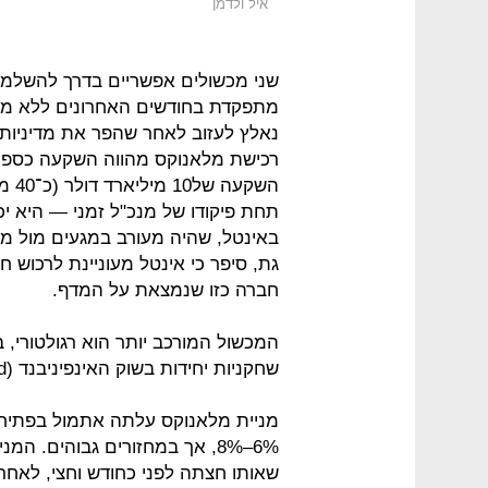
איל ולדמן
שני מכשולים אפשריים בדרך להשלמת
מתפקדת בחודשים האחרונים ללא מנכ"
נאלץ לעזוב לאחר שהפר את מדיניות
רכישת מלאנוקס מהווה השקעה כספי
השק
תחת פיקודו של מנכ"ל זמני — היא י
באינטל, שהיה מעורב במגעים מול מ
גת, סיפר כי אינטל מעוניינת לרכוש 
חברה כזו שנמצאת על המדף.
המכשול המורכב יותר הוא רגולטורי, 
שחקניות יחידות בשוק האינפיניבנד (InfiniBand).
מניית מלאנוקס עלתה אתמול בפתיח
שאותו חצתה לפני כחודש וחצי, לאחר