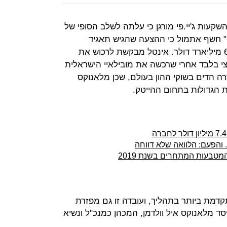
קעות ג'יי.פי מורגן כי עלתה לשלב הסופי של
ט" חשף אתמול כי ההצעה שהגיש תאגיד
המיקרו־מחשבים העולמי עומדת על 6 מיליארד דולר. אינטל מבקשת לרכוש את
י בלבד אחרי שרכשה את מובילאיי הישראלית
עה עוררה הדים בשוקי ההון בעולם, שכן מלאנוקס
הגדולות בתחום ההייטק.
 והפעם: הלוואה שלא דווחה
מטבעות המתחרים בשנת 2019
דמת ביותר בתהליך, ועובדה זו גם מפזרת
סד מלאנוקס איל וולדמן, המכהן כמנכ"ל ונשיא