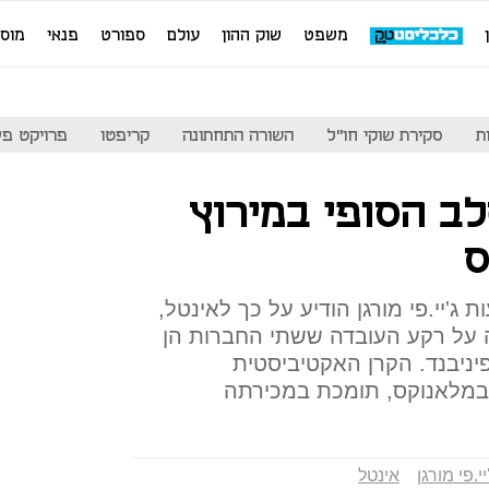
משפט
שוק ההון
עולם
ספורט
פנאי
מוס
ת
סקירת שוקי חו"ל
השורה התחתונה
קריפטו
פרויקט פע
ב הסופי במירוץ
ס
ג'יי.פי מורגן הודיע על כך לאינטל,
ה על רקע העובדה ששתי החברות הן
יניבנד. הקרן האקטיביסטית
יי.פי מורגן
אינטל