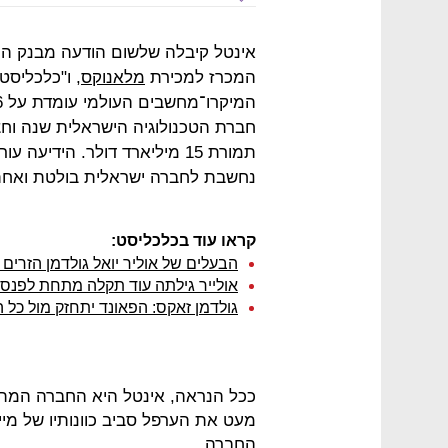
אינטל קיבלה שלשום הודעה מבנק ההש
המכרז למכירת
מלאנוקס
, ו"כלכליס
חברת הטכנולוגיה הישראלית שנה וחצ
תמורת 15 מיליארד דולר. הידי
נחשבת לחברה ישראלית בולטת ואחת 
קראו עוד בכלכליסט:
הבעלים של אוליר יואל גולדמן הזרים 7.4 מיליון דולר לחברה
אולייר גילתה עוד תקלה מתחת לפנס.
גולדמן זאקס: הפאונד יתחזק מול כל ה
ככל הנראה, אינטל היא החברה המתק
מעט את הערפל סביב כוונותיו של מיי
החברה.