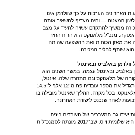
ת האחרונים הערכות על כך שוולדמן אינו
לשון המעטה — והיה מעדיף להשאיר אותה
ירה ממשיך להתקדם עשויה להעיד על מצב
העסקה. מנכ"ל מלאנוקס הוא הרוח החיה
נה את מאזן הכוחות ואת ההשפעה שהיתה
 הוא שותף להליך המכירה.
וולדמן באלביט ובאינטל
ן באלביט ובאינטל עצמה. במשך השנים הוא
וחה של מלאנוקס וגם מתחרה שלה. אינטל,
שנמצאת בתנופת השקעות בישראל, תגדיל את מספר עובדיה פה מ־12 אלף ל־14.5
אנוקס. בכל מקרה, ההליך שאינטל מובילה בו
בועות לאחר שנכנס לישורת האחרונה.
 יעידו גם המעברים של העובדים ביניהן.
הבכירה האחרונה שנטשה את אינטל היא שלומית וייס, שב־2017 מונתה לסמנכ"לית