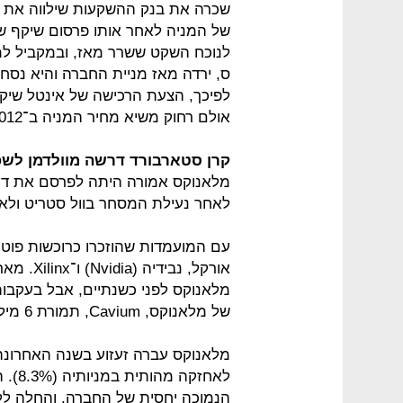
שכרה את בנק ההשקעות שילווה את מ
לנוכח השקט ששרר מאז, ובמקביל למ
אולם רחוק משיא מחיר המניה ב־2012 — 120 דולר.
קרן סטארבורד דרשה מוולדמן לשפר
לאחר נעילת המסחר בוול סטריט ולאחר
אורקל, נ
מלאנוקס לפני כשנתיים, אבל בעקבות
של מלאנוקס, Cavium, תמורת 6 מיליארד דולר.
מלאנוקס עברה זעזוע בשנה האחרונה
לאחזק
הנמוכה יחסית של החברה, והחלה ללח