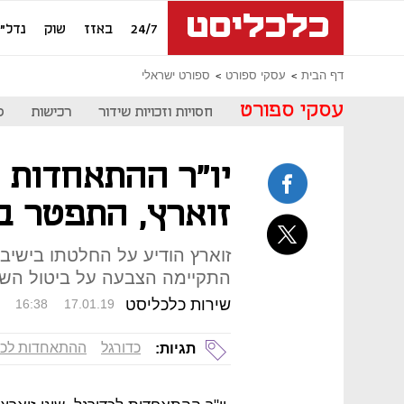
24/7
באזז
שוק
נדל"ן
דף הבית
עסקי ספורט
ספורט ישראלי
עסקי ספורט
חסויות וזכויות שידור
רכישות
ס
יו"ר ההתאחדות ל
זוארץ, התפטר ב
זוארץ הודיע על החלטתו בישי
התקיימה הצבעה על ביטול השחק
שירות כלכליסט
16:38
17.01.19
כדורגל
ההתאחדות לכד
תגיות: