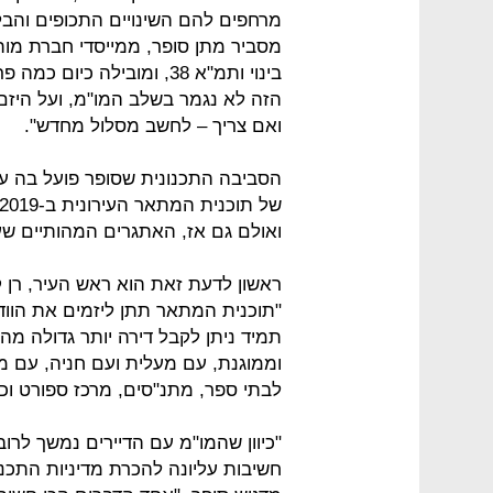
מרחפים להם השינויים התכופים והבלת
מסביר מתן סופר, ממייסדי חברת מותג 
בינוי ותמ"א 38, ומובילה כ
הזה לא נגמר בשלב המו"מ, ועל היזם
ואם צריך – לחשב מסלול מחדש".
הסביבה התכנונית שסופר פועל בה עת
ואולם גם אז, האתגרים המהותיים שע
"תוכנית המתאר תתן ליזמים את הווד
תמיד ניתן לקבל דירה יותר גדולה מה
וממוגנת, עם מעלית ועם חניה, עם מ
לבתי ספר, מתנ"סים, מרכז ספורט וכד
"כיוון שהמו"מ עם הדיירים נמשך לרוב
חשיבות עליונה להכרת מדיניות התכנון