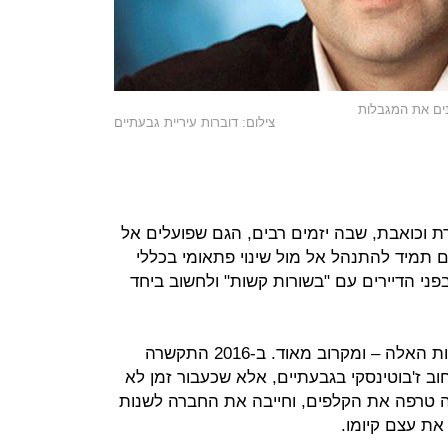
ינים את המגבלות
צילום: דוברות עיריית גבעתיים
ת וכואבת, שבה יזמים רבים, הגם שפועלים אל
ם תמיד להתנהל אל מול שינוי פתאומי בכללי
י הדיירים עם "בשורות קשות" ולחשוב ביחד
סופר עצמו חווה גם הוא את המהמורות האלה – ומקרוב מאוד. ב-2016 התקשרה
חוב ז'בוטינסקי בגבעתיים, אלא שכעבור זמן לא
ה טרפה את הקלפים, וחייבה את החברה לשנות
את עצם קיומו.