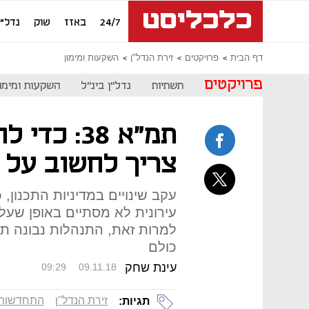
24/7
באזז
שוק
נדל"ן
דף הבית
פרויקטים
זירת הנדל"ן
השקעות ומימון
פרויקטים
תשתיות
נדל"ן בינ"ל
השקעות ומימון
תמ"א 38: כ
צריך לחשוב על 
עקב שינויים במדיניות התכנון
עירונית לא מסתיים באופן שעליו
למרות זאת, התנהלות נבונה תב
כולם
עינת שחק
09:29
09.11.18
זירת הנדל''ן
התחדשות ע
תגיות: