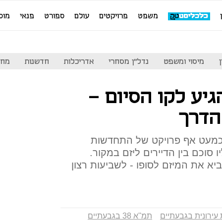
משפט
פרויקטים
עולם
ספורט
פנאי
מוס
מיסוי ומשפט
נדל"ן מסחרי
אדריכלות
חדשנות
מחי
די להגיע לקו הסיום –
הדרך
, כמעט אף פרויקט של התחדשות
 סוכם בין הדיירים ליזם במקור.
יא את המיזם לסופו - לשביעות רצון
ירונית בגבעתיים
תמ''א 38 בגבעתיים