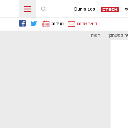
ף
Dun's 100
דואר אדום
ועידות
ר למשתכן
דעות