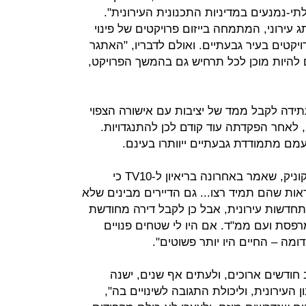
י-נמנעים במדיניות התכנונית העירונית".
עירוני, המתמחה בייזום פרויקטים של פינוי
יום כמה פרויקטים בעיר גבעתיים. ואולם לדבריו, "האתגר
 להיות מוכן לכל תרחיש גם בהמשך הפרויקט,
ידה לקבל ממד של יציבות עם אישורה הצפוי
של תוכנית המתאר העירונית ב-2019, לאחר הפקדתה עוד קודם לכן להתנגדויות.
מם מתמודדת גבעתיים ייוותרו בעינם.
ראשון לדעת זאת הוא ראש העיר, רן קוניק, שאמר באחרונה בריאיון ל-TV10 כי
אות שהם תמיד רצו... גם הדיירים מבינים שלא
תחדשות עירונית, אבל כן לקבל דירה מחודשת
רפסת ועם ממ"ד. אם היו לי שטחים פנויים
ומה – החיים היו יותר פשוטים".
 חודשים ארוכים, ולעתים אף שנים, ישנה
 העירונית, וליכולת התגובה לשינויים בה",