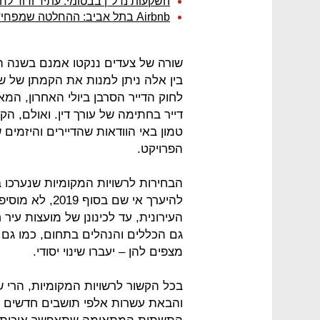
השקעות נדל"ן בבטומי: עתיד ורוד לח
Airbnb בתל אביב: ההחלטה שמפחידה את בעלי הנכסים
שורה של צעדים ננקטו אמנם בשנה הא
בין אלה ניתן למנות את הקמתן של שש
לחוק הדייר הסרבן ביולי האחרון, 
דייר בחתימה של עורך דין. ואולם, הק
טמון באי הוודאות שהדיירים והיזמי
הפרויקט.
הבחירות לרשויות המקומיות שנערכו 
להיערך אי שם ב
העירונית, עד לכינונן של מועצות עיר 
גם הכללים והנהלים בתחום, כמו גם
מצפים להן – יעברו שינוי יסודי.
בכל הקשור לרשויות המקומיות, הרי 
והבאת עשרות אלפי תושבים חדשים מ