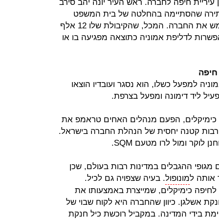
יריית חיפה לחברה. ראש העיר יונה יהב סירב
 עתירה שהסתיימה בהחלטה של בית המשפט
העליון לרוקן את מכל האמוניה המשמש את החברה. המכל, שהקיבולת שלו 12 אלף
שרות לדליפת אמוניה כתוצאה מפגיעה בו או
חיפה
ניה למפעל כשלו, הוא נסגר ועובדיו הוצאו
יל ליד דימונה ומפעל בצרפת.
פה כימיקלים, הפעם מנהלים האחים טראמפ את
רבות קטנה יחסית של הנהלת החברה בישראל.
 לוקר ומול לרו מטעם SQM.
 מגופי ההגבלים במדינות רבות בעולם, שכן
אותה ל
מונופול
. בעיה שצפויה גם לכיל.
לחיפה כימיקלים, שמייצרת באמצעותו את
קת אשלגן. כיוון שהחברה היא לקוח שבוי של
מת בידי המדינה. במקביל רוכשת כיל חנקת