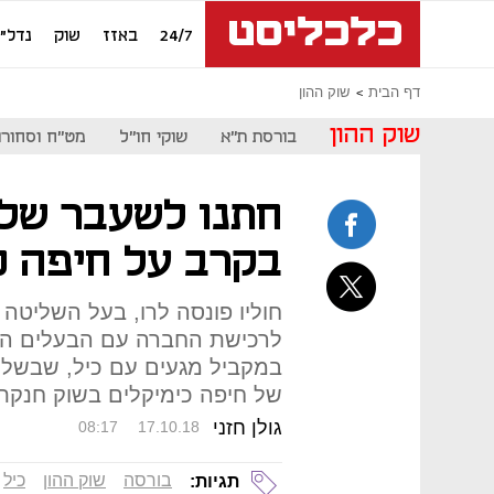
24/7
באזז
שוק
נדל"ן
דף הבית
שוק ההון
שוק ההון
בורסת ת"א
שוקי חו"ל
מט"ח וסחורו
חתנו לשעבר של פ
בקרב על חיפה כ
לרכישת החברה עם הבעלים הא
של חיפה כימיקלים בשוק חנקת הא
גולן חזני
08:17
17.10.18
בורסה
שוק ההון
כיל
תגיות: