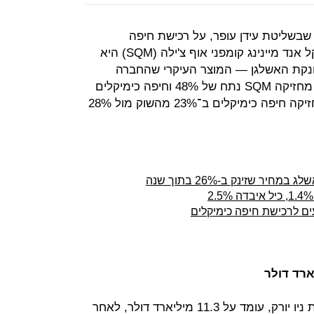
 שבשליטת עידן עופר, על רכישת חיפה
כימיקלים, כך נודע ל"כלכליסט". כמיקל אנד מיינינג קומפני אוף צ'ילה (SQM) היא
נקת האשלגן — המוצר העיקרי שהחברה
מייצרת. בתחום היישומים החקלאיים מחזיקה SQM נתח של 48% וחיפה כימיקלים
33%, ואילו ביישומים התעשייתיים מחזיקה חיפה כימיקלים ב־23% מהשוק מול 28%
יר שזינק ב-26% בתוך שנה
ים לרכישת חיפה כימיקלים
שווי השוק של SQM, הנסחרת בבורסת ניו יורק, עומד על 11.3 מיליארד דולר, לאחר