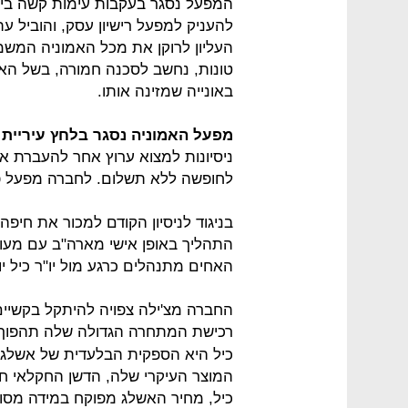
המפעל נסגר בעקבות עימות קשה בין ע
להעניק למפעל רישיון עסק, והוביל
טונות, נחשב לסכנה חמורה, בשל האפ
באונייה שמזינה אותו.
מפעל האמוניה נסגר בלחץ עיריית 
ניסיונות למצוא ערוץ אחר להעברת אמו
לחופשה ללא תשלום. לחברה מפעל פע
בניגוד לניסיון הקודם למכור את חי
התהליך באופן אישי מארה"ב עם מעו
האחים מתנהלים כרגע מול יו"ר כיל יוחנן
החברה מצ'ילה צפויה להיתקל בקשיים
רכישת המתחרה הגדולה שלה תהפוך 
כיל היא הספקית הבלעדית של אשלג 
המוצר העיקרי שלה, הדשן החקלאי חנ
כיל, מחיר האשלג מפוקח במידה מסוי