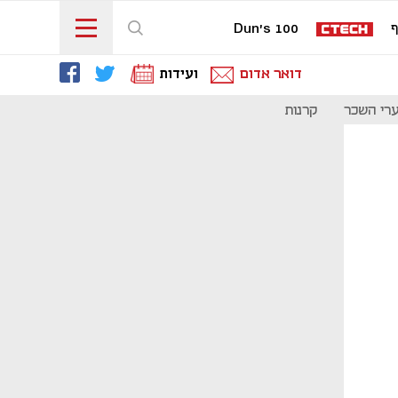
ף
Dun's 100
דואר אדום
ועידות
רי השכר
קרנות