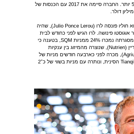
שבתחילת השנה היא נסחרה בכ־50% יותר. החברה סיימה את 2017 עם הכנסות של
בעל המניות הגדול (30%) ב־SQM הוא חוליו פונסה לרו (Julio Ponce Lerou), שהיה
אוגוסטו פינושה. לרו הגיש לפני כחודש לבית
המשפט בצ'ילה התנגדות לעסקה שבמסגרתה נמכרו 24% ממניות SQM, בטענה כי
היא תפגע בתחרות בענף. חברת נוטריין (Nutrien), שנוצרה מהמיזוג בין ענקיות
האשלג פוטאש (Potash) ואגריום (Agrium), מכרה לפני כארבעה חודשים מניות של
SQM בכ־4 מיליארד דולר ל־Tianqi Lithium הסינית, ונותרה עם מניות בשווי של כ־2