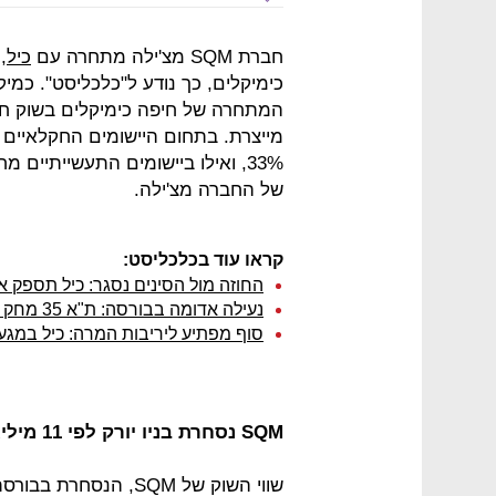
חברת SQM מצ'ילה מתחרה עם
כיל
,
המתחרה של חיפה כימיקלים בשוק ח
של החברה מצ'ילה.
קראו עוד בכלכליסט:
החוזה מול הסינים נסגר: כיל תספק אשלג במח
נעילה אדומה בבורסה: ת"א 35 מחק 1.4%, כיל איבדה 2.5%
סוף מפתיע ליריבות המרה: כיל במגע
SQM נסחרת בניו יורק לפי 11 מיליארד דולר