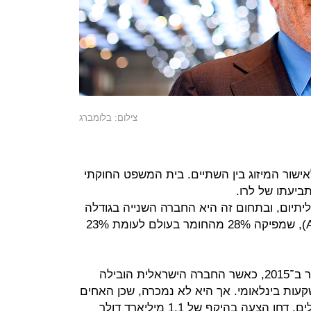
צילום: בלומברג
שור המיזוג בין השתיים. בית המשפט החוקתי
ביעתו של לרו.
ל SQM הוא הפקת ליתיום, ובתחום זה היא החברה השנייה בגודלה
בעולם, אחרי אלבמארלה (Albemarle), שמפיקה 28% מהחומר בעולם לעומת 23%
SQM פזלה לעבר חיפה כימיקלים כבר ב־2015, כאשר החברה הישראלית הובילה
עות בינלאומי. אך היא לא נמכרה, שכן האחים
ג'ולס ואדי טראמפ, בעלי חיפה כימיקלים, דחו הצעה בהיקף של 1.1 מיליארד דולר