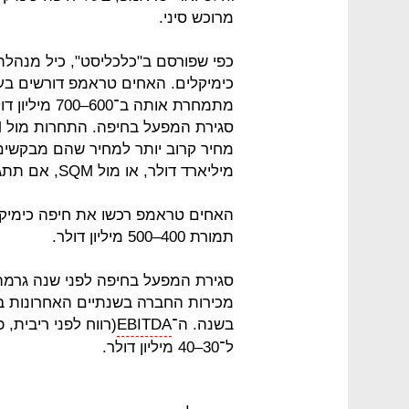
מרוכש סיני.
כפי שפורסם ב"כלכליסט", כיל מנהלת
כימיקלים. האחים טראמפ דורשים בעב
מתמחרת אותה 
מיליארד דולר, או מול SQM, אם תתגבש, צפויה להיות במזומן ובמניות.
תמורת 400–500 מיליון דולר.
סגירת המפעל בחיפה לפני שנה גרמה 
בשנה. ה־
EBITDA
(רווח לפני ריבית,
ל־30–40 מיליון דולר.