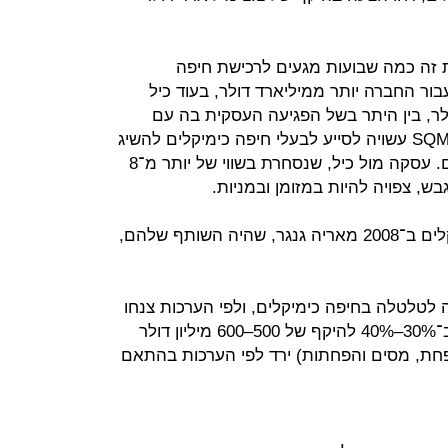
 זה כמה שבועות מגעים לרכישת חיפה
ור החברה יותר ממיליארד דולר, בעוד כיל
ב־600–700 מיליון דולר, בין היתר בשל הפגיעה העסקית בה עם
סגירת המפעל בחיפה. התחרות מול SQM עשויה לסייע לבעלי חיפה כימיקלים להשיג
מחיר קרוב יותר למחיר שהם מבקשים. עסקה מול כיל, שנסחרת בשווי של יותר מ־8
האחים טראמפ רכשו את חיפה כימיקלים ב־2008 מאריה גנגר, שהיה השותף שלהם,
לטלטלה בחיפה כימיקלים, ולפי הערכות צנחו
מכירות החברה בשנתיים האחרונות ב־30%–40% להיקף של 500–600 מיליון דולר
 פחת, מסים והפחתות) ירד לפי הערכות בהתאם