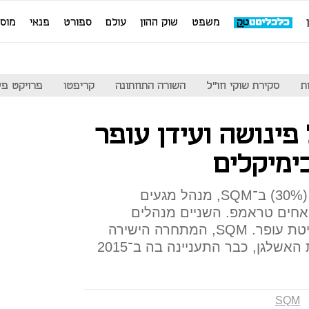
משפט
שוק ההון
עולם
ספורט
פנאי
מוס
ת
סקירת שוקי חו"ל
השורה התחתונה
קריפטו
פרויקט פע
ינושה ועידן עופר
ימיקלים
חוליו פונסה לרו, בעל השליטה (30%) ב־SQM, מנהל מגעים
חים טראמפ. השניים מנהלים
במקביל מגעים עם כיל, שבשליטת עופר. SQM, המתחרה הישירה
שלגן, כבר התעניינה בה ב־2015
SQM