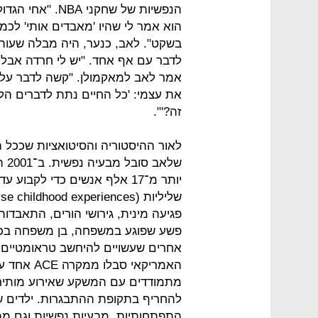
הנפשיות של שחקנ
הוא אמר לי שהיו 'מאבדים אותי' לכמה 
בשקט". לאב, כנער, היה מבלה שעות 
לדבר עם אף אחד. "יש לי חרדה אבל 
אמר לאב למאקמולן. "קשה לדבר על ז
את עצמי: 'כל החיים נתת לדברים הל
זה?'".
לאור ההיסטוריה והסיטואציות שככל 
יותר מ־17 אלף אנשים כדי לקב
פגיעה מינית, גירושי הורים, התאבדו
פשע שפוגע במשפחה, בן משפחה בכל
מתמודדים עם המשקע שאירוע מותיר ב
התפתחותיות, מבעיות נפשיות וגם מה