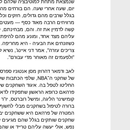
שנמצאת מתחת למוטיבציה שלהם לחזו
יום, שעה אחרי שעה. הם בורחים מ
בגלל שרבים מהם גדולים, חזקים וכל
מרוויחים הרבה מאוד כסף — מעטים ח
קשה לדמיין את זה. והם, מבחינתם, ק
עליהם מצד אחד, ומונע מהם להיפתח 
כשזונחים את הבעיה - היא מחריפה. 
"ולפעמים זה מאוחר מדי עבורם".
לאב ודמאר דהרוזן מסן אנטוניו ספר
של שחקני ה־NBA, שלפי
פרהאם כרופא הראשון שתפקידו לדאו
קומישינר הליגה, ומישל רוברטס, יו"ר
ברורה לטיפול בשחקנים מבלי לחשוף
המטרה של פרהאם היא ששחקנים יבינו
שחקנים שותקים בגלל שהם מגיעים ל
נפש, אולי יעשה עליהם טרייד או שהם 