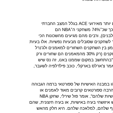
לפי המחקר, אפרו־אמריקאים סובלים יותר מאירועי ACE בגלל המצב החברתי
שרבים מהם נמצאים בו. בהתחשב בכך שכ־74% משחקני ה־NBA הם
ריקאים (ופחות מ־20% הם לבנים), ורבים מהם מגיעים מהשכונות הכי
לשחקנים שסובלים מבעיות נפשיות. אלו בעיות
ון בין השחקנים השחורים למאמנים ולג'נרל
מנג'רים שקובעים את גורלם של השחקנים (רק 30% מהמאמנים הם שחורים ורק
). "בהתחשב במקום שממנו באנו, זה נס שיש
מר צ'ארלס בארקלי, כוכב פילדלפיה לשעבר,
הו במבנה האישיות של ספורטאי ברמה הגבוהה
"הרבה ספורטאים קרובים מאוד לאמנים או
מוזיקאים מאוד מוכשרים במבנה האישיות שלהם", אומר פול שירלי, שחקן NBA
איזושהי בעיה באישיות, או בעיה חיצונית, שהם
נף שלהם, למלאכה שלהם. היא חלק מהאש