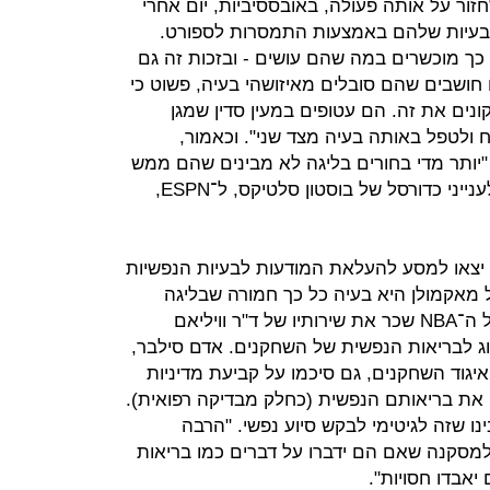
ר על אותה פעולה, באובססיביות, יום אחרי
הבעיות שלהם באמצעות התמסרות לספורט.
 כך מוכשרים במה שהם עושים - ובזכות זה גם
ושבים שהם סובלים מאיזושהי בעיה, פשוט כי
ונים את זה. הם עטופים במעין סדין שמגן
ולטפל באותה בעיה מצד שני". וכאמור,
"יותר מדי בחורים בליגה לא מבינים שהם ממש
צריכים עזרה", אמר דני איינג', נשיא לענייני כדורסל של בוסטון סלטיקס, ל־ESPN,
ס יצאו למסע להעלאת המודעות לבעיות הנפשיות
 הכתבות של מאקמולן היא בעיה כל כך חמורה שבליגה
החליטו לטפל בה. איגוד השחקנים של ה־NBA שכר את שירותיו של ד"ר וויליאם
ג לבריאות הנפשית של השחקנים. אדם סילבר,
 איגוד השחקנים, גם סיכמו על קביעת מדיניות
 את בריאותם הנפשית (כחלק מבדיקה רפואית).
 שזה לגיטימי לבקש סיוע נפשי. "הרבה
מסקנה שאם הם ידברו על דברים כמו בריאות
יאבדו חסויות".