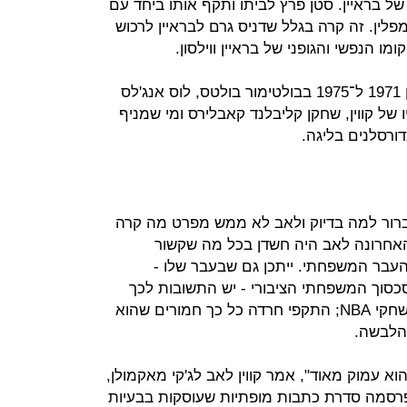
ו של בראיין. סטן פרץ לביתו ותקף אותו ביחד עם
לין. זה קרה בגלל שדניס גרם לבראיין לרכוש
סטן, אגב, היה שחקן NBA ששיחק בין 1971 ל־1975 בבולטימור בולטס, לוס אנג'לס
ו של קווין, שחקן קליבלנד קאבלירס ומי שמניף
ורסלנים בליגה.
א ברור למה בדיוק ולאב לא ממש מפרט מה קרה
אחרונה לאב היה חשדן בכל מה שקשור
 העבר המשפחתי. ייתכן גם שבעבר שלו -
כסוך המשפחתי הציבורי - יש התשובות לכך
שהוא סבל מהתקפי חרדה במהלך משחקי NBA; התקפי חרדה כל כך חמורים שהוא
הלבשה.
וא עמוק מאוד", אמר קווין לאב לג'קי מאקמולן,
 של ESPN, שהקיץ פרסמה סדרת כתבות מופתיות שעוסקות בבעיות