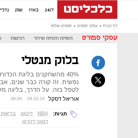
24/7
באזז
שוק
נדל"ן
דף הבית
עסקי ספורט
ספורט עולמי
עסקי ספורט
חסויות וזכויות שידור
רכישות
ס
בלוק מנטלי
40% מהשחקנים בליגת הכדו
נפשית. זה קורה כבר שנים, אב
לטפל בזה. על הדרך, בליגה מק
אוריאל דסקל
08:00
09.10.18
NBA
דיכאון
בריאות 
תגיות:
דמאר דהרוזן