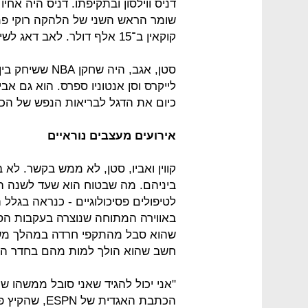
דניס ווילסון ובתקיפתו. דניס היה אחי
שומר הראש השני של הלהקה רוקי פמפ
קוקאין ב־15 אלף דולר. לאב דאג לשיקומו הנפשי והגופני של בראיין ווילסון.
לייקרס וסן אנטוניו ספרס. הוא גם אבי
כיום את הדגל לבריאות הנפש של הכד
אירועים מעצבים נוראיים
קווין ואביו, סטן, לא ממש בקשר. ל
ביניהם. מה שבטוח הוא שעד לשנה ה
לטיפולים פסיכולוגיים - כנראה בגלל
באווירה המתוחה שנוצרה בעקבות הס
חשב שהוא הולך למות מהם בחדר ה
"אני יכול להגיד שאני סובל ממשהו שה
הכתבת האגדית