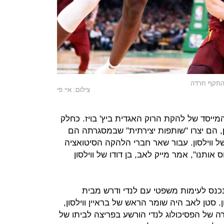
 התקף חרדה
צילום: איי פי
 המייסד של להקת הרוק האגדית ביץ' בויז. כחלק
ן, הם יצרו "שותפות יצירתית" שבמסגרתה הם
ל ווילסון. עבור שאר חברי הלהקה הסיטואציה
אותנו", אמר מייק לאב, בן דודו של ווילסון
נכנס לעימות משפטי עם לנדי ודרש מבית
סון. סטן לאב היה שומר הראש של בראיין ווילסון,
רה של הפסיכולוג לנדי הורשע בפריצה לביתו של