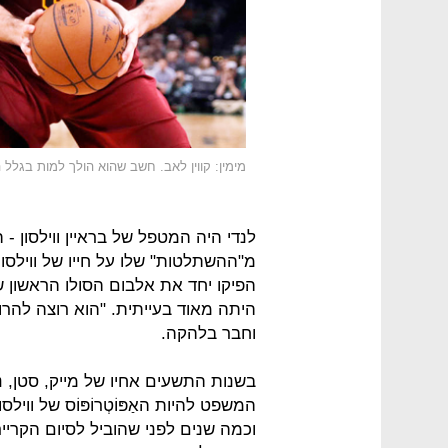
מימין: קווין לאב. חשב שהוא הולך למות בגלל
לנדי היה המטפל של בראיין ווילסון -
מ"ההשתלטות" שלו על חייו של ווילסו
הפיקו יחד את אלבום הסולו הראשון ש
היתה מאוד בעייתית. "הוא רוצה להרוס 
וחבר בלהקה.
בשנות התשעים אחיו של מייק, סטן, 
המשפט להיות האַפּוֹטְרוֹפּוֹס של וויל
וכמה שנים לפני שהוביל לסיום הקריי