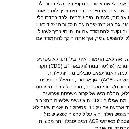
י NBA. "אחי הגדול אמר לי שהוא זוכר התקפי זעם שלי בתור ילד.
שבועות ואז הייתי חוזר. היה צריך לעזוב אותי
ארוכות, לעתים ימים שלמים, לבד בחדרו בלי
אני גם בא ממשפחה עם היסטוריה של דיכאון",
ה וקשה להתמודד עם זה. הייתי צריך לשאול
לו להשפיע עליך, איך אתה הולך להתמודד עם
הנראה לאב התמודד איתן בילדותו, לא מפתיע
שלאב סובל מבעיה נפשית. ב־2001 המרכז לשליטה במחלות בארה"ב (CDC) חקר
וע עד כמה האמריקאים סובלים מחוויות ילדות
שליליות (ACE - adverse childhood experiences) כגון אלימות, התעללות נפשית,
ת הורים/קרובי משפחה, מוות של קרובי משפחה,
א, מחלת נפש של קרוב משפחה ואירועים
אחרים שעשויים להיחשב טראומטיים. מה שגילו ב־CDC הוא ששני שלישים מהציבור
האמריקאי סבלו ממקרה ACE אחד עד ארבעה עד גיל 10. פסיכולוגים יאמרו שאם לא
נפש הילד, הוא עלול להפוך לפצע שיכול
להחריף בתקופת ההתבגרות. ילדים שסבלו מאירועי ACE רבים יסבלו יותר מבעיות
תמכרויות שונות.