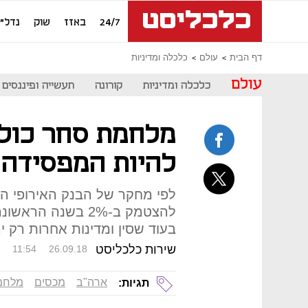
24/7
באזז
שוק
נדל"ן
דף הבית
עולם
כלכלה ומדיניות
עולם
כלכלה ומדיניות
קורונה
תעשייה ופיננסים
מלחמת סחר כולל
להיות המפסידה
לפי מחקר של הבנק האירופי המ
להצטמק ב-2% בשנה
בעוד שסין ומדינות אחרות רק ירו
שירות כלכליסט
11:54
26.09.18
ארה"ב
מכסים
מלחמ
תגיות: