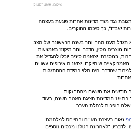
צילום: שאטרסטוק
גובת נגד מצד מדינות אחרות פוגעת בעצמה
ת יאבדו", כך סיכמו החוקרים.
קא תגדל מעט מהר יותר בשנה הראשונה של מצב
ות מוצרים מסין, הדבר יותר מיקוזז באמצעות
ות, במסגרתו יצואנים סינים יוכלו להגדיל את
מריקאיים שיתייקרו. יצואנים אירופים עשויים
למרות שהדבר יהיה תלוי במידת ההסתגלות
אחרות.
מה חודשים את חששם מהתחזקות
הפרוטקציוניזם בסחר. כלכלת האיחוד בת 19 המדינות הציגה האטה השנה, בעוד
שלה הופכות לנחלת העבר.
מפ
נאום בעצרת האו"ם והתייחס למלחמת
 לדבריו, "לאחרונה הטלנו מכסים נוספים