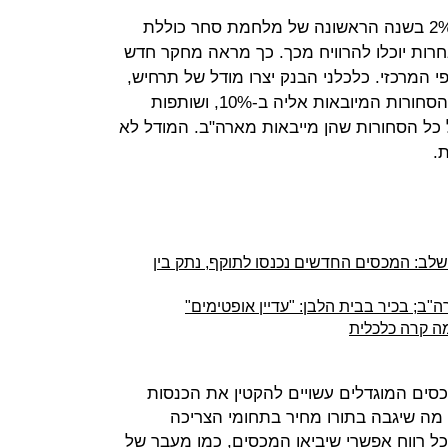
כלכלת ארה"ב עשויה להצטמק בעד 2% בשנה הראשונה של מלחמת סחר כוללת
חרות יוכלו להרוויח מכך. כך מראה מחקר חדש
פי המרכזי. כלכלני הבנק יצרו מודל של תרחיש,
בו ארה"ב מעלה את המכסים על כל הסחורות המיובאות אליה ב-10%, ושותפות
כל הסחורות שהן מייבאות מארה"ב. המודל לא
.
לב: המכסים החדשים נכנסו לתוקף, נתק בין
"ב; בכיר בבית הלבן: "עדיין אופטימים"
מה קרה כלכלית
סים המוגדלים עשויים להקטין את הכנסות
 מה שיגבה בתורו מחיר בתחומי הצריכה
ל רווח אפשרי שיביאו המכסים, כמו מעבר של