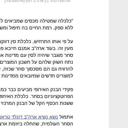
מלחמת סחר בין ארה"ב לסין (אילוסטרציה)
"כלכלה שמטילה מכסים שמביאים לת
ללא ספק. רמת החיים בה תיפול ומשרו
על פי אותו התרחיש, כלכלת סין דוו
מעין זה. בעוד ארה"ב אמנם תייבא פח
סחר מוגבר שיהיה לסין עם מדינות אחר
נתח השוק שלהם על חשבון המוצרים הא
להרוויח גם הם מסכסוך סחר שכזה, 
למוצרים חדשים שמיובאים ממדינות 
פקידי הבנק האירופי מביעים כבר כ
ששנות הכסף הקל של הבנק המרכזי 
אתמול
נשא נשיא ארה"ב דונלד טרא
הסחר העולמית, שהחלה ביוזמת ארצו.