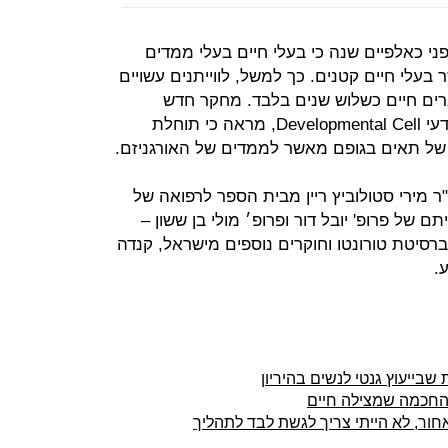
לפני כאלפיים שנה כי בעלי חיים בעלי ממדים
 בעלי חיים קטנים. כך למשל, לווייתנים עשויים
ה, בעוד שעכברים חיים כשלוש שנים בלבד. מחקר חדש
שהתפרסם לאחרונה בכתב העת המדעי Developmental Cell, מראה כי תוחלת
ם של תאים בגופם מאשר לממדים של האורגניזם.
"ר מירי סטולוביץ ריין מבית הספר לרפואה של
 של פרופ' יובל דור ופרופ׳ מולי בן ששון –
ברסיטת טורונטו וחוקרים נוספים מישראל, קנדה
.
שבייעוץ גנטי לנשים בהיריון
 החכמה שמצילה חיים
ור, לא הייתי צריך לגשת לבד לתהליך