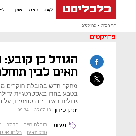
24/7
באזז
שוק
נדל"ן
דף הבית
פרויקטים
פרויקטים
הגודל כן קובע: 
תאים לבין תוחלת
מחקר חדש בהובלת חוקרים מהא
בטבע בחרו באסטרטגיית גדילה
גדולים באיברים מסוימים, על 
יונתן סידון
09:34
25.07.18
תוחלת חיים
הדסה
ה
תגיות:
גודל תאים
חלבון mTOR