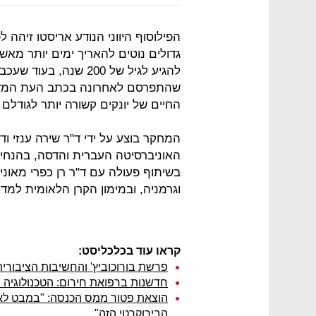
הפילוסוף היווני הנודע אריסטו זיהה 
גדולים נוטים להאריך ימים יותר מאשר
להגיע לגיל של 200 שנ
החיים של יונקים קשורה יותר לגודל
המחקר בוצע על ידי ד"ר שירה ענזי וד
האוניברסיטה העברית והדסה, בהנחייתם
בשיתוף פעולה עם ד"ר רן כפרי מאוני
וגרמניה, ובמימון הקרן הלאומית למדע
קראו עוד בכלכליסט:
פרשת בורוכוביץ' והחשיבות הציבורית 
חדשנות ברפואת חירום: הטכנולוגיה
הוצאת פטור ממס הכנסה: "במבט לאח
הבירוקרטי הזה"