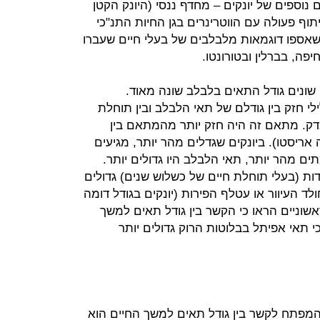
גמאות של לבלבים מ־22 מינים נוספים של יונקים – מחדף ננסי (היונק הקטן
יתוף פעולה עם הווטרינרים בגן החיות התנ"כי
, שאספו דוגמאות מלבלבים של בעלי חיים שעברו
פה, בברלין ובטורונטו.
ם שונים גודל התאים בלבלב שונה מאוד.
חזק בין גודלם של תאי הלבלב ובין תוחלת
דק. מתאם זה היה חזק יותר מהמתאם בין
אריסטו). ביונקים שגדלים מהר יותר, מגיעים
ים מהר יותר, תאי הלבלב היו גדולים יותר.
ות (בעלי תוחלת חיים של כשלוש שנים) גדולים
 העיוור או עטלף הפירות (יונקים בגודל דומה
אים ראשוניים הראו כי הקשר בין גודל תאים למשך
י תאי אפיתל בבלוטות הרוק גדולים יותר
המפתח לקשר בין גודל תאים למשך החיים הוא