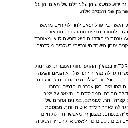
mTO. חלבון חשוב זה ידוע כמשפיע הן על גודלם של תאים והן על
ר בין שני היבטים אלה.
כי הקשר בין גודל תאים לתוחלת חיים מתקשר
בלות להסבר תופעת ההזדקנות. התיאוריה
הידועה בשם Antagonistic Preliotropy גורסת כי הזדקנות היא תופעת לוואי מאוחרת
ים יתרון הישרדותי ורבייתי בשלבים מוקדמים
"השערת העבודה שלנו היא שפעילות mTOR במהלך ההתפתחות העוברית, שגורמת
שרת גדילה מהירה יותר של האורגניזם והגעה
סביר פרופ' דור. "אולם מצב זה גורם להזדקנות
ם מסוימים, כגון עכברים וחדפים, 'בחרו'
לה מהירה, המבוססת בין השאר על ייצור
ם קצרה יותר. לעומתם, במינים אחרים של
– הגדילה לאחר הלידה איטית יותר, מבוססת
ליה בנפחם. מנגנון זה מאפשר תוחלת חיים
ויים רבים נוספים כדי לאשש או להפריך השערה