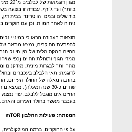
מגוון דו
ביותר) ועד ג'ירף. עבודה זו בוצעה בש
בירושלים ובמכון הווטרינרי בבית דגן
ניתוח לאחר המוות, וכן עם חוקרים בחי
תוצאות העבודה הראו כי במיני יונקי
להפתעת החוקרים, נמצא מתאם שלילי 
החיים המקסימלית של מין היונק הנב
ממדי הגוף ותוחלת החיים (כפי שזיהה 
מהר יותר לבגרות מינית, מזדקנים ומת
לדוגמה: תאי הלבלב בעכברים ובחולד
בהרבה מאלה של החולד העירום, החולד
שחיים כ-30 שנה ומעלה). ממצ
החיים אינו מוגבל ללבלב. עוד נמצא כ
בעכבר מאשר בחולד העירום והאדם.
המפתח: פעילות החלבון mTOR
על פי החוקרים, ברמה המולקולרית, 