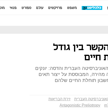
משפט
פרויקטים
עולם
ספורט
פנאי
מוס
הקשר בין גודל
 חיים
וניברסיטה העברית והדסה: יונקים
 מהירה, המבוססת על ייצור תאים
חשבון תוחלת החיים שלהם
אוניברסיטה העברית
זירת הבריאות
Antagonistic Preliotropy