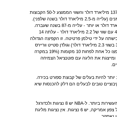
50 הקבוצות השוות ביותר שוות יחדיו 137 מיליארד דולר והשווי הממוצע ל-50 הקבוצות
הוא 2.74 מיליארד דולר - שיא כל הזמנים (עלייה מ-2.5 מיליארד דולר בשנה שלפני).
בסך הכל יש 106 קבוצות ששוות מיליארד דולר או יותר - עלייה מ-87 בשנה שעברה.
יוסטון רוקטס, שממוקמת במקום ה-40 עם שווי של 2.2 מיליארד דולר - עלתה 14
 שווי של 33%) לאחר רכישתה על ידי טילמן פרטיטה. זו הקפיצה הגדולה
ביותר בטבלה. ברוקלין נטס (מקום 36 בשווי 2.3 מיליארד דולר) וגולדן סטייט ווריירס
(מקום 10 בשווי 3.1 מיליארד דולר) קפצו כל אחת לפחות 10 מקומות (19% במקרה
ה של הנטס) ומייצגת את הליגה עם פוטנציאל הצמיחה
ם.
 יותר להיות בעלים של קבוצת ספורט בכירה.
יבוציים טובים לבעלים הם דלק להכנסות שיא
ל-NFL יש 29 נציגות בין 50 הקבוצות העשירות ביותר. ל-NBA יש 8 נציגות ולכדורגל
האירופי 7. ל-MLB, ליגת הבייסבול של צפון אמריקה, יש 6 נציגות. אין נציגות מליגת