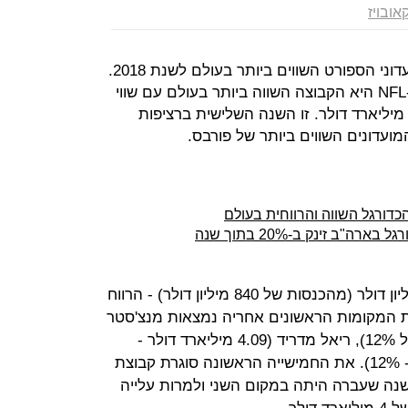
ובויז
מגזין פורבס פרסם את רשימת 50 מועדוני הספורט השווים ביותר בעולם לשנת 2018.
דאלאס קאובויז, קבוצת הפוטבול מה-NFL היא הקבוצה השווה ביותר בעולם עם שווי
עלה ב-14% מהעונה שעברה ל-4.8 מיליארד דולר. זו השנה השלישית ברציפות
ועדונים השווים ביותר של פורבס.
הכדורגל השווה והרווחית בעולם
"ב זינק ב-20% בתוך שנה
לקאובויז היה רווח תפעולי של 350 מיליון דולר (מהכנסות של 840 מיליון דולר) - הרווח
ת המקומות הראשונים אחריה נמצאות מנצ'סטר
יונייטד (4.12 מיליארד דולר - עלייה של 12%), ריאל מדריד (4.09 מיליארד דולר -
14%) וברצלונה (4.06 מיליארד דולר - 12%). את החמישייה הראשונה סוגרת קבוצת
שבשנה שעברה היתה במקום השני ולמרות עלייה