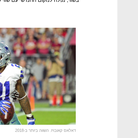
בשווי, נפלה למקום החמישי עם שווי של 4 מיליארד ד
דאלאס קאובויז. השווה ביותר ב-2018