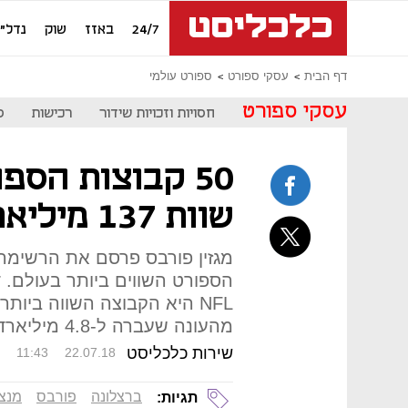
24/7
באזז
שוק
נדל"ן
דף הבית
עסקי ספורט
ספורט עולמי
עסקי ספורט
חסויות וזכויות שידור
רכישות
ס
50 קבוצות הספ
שוות 137 מיליארד דולר ביחד
הספורט השווים ביותר בעולם. 
מהעונה שעברה ל-4.8 מיליארד דולר
שירות כלכליסט
11:43
22.07.18
ברצלונה
פורבס
מנצ'
תגיות: