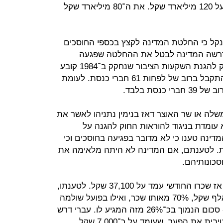
כדי לכסות חלק מהגירעון, שעמד אז על 120 מיליארד שקל. את ה־80 מיליארד שקל
ל כי החלטת המדינה לקצץ בכספי החוסכים
נדרשה המדינה לבטל את ההחלטה שפגעה
בתנאי החיסכון של העמיתים, שכן חוק להגנת השקעות הציבור שנחקק ב־1984 קובע
כי חקיקה שפוגעת בחוסכים חייבת להתקבל ברוב של לפחות 61 חברי כנסת. לעומת
נסת בלבד.
שלה או שר האוצר דאז בנימין נתניהו לאשר את
 עומדת בניגוד להוראות החוק להגנה על
מדינה טענו כי לא מדובר בפגיעה בחוסכים וכי
. לטענתם, אם המדינה לא היתה מלאימה את
כונותיהם.
התובע עברי פרש לגמלאות ב־2011, אז שכרו החודשי עמד על 37,100 שקל. לטענתו,
הקצבה המגיעה לו עומדת על כ־26 אלף שקל, 70% מאותו שכר, ואילו בפועל שולמה
לו קצבה של כ־19 אלף שקל בחודש - סכום הנמוך בכ־26% מזה המגיע לו. עברי דרש
מהקרנות הוותיקות להשלים רטרואקטיבית את הפער, שעומד על כ־7,000 שקל