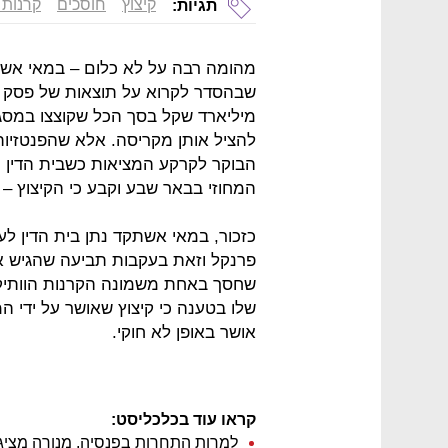
קיצוץ
חוסכים
קרנות 
תגיות:
מהומה רבה על לא כלום – במאי אשת
מיליארד שקל בסך הכל שקוצצו במסג
להציל אותן מקריסה. אלא שהפנטזיו
הבוקר לקרקע המציאות כשבית הדין 
המחוזי בבאר שבע וקבע כי הקיצוץ – ח
כזכור, במאי אשתקד נתן בית הדין ל
פרנקל וזאת בעקבות תביעה שהגיש אר
שחסך באחת משמונה הקרנות הוותיק
שלו בטענה כי קיצוץ שאושר על ידי 
אושר באופן לא חוקי.
קראו עוד בכלכליסט:
למרות התחרות בפנסיה, מנורה מציגה עליה של 33%