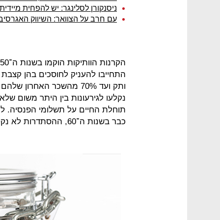
ניסנקורן לסלינגר: יש להפחית מיידי
עם חרב על הצוואר: השיווק האגרסיבי
התחייבו להעניק לחוסכים בהן קצבת פנ
ותק ועד 70% מהשכר האחרון 
נקלעו לגירעונות בין היתר משום ש
תוחלת החיים על תשלומי הפנסיה. למ
כבר בשנות ה־60, ההסתדרות לא נקטה צעדים להבראתן.