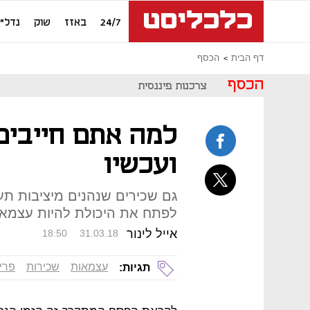
24/7
באזז
שוק
נדל"ן
דף הבית
הכסף
הכסף
צרכנות פיננסית
למה אתם חייבים
ועכשיו
גם שכירים שנהנים מיציבות תע
לפתח את היכולת להיות עצמאי
אייל לינור
18:50
31.03.18
עצמאות
שכירות
פרי
תגיות: