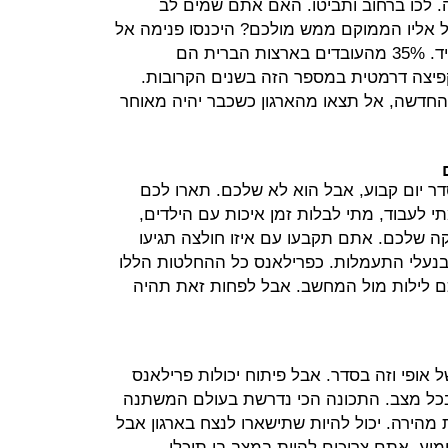
ה. לכו ברחוב ותביטו. האם אתם שמים לב
 we work או המקביל אליו הממוקם ממש מולכם? היכנסו פנימה אל
הלובי ותראו את הקולגות שלכם לעתיד. 35% מהעובדים בארצות הברית הם
פיצה דרמטית במספר הזה בשנים הקרובות.
החדשה, אל תצאו מהארגון כשכבר יהיה מאוחר
סדר יום קבוע, אבל הוא לא שלכם. תארו לכם
 לעבוד, מתי לבלות זמן איכות עם הילדים,
ה שלכם. אתם תקבעו עם איזו חולצה תגיעו
נעלי התעמלות. כפרילאנס כל ההחלטות הללו
לכם לילות מול המחשב. אבל לפחות זאת תהיה
ל אופי וזה בסדר. אבל פיתוח יכולות פרילאנס
כל מצב. התכונה הכי נדרשת בעולם המשתנה
 מהירה. יכול להיות שתישארו לנצח בארגון אבל
מוע. אתם צריכים להיות במצב בו תוכלו