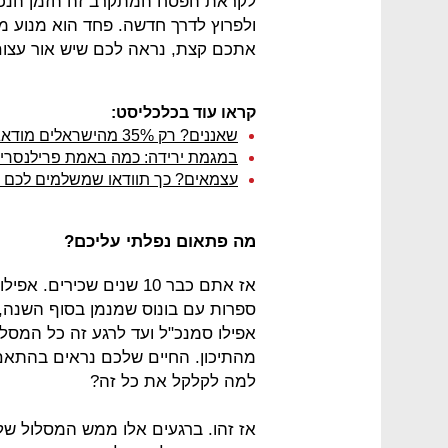
לקראת הפסח המתקרב זה הזמן הנכון
ולפרוץ לדרך חדשה. פחד הוא מנוע מ
אתכם קצת, נראה לכם שיש אור עצו
קראו עוד בכלכליסט:
שאננים? רק 35% מהישראלים מודאגים מעתידם התעסוקתי
במגמת ירידה: כמה באמת פרילנסרים
עצמאים? כך תוודאו שמשלמים לכם ב
מה פתאום נפלתי עליכם?
ספרות עם בונוס שמנמן בסוף השנה, 
אפילו סמנכ"ל ועד לרגע זה כל המסל
מהתיכון. החיים שלכם נראים בהתאם
למה לקלקל את כל זה?
אז זהו. ברגעים אלו ממש המסלול 