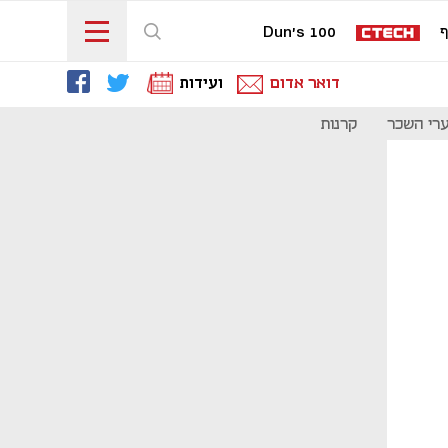
ף
Dun's 100
דואר אדום
ועידות
רי השכר
קרנות