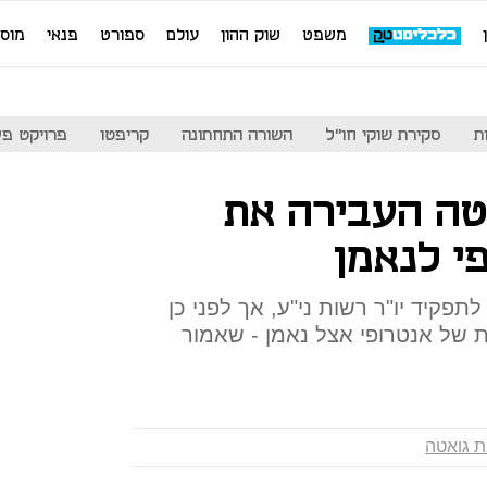
משפט
שוק ההון
עולם
ספורט
פנאי
מוס
ת
סקירת שוקי חו"ל
השורה התחתונה
קריפטו
פרויקט פע
אטה העבירה את
י לנאמן
פקיד יו"ר רשות ני"ע, אך לפני כן
 של אנטרופי אצל נאמן - שאמור
ת גואטה