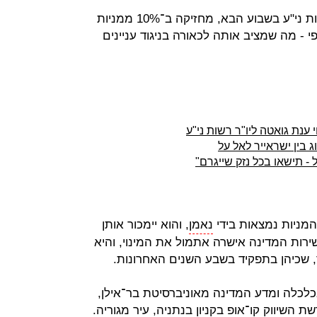
ענת גואטה, שתיכנס לתפקיד יו"ר רשות ני"ע בשבוע הבא, מחזיקה ב־10% ממניות
- מה שמציב אותה לכאורה בניגוד עניינים
 ענת גואטה ליו"ר רשות ני"ע
בין ישראייר לאל על
 תישאו בכל נזק שייגרם"
המניות נמצאות בידי
נאמן
, והוא יימכור אותן
שירות המדינה אישרה אתמול את המינוי, והיא
, שכיהן בתפקיד בשבע השנים האחרונות.
אשון בכלכלה ומדע המדינה מאוניברסיטת בר־אילן,
ת השיווק קו־אופ בקניון בנתניה, עיר מגוריה.