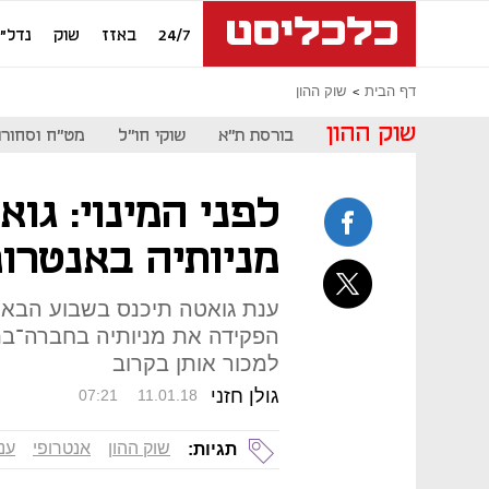
24/7
באזז
שוק
נדל"ן
דף הבית
שוק ההון
שוק ההון
בורסת ת"א
שוקי חו"ל
מט"ח וסחורו
לפני המינוי: גו
מניותיה באנטרופ
ענת גואטה תיכנס בשבוע הבא לת
הפקידה את מניותיה בחברה־בת
למכור אותן בקרוב
גולן חזני
07:21
11.01.18
שוק ההון
אנטרופי
ענ
תגיות: