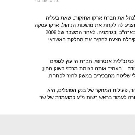
צילום: ענר גרין
ן 2005 ל־2008, עברה לנהל את חברת ארקו אחזקות, שאת בעליה
הציע לה לקחת את מושכות הניהול. ארקו עסקה
בפעילות השקעות ומימון ליזמי נדל"ן בארה"ב ובגרמניה. לאחר המשבר של 2008
 קיבלה הצעה להקים את מחלקת האשראי
נכ"לית אנטרופי, חברת הייעוץ לגופים
דה – העמיד אותה בצומת מרכזי בשוק ההון;
י שליטה מהבכירים במשק לחזר לפתחה.
ר, פעילות המחקר של בנק הפועלים, היא
רה לעמוד בראש רשות ני"ע כמועמדת של שר