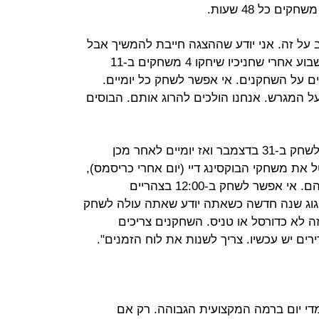
על זה. אני יודע שההצגה חייבת להמשיך אבל
זה לא נורמלי" אמר פפ גווארדיולה השבוע אחרי שחניכיו שיחקו 4 משחקים ב-11
ם על השחקנים. אי אפשר לשחק כל יומיים.
ל המגרש. אנחנו הולכים להרוג אותם. הבוסים
הבוס של סיטי הוסיף: "זה לא נורמלי לשחק ב-31 בדצמבר ואז יומיים לאחר מכן
את משחקי הבוקסינג דיי (יום אחרי כריסמס),
הם מסורת אבל צריך קצת לרווח ביניהם. אי אפשר לשחק ב-12:00 בצהריים
31 בדצמבר, ולחגוג שנה חדשה כשאתה יודע שאתה עולה לשחק
ל זה לא כדורסל או טניס. השחקנים צריכים
ים יש עכשיו. צריך לשנות את לוח הזמנים".
די יום ברמה המקצועית הגבוהה. רק אם