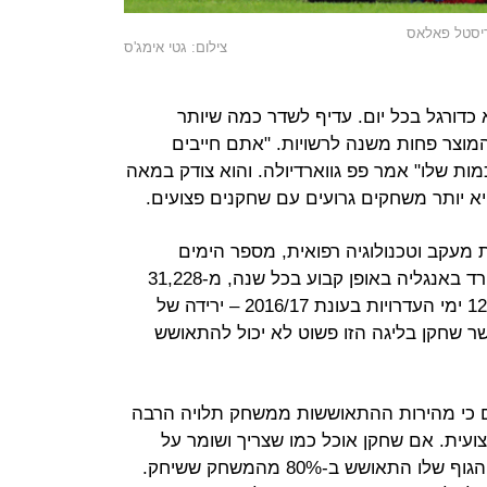
קריסטל פאלאס
צילום: גטי אימג'ס
כדורגל בכל יום. עדיף לשדר כמה שיותר
מוצר פחות משנה לרשויות. "אתם חייבים
ות שלו" אמר פפ גווארדיולה. והוא צודק במאה
א יותר משחקים גרועים עם שחקנים פצועים.
ית מעקב וטכנולוגיה רפואית, מספר הימים
שמפספסים השחקנים בגלל פציעות ירד באנגליה באופן קבוע בכל שנה, מ-31,228
ימי היעדרויות בעונת 2014/15 ל-12,907 ימי העדרויות בעונת 2016/17 – ירידה של
שר שחקן בליגה הזו פשוט לא יכול להתאושש
ם כי מהירות ההתאוששות ממשחק תלויה הרבה
עית. אם שחקן אוכל כמו שצריך ושומר על
הגוף שלו 24/7 אז אחרי שלושה ימים הגוף שלו התאושש ב-80% מהמשחק ששיחק.