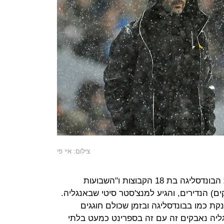
צילום: איי פי
4 שנים עברו, ופפ גווארדיולה עזב את הבונדסליגה בת 18 הקבוצות ו"השבועות
(7/8 ימים בהם יש 3 משחקים) הנדירים, והגיע למנצ'סטר סיטי שבאנגליה.
ת כמו בבונדסליגה ובזמן שכולם חוגגים
יה נאבקים זה עם זה בספרינט כמעט בלתי