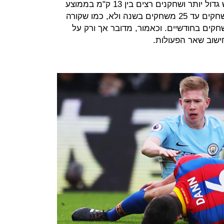
(Australian Rules Football). המגרש גדול יותר ושחקנים רצים בין 13 ק"מ בממוצע
ל-15-18 ק"מ בממוצע. אך הם גם משחקים עד 25 משחקים בשנה ולא, כמו שקורה
יה בדצמבר וינואר, כ-17/18 משחקים בחודשיים. וכאמור, מדובר אך ורק על
ישוב שאר הפעולות.