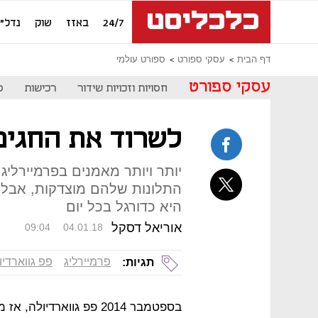
24/7
באזז
שוק
נדל"ן
דף הבית
עסקי ספורט
ספורט עולמי
עסקי ספורט
חסויות וזכויות שידור
רכישות
ס
לשרוד את החגים
יותר ויותר מאמנים בפרמיירליג
התלונות שלהם מוצדקות, אבל 
היא כדורגל בכל יום
אוריאל דסקל
09:04
04.01.18
פרמיירליג
פפ גווארדיו
תגיות:
בספטמבר 2014 פפ גווארדיו