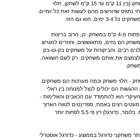
מחשבים ק"מ ששחקנים עוברים במשחק (בין 11 ק"מ עד 15 ק"מ לשחקן, תלוי
תי נתפס שדורשים מהם לעשות זאת כל יומיים.
ים, הוא גם הזוי.
כדורסלנים ב-NBA עושים ממוצע של פחות מ-4 ק"מ במשחק. כן, הרוב בריצות
שחק הם נחים, מתאוששים, וחוזרים למגרש.
לנים רבים. והביקורות על משחקים בק-טו-בק
ום) רבות. וב-NBA מנסים לצמצם את אותם משחקים. רק לשם השוואה,
ים בין 5 ל-8 ק"מ במשחק - תלוי משחק וכמה מערכות הם משחקים.
ההגשות הם יכולים לנצל למנוחה בין ראלי
עיקרי הוא להתמודד עם הכאבים והאלימות -
 ובעיקרון רק מעטים רצים באמת, ספרינטים לטווח הארוך
(דמוי כדורגל). שחקן פוטבול רץ 2 ק"מ. כלומר, כדורגלן רץ פי 5.5 לפחות יותר
תר משחקני כדורגל בממוצע - כדורגל אוסטרלי