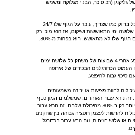
גליקוגן (רב סוכר, הבנוי מגלוקוז ומשמש
ו.
כלומר, אם שחקן הוא מקצוען על, אוכל בדיוק כמו שצריך, עובד על הגוף שלו 24/7
לו שלושה ימי התאוששות ושיקום, אז הוא מוכן רק
ב-80% למשחק הבא שלו. אחרי יומיים הגוף שלו לא מתאושש. הוא בפחות מ-80%.
מחקרים נוספים הראו שהסיכוי להיפצע אחרי 4 שבועות של משחק כל שלושה ימים
וח השנה העמוס הכדורגלנים הבכירים של אירופה
יכולים לחוות פציעות או ירידה משמעותית
 זה נורא עבור האוהדים, שמשלמים המון כסף
כדי לראות את הכדורגלנים הטובים ביותר רק ב-80% מהיכולת שלהם. זה נורא עבור
כולות להרשות לעצמן רוטציה גבוהה בין שחקנים
ם או שלוש חזיתות, וזה נורא עבור הכדורגל
ם.