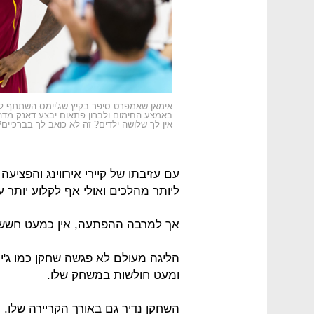
אימאן שאמפרט סיפר בקיץ שג'יימס השתתף לעי
באמצע החימום ולברון פתאום יבצע דאנק מדה
אין לך שלושה ילדים? זה לא כואב לך בברכיים?
עם עזיבתו של קיירי אירווינג והפציעה
ליותר מהלכים ואולי אף לקלוע יותר ע
אך למרבה ההפתעה, אין כמעט חשש מ
הליגה מעולם לא פגשה שחקן כמו ג'יימס
ומעט חולשות במשחק שלו.
השחקן נדיר גם באורך הקריירה שלו. 