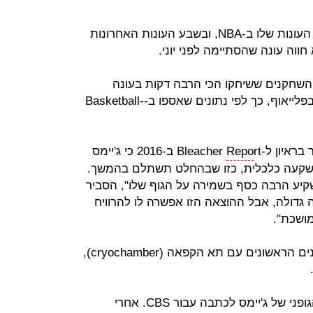
ג'יימס העפיל לפלייאוף ב-12 מבין 14 העונות שלו ב-NBA, ובשבע העונות האחרונות
במקום ה-28 ברשימת השחקנים ששיחקו הכי הרבה דקות בעונה
הסדירה, והוא שני מבחינת משחקים בפלייאוף, כך לפי נתונים שאספו ב-Basketball-
 ל-Bleacher
Repo
rt ב-2016 כי ג'יימס
השקעה כלכלית, כזו שבהחלט תשתלם בהמשך.
קיע הרבה כסף בשמירה על הגוף שלו", הסביר
 גדולה, אבל ההוצאה הזו אפשרה לו להרוויח
ושכת".
לפי הדיווחים, ג'יימס היה אחד השחקנים הראשונים עם תא הקפאה (cryochamber),
ב-2015, קן ברגר חשף את המשטר הגופני של ג'יימס לכתבה עבור CBS. אחרי