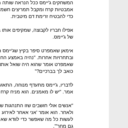
המשחקים ג'יימס ככל הנראה שותה מ
אמבטיות קרח ומקבל תמריצים חשמליי
כדי להבטיח זרימת דם מיטבית.
אפילו חבריו לקבוצה, שמקיפים אותו 
של ג'יימס.
אימאן שאמפרט סיפר בקיץ שג'יימס ה
ובתחרויות אחרות. "נהיה באמצע החי
שאמפרט אומר שהוא היה שואל אותו:
כואב לך בברכיים?"
לדבריו, ג'יימס מתעדף מנוחה, התאוש
אמר. "יש לו מאמנים. הוא מניח קרח 
"אנשים אולי חושבים שזו התנהגות של
ולאחר. הוא אומר 'אני אאחר לאירוע ה
לעשות כל מה שאפשר כדי לוודא שאני
גם מחר'".