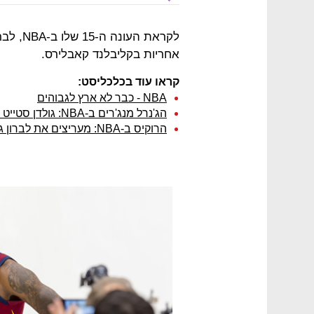
אחריות בקליבלנד קאבלירס.
קראו עוד בכלכליסט:
NBA - כבר לא ארץ לגבוהים
הג'נרל מנג'רים ב-NBA: גולדן סטייט תזכה באליפות, לברון ג'יימס ב-MVP
הרוקיס ב-NBA: מעריצים את לברון ג'יימס, לא מתלהבים מסטפן קארי