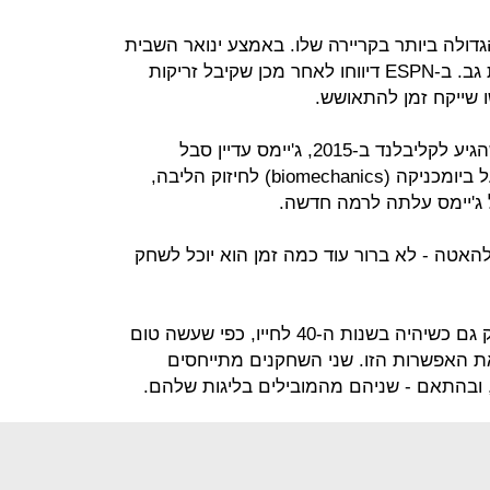
ת הגדולה ביותר בקריירה שלו. באמצע ינואר השבית
את עצמו לשבועיים כדי לטפל בבעיות גב. ב-ESPN דיווחו לאחר מכן שקיבל זריקות
 שייקח זמן להתאושש.
ריצ'רד ג'פרסון אמר בפודקאסט כי כשהגיע לקליבלנד ב-2015, ג'יימס עדיין סבל
מבעיות בגב. לדבריו, הוא המליץ לו על ביומכניקה (biomechanics) לחיזוק הליבה,
 ג'יימס עלתה לרמה חדשה.
אטה - לא ברור עוד כמה זמן הוא יוכל לשחק
השחקן לא הכריז כי הוא מתכוון לשחק גם כשיהיה בשנות ה-40 לחייו, כפי שעשה טום
את האפשרות הזו. שני השחקנים מתייחסים
 ובהתאם - שניהם מהמובילים בליגות שלהם.