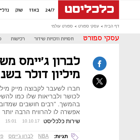
24/7
באזז
שוק
נדל"ן
דף הבית
עסקי ספורט
ספורט עולמי
עסקי ספורט
חסויות וזכויות שידור
רכישות
ס
מיליון דולר בשנ
לכושר ולבריאות שלו כמו להש
בהמשך. "רבים חושבים שמדובר
אפשרה לו להרוויח הרבה יותר 
שירות כלכליסט
15:01
10.10.17
NBA
לברון ג'יימס
פצ
תגיות: