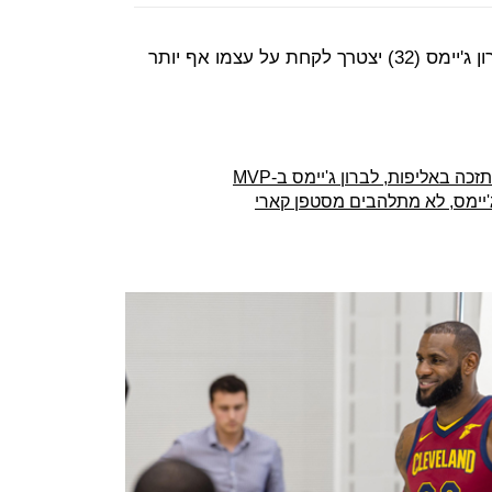
לקראת העונה ה-15 שלו ב-NBA, לברון ג'יימס (32) יצטרך לקחת על עצמו אף יותר