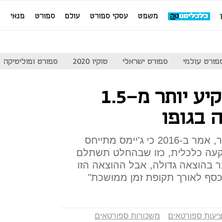
משפט
עסקי ספורט
עולם
ספורט
פנאי
מ
פורט עולמי
ספורט ישראלי
טוקיו 2020
ספורט ופוליטיקה
לברון ג'יימס משקיע יותר מ-1.5
ה בגופו
חברו לשעבר לקבוצה מייק מילר, אמר ב-2016 כי ג'יימס מתייחס
קעה כלכלית, כזו שבהחלט תשתלם
 בהוצאה גדולה, אבל ההוצאה הזו
כסף לאורך תקופת זמן ממושכת"
יעות ספורטאים
משכורות ספורטאים