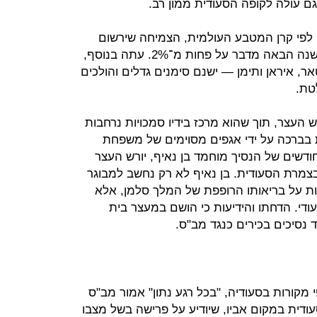
גם עולה לקופה הסעודית ממון רב.
 לפי קרן המטבע העולמית, הצמיחה שירשום
השנה תהיה מזערית (0.1%) והצפי לשנה הבאה מדבר על פחות מ־2%. עתה בנוסף,
 איראן ותימן — ישנם סימנים גדלים והולכים
טת.
 העצר, תוך שהוא מרכז בידיו סמכויות נרחבות
בברכה על ידי אגפים מסוימים של משפחת
דשים של הנסיך מוחמד בן נאיף, יורש העצר
בצמרת הסעודית. בן נאיף לא רק נחשב למבוגר
ות על בריאותו הרופפת של המלך סלמן, אלא
ודי. הדחתו והידיעות כי הושם במעצר בית
 נסיכים בכירים כנגד מב"ס.
 מקורות בסעודיה, "בכל רגע נתון" אמור מב"ס
דית במקום אביו, שיודיע על פרישה בשל מצבו