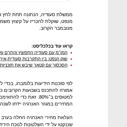
ממשלת סעודיה, הנתונה תחת לחץ פני
מנפט, שוקלת להכריז על קיצוץ משמעו
מנובמבר הקרוב.
קראו עוד בכלכליסט:
המו"מ עם סעודיה התפוצץ והחרם ע
שוק הנפט: בין התקרבות סעודית-אירא
הסכסוך עם קטאר שיבש את תוכניות 
לפי סוכנות הידיעות בלומברג, בכדי
אמורה להתכנס בשבועות הקרובים כדי
למטוסים ב־80%. זאת כד
המחירים במגזר האנרגיה יידחו לשנה
העלאת מחירי האנרגיה החלה בערב הסעודית בשלהי
שננקטו על ידי השלטונות לנוכח הי