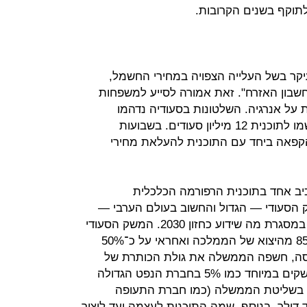
 לתוקף בשנים הקרובות.
קר בשל העלייה הצפויה במחירי החשמל,
"חשבון האזרח". זאת אמורה לסייע למשפחות
על אנרגיה. השלטונות בסעודיה נדהמו
להיווכח, כי בתוך שבועות ספורים נרשמו לתוכנית 12 מיליון סעודים. בשבועות
קפאה ביחד עם התוכנית להעלאת מחירי
כיב אחד בתוכנית הרפורמה הכלכלית
סעודי — הגדול והחשוב בעולם הערבי —
מהתלות המוחלטת בהכנסות הנפט, במסגרת מה שידוע כחזון 2030. המשק הסעודי
מכור למגזר הנפט והגז שמהווה כ־85% מהיצוא של הממלכה ואחראי על כ־50%
נסה, חשפה הממשלה את גולת הכותרת של
התוכנית: מכירת אחזקות בנכסים נחשקים במיוחד כמו 5% בחברת הנפט הגדולה
ת בשליטת הממשלה (כמו חברת התעופה
ווי כולל של 200 מיליארד דולר. בנוסף, שמה התוכנית לעצמה יעד ליצור