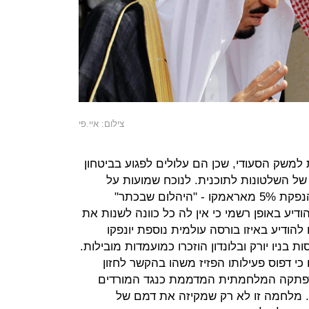
צילום: איי.פי
ת למשק הסעודי, שכן הם עלולים לפגוע בביטחון
ל השלטונות לתוכנית. לנוכח שמועות על
דחייה אפשרית מ־2018 ל־2019 של הנפקת 5% מאראמקו - "היהלום שבכתר"
יע באופן רשמי כי אין לה כל כוונה לשנות את
להודיע באיזו בורסה עולמית נוספת יונפקו
בניו יורק ובלונדון הוזכרו כמועמדות מובילות.
קריו של מב"ס (32) טוענים כי דפוס פעילותו הפזיז משהו בהקשר לחזון
 להרפתקה המלחמתית המדממת כנגד המורדים
ן. מלחמה זו לא רק שמקיזה את דמם של