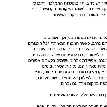
לך הצעיר ביותר בתולדות הממלכה. ייתכן כי
 תואר כבוד "שומר המקומות הקדושים", כדי
מצד הגוורדיה הוותיקה במשפחה.
כים וניכרים בשטח. במהלך השבועיים
ם נרחב, כאשר המכנה המשותף לכל העצורים
של יורש העצר הכוחני. הראשונים להיעצר היו
יים לעמוד בדרכו להפיכתה של ערב הסעודית
המערב. אנשי דת אלה מואשמים בקשרים אסורים
מדת מאחוריהם, נסיכות קטאר. בימים
 אקדמאיות סעודיות שמרניות בולטות, נורא
התנגדות לשילובן של הנשים בשוק העבודה
תפת במקום אחד עם גברים.
ין נגד האבטלה, העוני והשחיתות
ות האחרונים לא פוסח על שופטים, אנשי