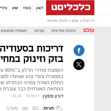
24/7
באזז
שוק
נדל"ן
דף הבית
עולם
כלכלה ומדיניות
עולם
כלכלה ומדיניות
קורונה
תעשייה ופיננסים
דריכות בסעודיה
בזק וזינוק במחי
הקפצ
במסגרת צעדי צנע שנועדו לפצו
החלת הגזרה צפויה הכתרתו של 
המחאה האזרחית כבר צוברת ת
דורון פסקין
21:16
19.09.17
דלק
נפט
סעודיה
תגיות: