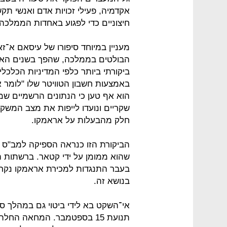
אקדמיה, פעילי זכויות אדם ואנשי ת
חיצוניים כדי לפגוע באחדות הממלכה.
מעניין במיוחד סיפורו של עיסאם א־
הבולטים בממלכה, שהפך בשנים האחר
ביקורתי ביותר כלפי המדיניות הכלכ
באמצעות חשבון הטוויטר שלו "לומר
הוא אף טען כי הנתונים הרשמיים 
שקריים ונועדו לייפות את מצב המשק
חלק מהבעלות על אראמקו.
הביקורת הזו כנראה הספיקה למב"ס 
שהוא ממומן על ידי קטאר. ברשתות ה
בעבר התנגדות למכירת אראמקו נקרא
בנושא זה.
אי־השקט בא לידי ביטוי גם במהלך 
תנועת 15 בספטמבר. המחאה ה