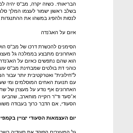
הבריאותי. כשזה יקרה, מב"ס יהיה למ
בשלב ראשון ישמור לעצמו המלך סלמן
לנסות ולהפיג במשהו את ההתנגדות 
איום על האג'נדה
הסימנים להכשרת דרכו של מב"ס הול
האחרונים מתבצע בממלכה גל מעצרי
הוא שהם נתפשים כאיום על האג'נדה 
כוהני דת בולטים שמבחינת מב"ס עשו
ל"חילונית" ואטרקטיבית יותר עבור 
עם תנועת האחים המוסלמים ומי שעו
האחרונים אף נודע על מעצרן של שתי
א־סעד וד"ר רוקייה מוחארב, שהביעו 
הסעודי, אם הדבר כרוך בעבודה משו
יום העצמאות הסעודי יצויין בקמפי
גל המעצרים הפוקד את סעודיה בשבוע