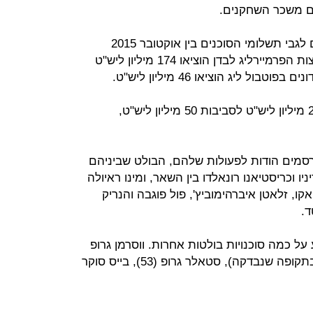
הנתונים הרשמיים האחרונים הזמינים לגבי תשלומי הסוכנים בין אוקטובר 2015
לספטמבר 2016 הצביעו על כך שקבוצות הפרמיירליג לבדן הוציאו 174 מיליון ליש"ט
הסכומים האלה צפויים לזנק מעל 200 מיליון ליש"ט לסביבות 50 מיליון ליש"ט,
סמים הודות לפעולות שלהם, הבולט שביניהם
ניו וכריסטיאנו רונאלדו בין השאר, ומינו ראיולה
ו, זלאטן איברהימוביץ', פול פוגבה והנריק
ד.
 על כמה סוכנויות בולטות אחרות. ווסרמן גרופ
(56 עסקאות בשתי הליגות הבכירות בתקופה שנבדקה), סטאלר גרופ (53), בייס סוקר