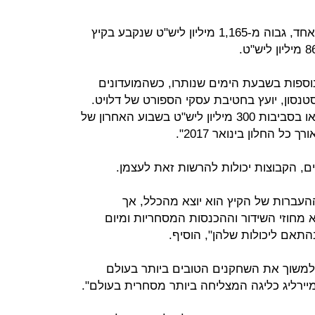
מדובר על שיא חדש לחלון ההעברות אחד, גבוה מ-1,165 מיליון ליש"ט שנקבע בקיץ
נוספות בשבעת הימים שנותרו, כשהמועדונים
סטנסון, יועץ בחטיבת עסקי הספורט של דלויט.
"בקיץ שעבר קבוצות הפרמיירליג הוציאו בסביבות 300 מיליון ליש"ט בשבוע האחרון של
כל החלון בינואר 2017".
ם, הקבוצות יכולות להרשות זאת לעצמן.
העברות של הקיץ הוא יוצא מהכלל, אך
מחוזי השידור וההכנסות המסחריות ומיום
תאם ליכולות שלהן", הוסיף.
 ולמשוך את השחקנים הטובים ביותר בעולם
ליג כליגה המצליחה ביותר מסחרית בעולם".