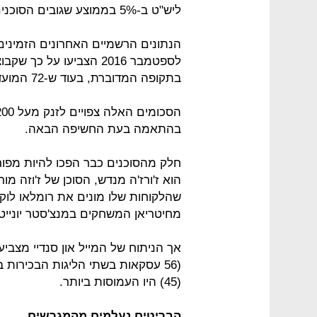
ליש"ט ב-5% בממוצע שגובים הסוכנים משכר השחקנים.
בתקופה המדוברת, בעוד ש-72 המועדונים בפוטבול ליג הוציאו 46 מיליון ליש"ט.
בהתאמה בעת החשיפה הבאה.
חלק מהסוכנים כבר הפכו להיות מפור
הוא ז'ורז'ה מנדש, הסוכן של ז'וזה מורי
שהלקוחות שלו מונים את רומלאו לוקאק
מחיטריאן המשחקים במנצ'סטר יונייט
אך הניתוח של המייל און סנדיי מצביע
(45) היו העמוסות ביותר.
הבריטים נעלמים מהמגרשים