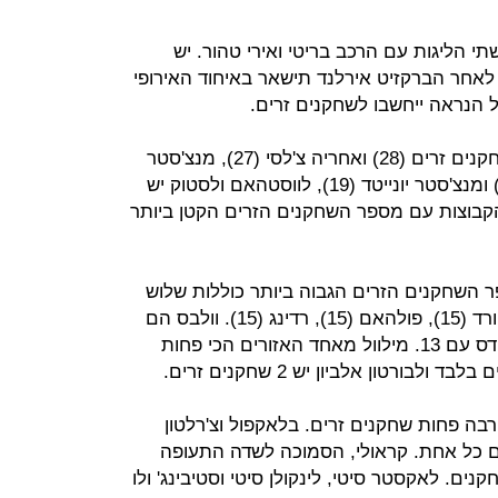
תי הליגות עם הרכב בריטי ואירי טהור. יש
לאחר הברקזיט אירלנד תישאר באיחוד האירופי
 הנראה ייחשבו לשחקנים זרים.
בפרמיירליג, לארסנל יש הכי הרבה שחקנים זרים (28) ואחריה צ'לסי (27), מנצ'סטר
סיטי (22), ווטפורד (22), ליברפול (21) ומנצ'סטר יונייטד (19), לווסטהאם ולסטוק יש
תי הקבוצות עם מספר השחקנים הזרים הקטן ביותר
 השחקנים הזרים הגבוה ביותר כוללות שלוש
קבוצות מלונדון ומדרום מזרח: ברנטפורד (15), פולהאם (15), רדינג (15). וולבס הם
הבאים בתור עם 14 שחקנים זרים ולידס עם 13. מילוול מאחד האזורים הכי פחות
רבה פחות שחקנים זרים. בלאקפול וצ'רלטון
וטבול ליג 1 עם 6 שחקנים כל אחת. קראולי, הסמוכה לשדה התעופה
ק מובילה בפוטבול ליג 2 עם 7 שחקנים. לאקסטר סיטי, לינקולן סיטי וסטיבינג' ולו