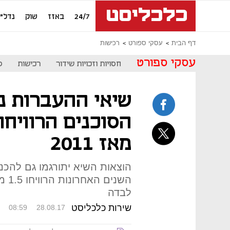
24/7
באזז
שוק
נדל"ן
דף הבית
עסקי ספורט
רכישות
עסקי ספורט
חסויות וזכויות שידור
רכישות
ס
שיאי ההעברות נ
הסוכנים הרוויחו
מאז 2011
הוצאות השיא יתורגמו גם להכנ
השני
לבדה
שירות כלכליסט
08:59
28.08.17