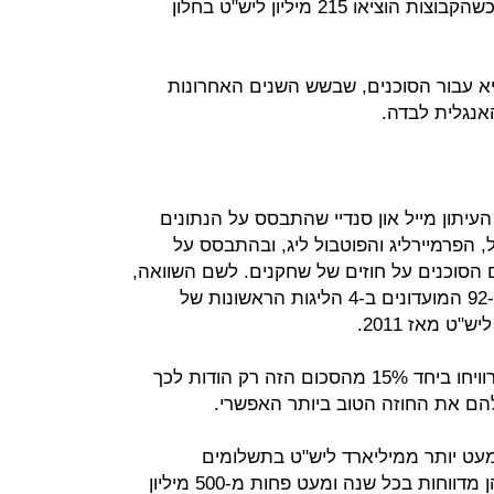
מדובר על זינוק בהוצאות מאז 2003, כשהקבוצות הוציאו 215 מיליון ליש"ט בחלון
א עבור הסוכנים, שבשש השנים האחרונות
עיתון מייל און סנדיי שהתבסס על הנתונים
הפרמיירליג והפוטבול ליג, ובהתבסס על
הסוכנים על חוזים של שחקנים. לשם השוואה,
בסביבות 2,500 שחקני הרכב פותח ב-92 המועדונים ב-4 הליגות הראשונות של
כך שהסוכנים – מדובר על מאות – הרוויחו ביחד 15% מהסכום הזה רק הודות לכך
להם את החוזה הטוב ביותר האפשרי.
"ט כולל מעט יותר ממיליארד ליש"ט בתשלומים
שמעבירות הקבוצות לסוכנים, כפי שהן מדווחות בכל שנה ומעט פחות מ-500 מיליון