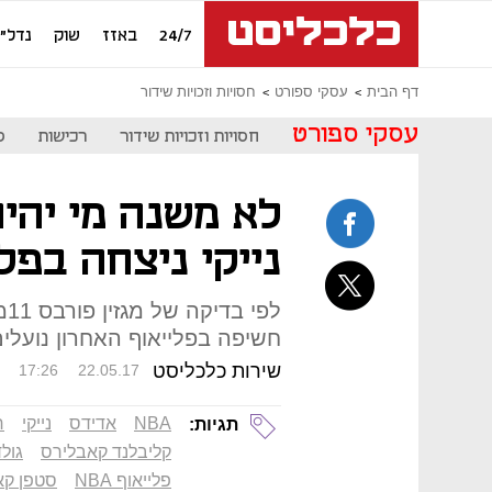
24/7
באזז
שוק
נדל"ן
דף הבית
עסקי ספורט
חסויות וזכויות שידור
עסקי ספורט
חסויות וזכויות שידור
רכישות
ס
נייקי ניצחה בפל
חשיפה בפלייאוף האחרון נועלים 
שירות כלכליסט
17:26
22.05.17
NBA
אדידס
נייקי
ח
תגיות:
קליבלנד קאבלירס
גולד
פלייאוף NBA
סטפן קא