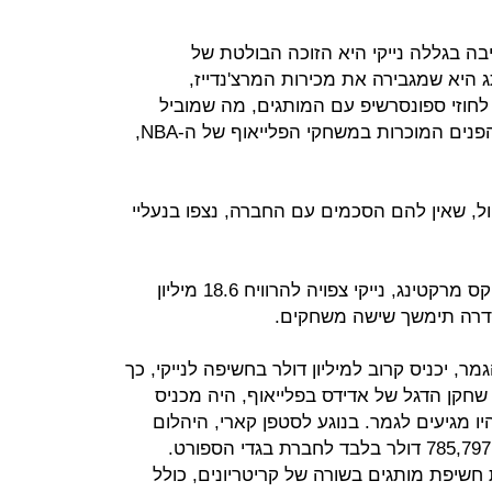
בה בגללה נייקי היא הזוכה הבולטת של
 הזו למותג היא שמגבירה את מכירות המרצ'נדייז,
חוזי ספונסרשיפ עם המותגים, מה שמוביל
לחשיפה מוגברת. מבין כל הכוכבים והפנים המוכרות במשחקי הפלייאוף של ה-NBA,
 וול, שאין להם הסכמים עם החברה, נצפו בנעליי
לפי חברת הייעוץ בתחום הספורט אפקס מרקטינג, נייקי צפויה להרוויח 18.6 מיליון
סדרה תימשך שישה משחקים.
, יכניס קרוב למיליון דולר בחשיפה לנייקי, כך
שחקן הדגל של אדידס בפלייאוף, היה מכניס
ס היו מגיעים לגמר. בנוגע לסטפן קארי, היהלום
שבכתר של אנדר ארמור, הוא מכניס 785,797 דולר בלבד לחברת בגדי הספורט.
שיפת מותגים בשורה של קריטריונים, כולל