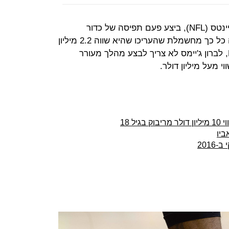
אודל בקהאם ג'וניור, כוכב ניו יורק ג'איינטס (NFL), ביצע פעם תפיסה של כדור
במשחק נגד דאלאס קאבויס, שהייתה כל כך מחשמלת שהעריכו שהיא שווה 2.2 מיליון
דולר עבור נייקי. בפלייאוף של ה-NBA, לברון ג'יימס לא צריך לבצע מהלך מעורר
 מעל מיליון דולר.
ל 18
ביו