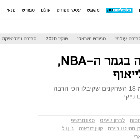
משפט
עסקי ספורט
עולם
ספורט
פנאי
מ
פורט עולמי
ספורט ישראלי
טוקיו 2020
ספורט ופוליטיקה
לא משנה מי יהיה בגמר ה-NBA,
ייאוף
לפי בדיקה של מגזין פורבס 11מ-18 השחקנים שקיבלו הכי הרבה
נייקי
סות
לברון ג'יימס
ספונסרשיפ
ן סטייט ווריירס
קווין דוראנט
ג'ון וול
רי