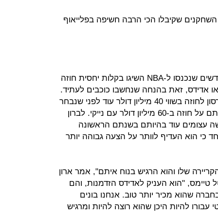
פי בדיקה של מגזין פורבס, 11 מ-18 השחקנים שקיבלו הכי הרבה חשיפה בפלייאוף
בשני העשורים האחרונים, שחקנים חדשים שנכנסו ל-NBA השיגו בקלות יחסית חוזה
 או אדידס, זאת בהנחה שנחשבו כוכבים לעתיד.
ב-1996, ריבוק החתימה את אלן איברסון לחוזה בשווי 40 מיליון דולר עוד לפני שנבחר
בכלל בדראפט. ב-2007 קווין דורנט חתם על חוזה ב-60 מיליון דולר עם נייקי. לברון
בשה עצומים עוד בהיותם בשנתם הראשונה
חד כי הוא העדיף לוותר על הצעה גבוהה יותר
 הקריירה שלו והוא הרגיש בנוח איתם", אמר ארון
טל טיימס, "הוא העניק לאדידס הזדמנות, והם
ברה שהוא מכיר יותר טוב. אנחנו בונים
י עבורו להיות היכן שהוא רוצה להיות ומרגיש