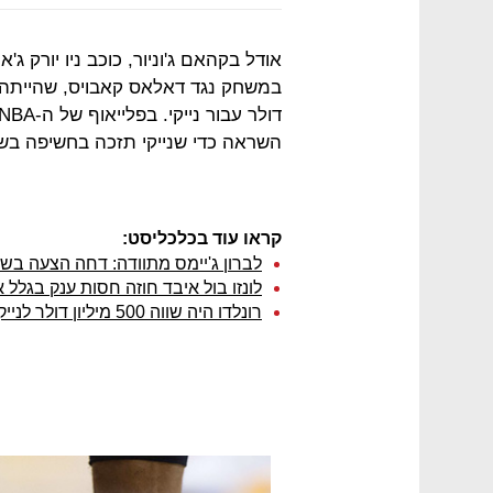
השראה כדי שנייקי תזכה בחשיפה בשווי
קראו עוד בכלכליסט:
לברון ג'יימס מתוודה: דחה הצעה בשווי 10 מיליון דולר מריבוק בגי
לונזו בול איבד חוזה חסות ענק בגלל א
רונלדו היה שווה 500 מיליון דולר לנייקי ב-2016