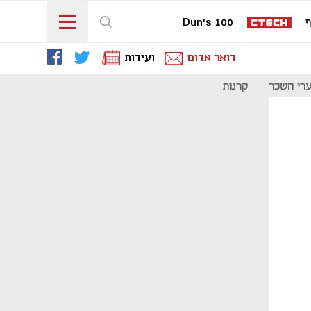
ף
Dun's 100
דואר אדום
ועידות
רי השכר
קרנות