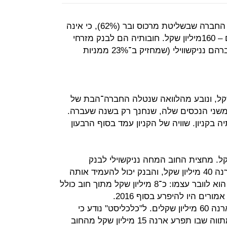
בתחילת החודש פירסמה ארנה גרופ, החברה שבשליטת מרכוס ובר (62%), כי אינה
מסוגלת לפרוע את חובותיה השוטפים – 160מיליון שקל. חובותיה הם לבנק מזרחי
טפחות, לבנק הקפריסאי יורובנק, לאברהם נניקשווילי (שמחזיק ב־23% ממניות
 טפחות הוא 79 מיליון שקל, ונובע מהלוואה שנטלה החברה־הבת של
 משני הנכסים שלה, שנחנך רק בשנה שעברה.
בקניון. שוויה של הקניון עמד בסוף הרבעון
יבת החברה 80 מיליון שקל. מחצית החוב המחה נניקשוילי לבנק
הקפריסאי יורובנק, שבעבר הלווה לארנה 40 מיליון שקל, והבנק יכול להעמיד אותה
לפרעון מיידי. יתרת החוב של החברה הוא לוובר עצמו: כ־8 מיליון שקל מתוך חוב כולל
בסוף הרבעון השלישי נמצאו בקופת ארנה 60 מיליון שקלים. ל"כלכליסט" נודע כי
המו"מ עם מזרחי טפחות הוא סביב מתווה שבו תפרע ארנה 15 מיליון שקל מהחוב