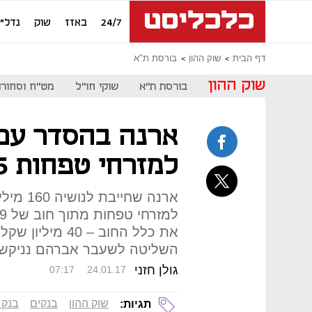
24/7
באזז
שוק
נדל"ן
דף הבית
שוק ההון
בורסת ת"א
שוק ההון
בורסת ת"א
שוקי חו"ל
מט"ח וסחורו
ארנה בהסדר עם 
למזרחי טפחות 15 מיליון שקל
את כלל החוב – 0
השליטה לשעבר אברהם נניקשווי
גולן חזני
07:17
24.01.17
שוק ההון
בנקים
בנק 
תגיות: