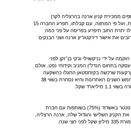
מיליון שקל נוספים ממכירת קניון ארנה בהרצליה לקרן
ריאליטי, סכום שכרגע מופקד בנאמנות, ועל פי המתווה, עם קבלתו, תפרע החברה 15
ילו יתרת החוב תיפרע בפריסה על פני כמה
ים את אישור דירקטוריון ארנה ושני הבנקים
קמה על ידי נניקשוילי וג'קי בן־זקן לפני
סקה בתחום הנדל"ן המניב וקידוחי נפט, אולם
 קרקעות שרכשה בקזחסטאן התגלו כהשקעה
כושלת. מניית החברה איבדה 95% בחמש השנים האחרונות והיא נסחרת בשווי 38
יליארד שקל.
כיום מחזיקה החברה במתחם סטאר סנטר באשדוד (75%) בשותפות עם חברת
 את הקניון השלישי והגדול שלה, ארנה הרצליה,
 חצי שנה.