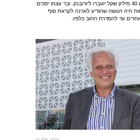
מיידית, מתוך הסכום שבקופתה, ואילו 40 מיליון שקל יועברו ליורובנק. ובר עצמו יסכים
חות היה הנושה שהודיע לארנה לקראת סוף
אחרים עד להסדרת החוב כלפיו.
צילום: אלון רון