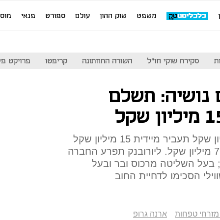
משפט
שוק ההון
עולם
ספורט
פנאי
מוס
ת
סקירת שוקי חו"ל
השורה התחתונה
קריפטו
פרויקט פע
נושיה: תשלם
ארנה שחייבת לנושיה 160 מיליון שקל תעביר מיידית 15 מיליון שקל
למזרחי טפחות מתוך חוב של 79 מיליון שקל. ליורובנק תפרע החברה
4 מיליון שקל; בעל השליטה מרכוס ובר ובעל
לי הסכימו לדחיית החוב
מזרחי טפחות
ארנה גרופ