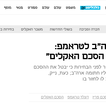
משפט
עולם
עולם
ספורט
פנאי
מוסף
חברה וסביבה
בשולי החדשות
משבר האקלים
בחירות בארה
ה"ב לטראמפ:
הסכם האקלים"
 לפני הבחירות כי יבטל את ההסכם
 חתומה ארה"ב; כעת, נייק,
כם פריז
דונלד טראמפ
הסכם האקלים