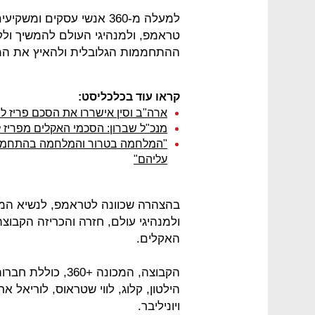
למעלה מ-360 אנשי עסקים ו
טראמפ, ולמנהיגי העולם להמשיך ול
ההתחממות הגלובלית ולהאיץ את המ
קראו עוד בכלכליסט:
ארה"ב וסין אישררו את הסכם פריז 
מנכ"ל שברון: הסכמי האקלים מפריז ל
"המלחמה בטרור והמלחמה בהתחממות
עליהם"
בהצהרה שכוונה לטראמפ, לנשיא המכ
ולמנהיגי עולם, חזרה והכריזה הקבוצ
האקלים.
הילטון, קלוג, לווי שטראוס, לוריאל 
ויוניליבר.