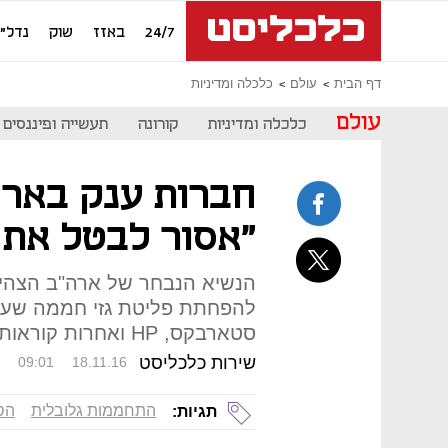
24/7
באזז
שוק
נדל"ן
דף הבית
עולם
כלכלה ומדיניות
עולם
כלכלה ומדיניות
קורונה
תעשייה ופיננסים
חברות ענק באר
"אסור לבטל את 
הנשיא הנבחר של ארה"ב הצהיר
להפחתת פליטת גזי חממה שעליו
סטארבקס, HP ואחרות קוראות לו לחזור בו
שירות כלכליסט
09:01
18.11.16
התחממות גלובלית
הס
תגיות: