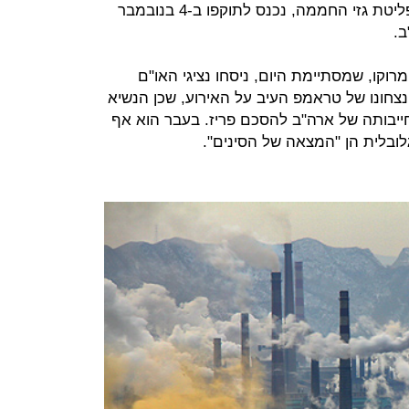
הסכם פריז, שאמור להביא לצמצום פליטת גזי החממה, נכנס לתוקפו ב-4 בנובמבר
וקו, שמסתיימת היום, ניסחו נציגי האו"ם
חונו של טראמפ העיב על האירוע, שכן הנשיא
ייבותה של ארה"ב להסכם פריז. בעבר הוא אף
ובלית הן "המצאה של הסינים".