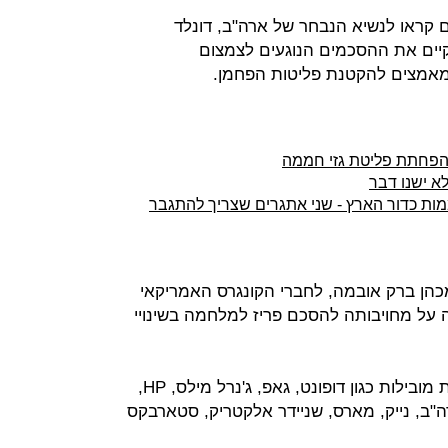
משקיעים קראו לנשיא הנבחר של ארה"ב, דונלד
קיים את ההסכמים הנוגעים לצמצום
אמצים להקטנת פליטות הפחמן.
להפחתת פליטת גזי חממה
א ישנו דבר
 כדור הארץ - שני אתגרים שצריך להתגבר
הן ברק אובמה, לחברי הקונגרס האמריקאי
ה על מחויבותה להסכם פריז למלחמה בשינויי
הקבוצה, המכונה +360, כוללת חברות מובילות כגון דופונט, גאפ, ג'נרל מילס, HP,
ארה"ב, נייק, מארס, שניידר אלקטריק, סטארבקס