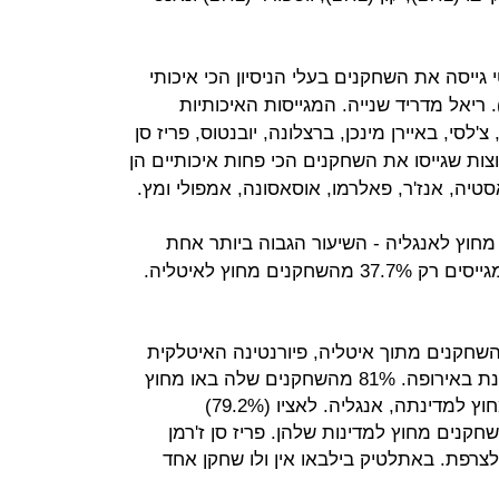
, מנצ'סטר סיטי גייסה את השחקנים בעלי הניסיון הכי איכותי
. ריאל מדריד שנייה. המגייסות האיכותיות
'לסי, באיירן מינכן, ברצלונה, יובנטוס, פריז סן
וצות שגייסו את השחקנים הכי פחות איכותיים הן
אסטיה, אנז'ר, פאלרמו, אוסאסונה, אמפולי ומץ.
הם מחוץ לאנגליה - השיעור הגבוה ביותר אחת
מחמשת הליגות הבכירות. בסריה A מגייסים רק 37.7% מהשחקנים מחוץ לאיטליה.
שחקנים מתוך איטליה, פיורנטינה האיטלקית
היא מגייסת השחקנים הזרים המצטיינת באירופה. 81% מהשחקנים שלה באו מחוץ
לאיטליה. צ'לסי גם כן מגייסת 81% מחוץ למדינתה, אנגליה. לאציו (79.2%)
גם כן מגייסות שחקנים מחוץ למדינות שלהן. פריז סן ז'רמן
מחוץ לצרפת. באתלטיק בילבאו אין ולו שחקן אחד