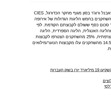
לפי מחקר של ד"ר רפאלה פולי, לוק ראבנל ורוג'ר בסון מגוף מחקר הכדורגל, CIES
Football Ob, כ-52% מכל השחקנים בחמש הליגות הגדולות של אירופה
 סכום כסף ששולם לקבוצתם הקודמת. לפי
ליגה האנגלית, הליגה הספרדית, הליגה
הגרמנית, הליגה האיטלקית והליגה הצרפתית, 25% מהשחקנים הצטרפו לקבוצות
הליגות הגדולות בהעברה חופשית, 14.5% מהשחקנים עלו מקבוצות הנוער/מילואים
קבוצות 5 הליגות הבכירות באירופה השקיעו 19 מיליארד יורו בשוק העברות
וצים
לסי