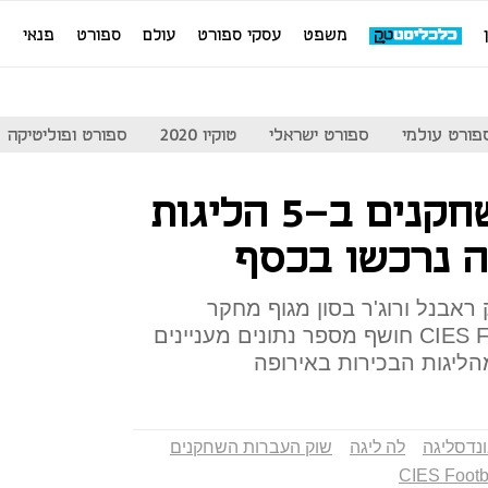
משפט
עסקי ספורט
עולם
ספורט
פנאי
מ
פורט עולמי
ספורט ישראלי
טוקיו 2020
ספורט ופוליטיקה
מחקר: 52% מהשחקנים ב-5 הליגות
ה נרכשו בכסף
ראבנל ורוג'ר בסון מגוף מחקר
הכדורגל, CIES Football Observatory חושף מספר נתונים מעניינים
הליגות הבכירות באירופה
נדסליגה
לה ליגה
שוק העברות השחקנים
CIES Footb