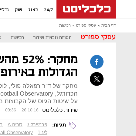
24/7
באזז
שוק
נדל"ן
דף הבית
עסקי ספורט
רכישות
עסקי ספורט
חסויות וזכויות שידור
רכישות
ס
הגדולות באירופ
מחקר של ד"ר רפאלה פולי, לוק 
על שיטות הגיוס של הקבוצות מ
שירות כלכליסט
09:36
26.10.16
פרמיירליג
סריה A
בו
תגיות:
ליג 1
all Observatory